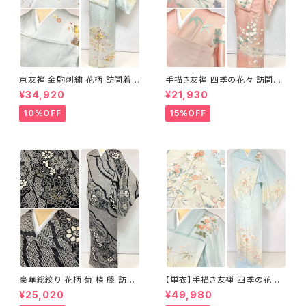
京友禅 金駒刺繍 花柄 訪問着
手描き友禅 四季の花々 訪問着
正絹 水色 黄緑 パステルカラー
袷 正絹 サーモンピンク クリー
¥34,920
¥21,930
アイスグリーン 1433
ム 白 桃花色 1434
10%OFF
15%OFF
豪華総絞り 花柄 菊 椿 藤 訪問
【単衣】手描き友禅 四季の花々
着 鹿の子絞り ラメ 正絹 黒 白
正絹 訪問着 水色 黄緑 白 パス
¥25,020
¥49,980
グレー 1435
テルカラー 1431