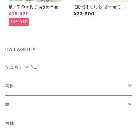
希少品 作家物 手描き友禅 花鳥
【夏帯】未使用 紗 袋帯 唐花 正
文 椿 沈丁花 訪問着 正絹 袷 黄
絹 紫 白 淡藤色 729
¥39,420
¥33,800
緑 青 白 1418
10%OFF
CATAGORY
在庫あり（全商品）
着物
訪問着・付下げ
帯
紬
袋帯
振袖