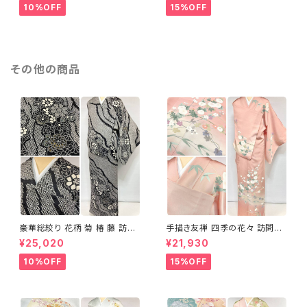
10%OFF
15%OFF
その他の商品
豪華総絞り 花柄 菊 椿 藤 訪問
手描き友禅 四季の花々 訪問着
着 鹿の子絞り ラメ 正絹 黒 白
袷 正絹 サーモンピンク クリー
¥25,020
¥21,930
グレー 1435
ム 白 桃花色 1434
10%OFF
15%OFF