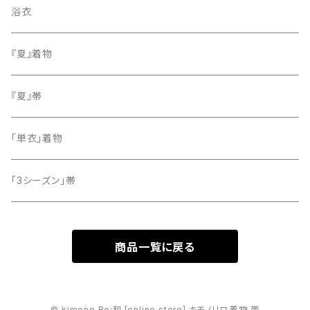
色無地
名古屋帯
浴衣
小紋
『夏』着物
留袖
『夏』帯
「単衣」着物
「3シーズン」帯
商品一覧に戻る
© kimono Re:和 [online store] キモノリワ 着物 帯