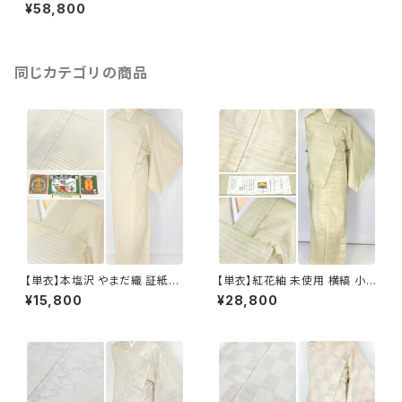
目織 小紋 袷 花柄 青海波 正絹
¥58,800
白 黒 グレー 1303
同じカテゴリの商品
【単衣】本塩沢 やまだ織 証紙付
【単衣】紅花紬 未使用 横縞 小
き 横縞 小紋 正絹 クリーム色 1
紋 正絹 黄緑 青 ピンク 薄柳 13
¥15,800
¥28,800
350
22