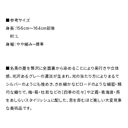
■参考サイズ
身長：156cm～164cm前後
裄：L
身幅：やや細み~標準
■名黒の墨を贅沢に全面裏から染めることにより奥行きや立体
感、光沢あるグレーの濃淡が生まれ、光の当たり方によりまるで
シルバーのようにも煌めき、きめ細かなビロードのような細密・精
巧な織りで、梅・菊・杜若などの［四季の花々］やヱ霞・青海波・燕
をあしらいスタイリッシュに配した、息を吞むほど美しい大変見事
な美術品です。