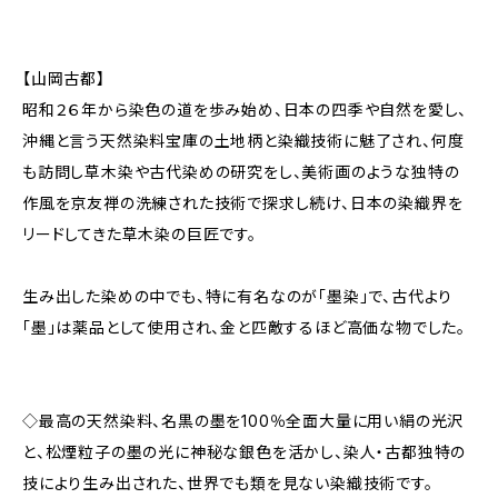
【山岡古都】
昭和２６年から染色の道を歩み始め、日本の四季や自然を愛し、
沖縄と言う天然染料宝庫の土地柄と染織技術に魅了され、何度
も訪問し草木染や古代染めの研究をし、美術画のような独特の
作風を京友禅の洗練された技術で探求し続け、日本の染織界を
リードしてきた草木染の巨匠です。
生み出した染めの中でも、特に有名なのが「墨染」で、古代より
「墨」は薬品として使用され、金と匹敵するほど高価な物でした。
◇最高の天然染料、名黒の墨を100％全面大量に用い絹の光沢
と、松煙粒子の墨の光に神秘な銀色を活かし、染人・古都独特の
技により生み出された、世界でも類を見ない染織技術です。