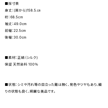
■採寸表
身丈：(肩から)158.5.㎝
裄：68.5cm
袖丈：49.0cm
前幅：22.5cm
後幅：30.0cm
■素材：正絹（シルク)
保証 天然染料 100％
■状態：シミや汚れ等の目立った難は無く、発色やツヤもあり、織
りの状態も良く、綺麗な美品です。