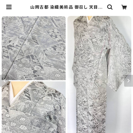
山岡古都 染織美術品 御召し 天目織
小紋 袷 花柄 青海波 正絹 白 黒 グレ
ー 1303 | kimono Re:和 [online
store] キモノリワ 着物 帯