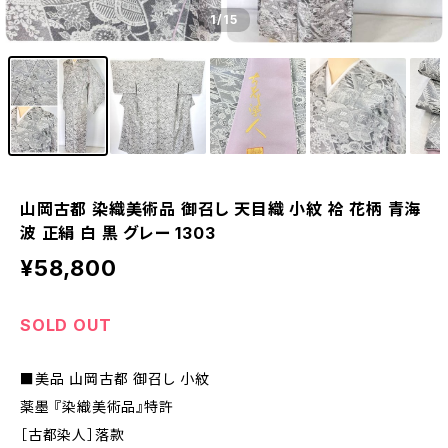
1
/15
山岡古都 染織美術品 御召し 天目織 小紋 袷 花柄 青海
波 正絹 白 黒 グレー 1303
¥58,800
SOLD OUT
■美品 山岡古都 御召し 小紋
薬墨 『染織美術品』特許
［古都染人］落款