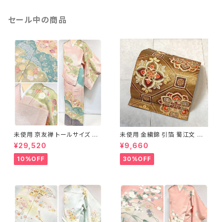
セール中の商品
未使用 京友禅 トールサイズ 染
未使用 金繍錦 引箔 蜀江文 唐
め分け 金彩 訪問着 袷 正絹 ピ
織 華紋 袋帯 正絹 金糸 ゴール
¥29,520
¥9,660
ンク 黄緑 紫 黄色 1438
ド 赤 紫 710
10%OFF
30%OFF