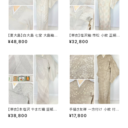
【夏大島】白大島 七宝 大島紬
【単衣】塩沢紬 市松 小紋 正絹
紗紬 正絹 小紋 トールサイズ 白
白 アイボリー 1033
¥48,800
¥32,800
グレー アイボリー 1053
【単衣】本塩沢 やまだ織 証紙付
手描き友禅 一方付け 小紋 付下
き 斜め縞 小紋 正絹 白 グレー
げ 唐花 花柄 正絹 ベージュ 11
¥38,800
¥17,800
オフホワイト 1330
33