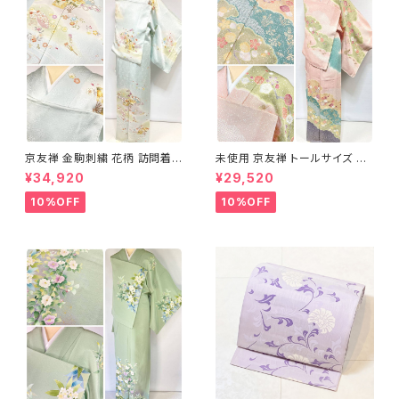
京友禅 金駒刺繍 花柄 訪問着
未使用 京友禅 トールサイズ 染
正絹 水色 黄緑 パステルカラー
め分け 金彩 訪問着 袷 正絹 ピ
¥34,920
¥29,520
アイスグリーン 1433
ンク 黄緑 紫 黄色 1438
10%OFF
10%OFF