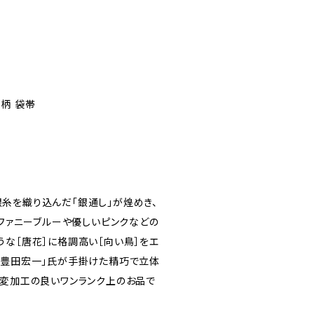
柄 袋帯
糸を織り込んだ「銀通し」が煌めき、
ィファニーブルーや優しいピンクなどの
うな［唐花］に格調高い［向い鳥］をエ
「豊田宏一」氏が手掛けた精巧で立体
大変加工の良いワンランク上のお品で