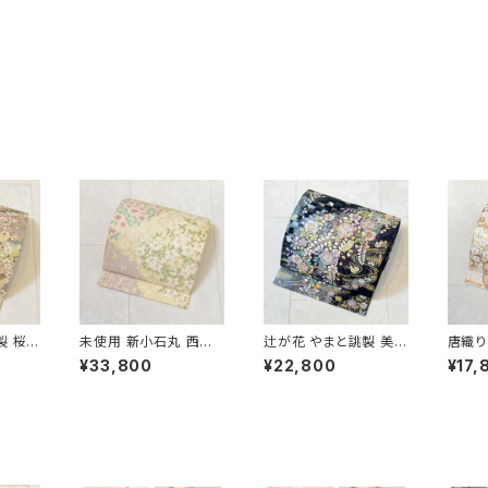
製 桜づ
未使用 新小石丸 西陣
辻が花 やまと誂製 美品
唐織り
金銀糸
織 御印華唐織 花柄 袋
正絹 金糸 袋帯 黒 紺
正絹 
¥33,800
¥22,800
¥17,
22
帯 正絹 金糸 白 クリー
紫 パステルカラー 702
色 紫
ム ピンク 紫 576
31