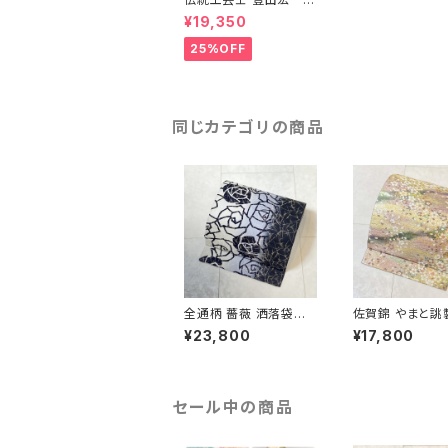
モール織 唐花 正絹 袋
¥19,350
帯 西陣織 金銀糸 ベー
ジュ ピンク 黄緑 680
25%OFF
同じカテゴリの商品
全通柄 薔薇 洒落袋帯
佐賀錦 やまと誂
銀糸 長尺 正絹 白 黒
くし 袋帯 正絹 
¥23,800
¥17,800
青紫 659
ラメ ピンク 白 7
セール中の商品