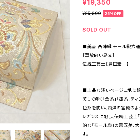
¥19,350
¥25,800
25%OFF
SOLD OUT
■美品 西陣織 モール織六通
［華紋向い鳥文］
伝統工芸士【豊田宏一】
■上品な淡いベージュ地に銀
美しく輝く「金糸」「銀糸」テ
色糸を使い、西洋の宮殿のよ
レガンスに配し、伝統工芸士
的な「モール織」の意匠美、
す。