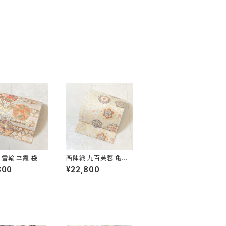
 雪輪 ヱ霞 袋帯
西陣織 九百芙蓉 亀甲
金糸 白 ピンク 水
彩華文 唐織り 袋帯 正
800
¥22,800
 パステルカラー 5
絹 金糸 クリーム色 白
667