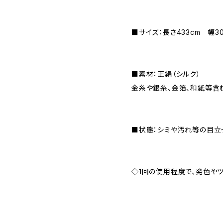
■サイズ：長さ433cm 幅30
■素材：正絹（シルク）
金糸や銀糸、金箔、和紙等含
■状態：シミや汚れ等の目立
◇1回の使用程度で、発色や