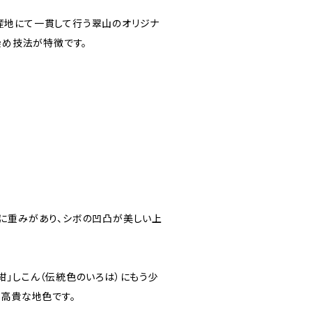
産地にて一貫して行う翠山のオリジナ
染め技法が特徴です。
に重みがあり、シボの凹凸が美しい上
紺」しこん（伝統色のいろは）にもう少
も高貴な地色です。