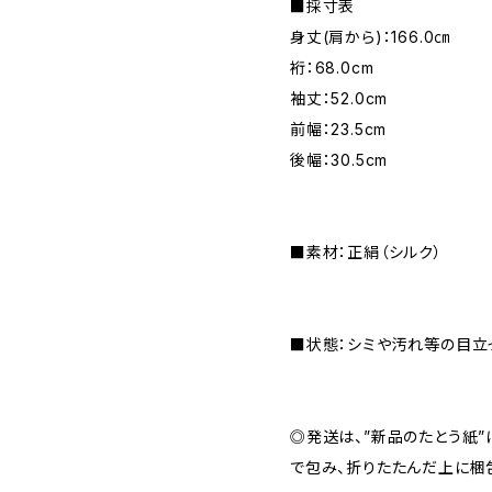
■採寸表
身丈(肩から)：166.0㎝
裄：68.0cm
袖丈：52.0cm
前幅：23.5cm
後幅：30.5cm
■素材：正絹（シルク）
■状態：シミや汚れ等の目立
◎発送は、”新品のたとう紙
で包み、折りたたんだ上に梱