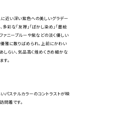
黒に近い深い紫色への美しいグラデー
、多彩な「友禅」「ぼかし染め」「墨絵
ィファニーブルーや紫などの淡く優しい
が優雅に散りばめられ、上前にかわい
くあしらい、気品高く煌めくきめ細かな
ます。
いパステルカラーのコントラストが映
訪問着です。