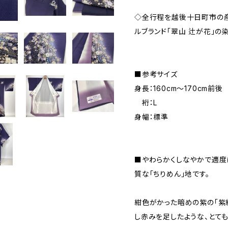
◇全行程を越後十日町市の
ルブランド「翠山 辻が花」の
■参考サイズ
身長：160cm～170cm前後
裄：L
身幅：標準
■やわらかくしなやかで適度
質な「ちりめん」地です。
紺色がかった暗めの紫の「紫
し赤みを足したような、とて