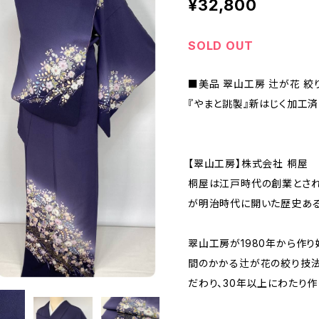
¥32,800
SOLD OUT
■美品 翠山工房 辻が花 絞
『やまと誂製』新はじく加工済
【翠山工房】株式会社 桐屋
桐屋は江戸時代の創業とさ
が明治時代に開いた歴史ある
翠山工房が1980年から作り
間のかかる辻が花の絞り技法
だわり、30年以上にわたり作