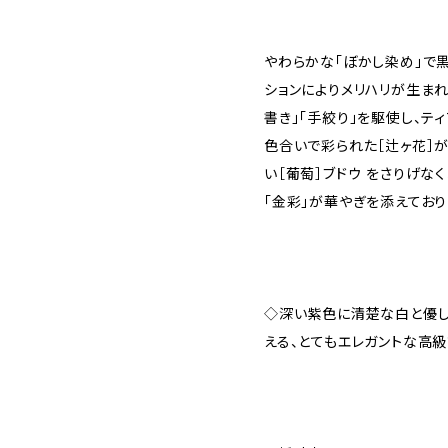
やわらかな「ぼかし染め」で
ションによりメリハリが生まれ
書き」「手絞り」を駆使し、テ
色合いで彩られた［辻ヶ花］
い［葡萄］ブドウ をさりげな
「金彩」が華やぎを添えており
◇深い紫色に清楚な白と優し
える、とてもエレガントな高級