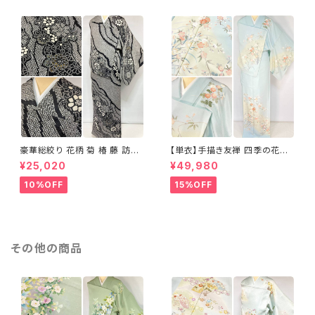
豪華総絞り 花柄 菊 椿 藤 訪問
【単衣】手描き友禅 四季の花々
着 鹿の子絞り ラメ 正絹 黒 白
正絹 訪問着 水色 黄緑 白 パス
¥25,020
¥49,980
グレー 1435
テルカラー 1431
10%OFF
15%OFF
その他の商品