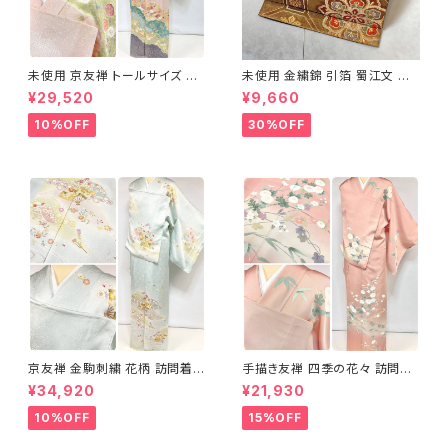
未使用 京友禅 トールサイズ 染
未使用 金繍錦 引箔 蜀江文 唐
め分け 金彩 訪問着 袷 正絹 ピ
織 華紋 袋帯 正絹 金糸 ゴール
¥29,520
¥9,660
ンク 黄緑 紫 黄色 1438
ド 赤 紫 710
10%OFF
30%OFF
京友禅 金駒刺繍 花柄 訪問着
手描き友禅 四季の花々 訪問着
正絹 水色 黄緑 パステルカラー
袷 正絹 サーモンピンク クリー
¥34,920
¥21,930
アイスグリーン 1433
ム 白 桃花色 1434
10%OFF
15%OFF