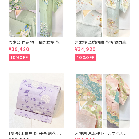
希少品 作家物 手描き友禅 花鳥
京友禅 金駒刺繍 花柄 訪問着
文 椿 沈丁花 訪問着 正絹 袷 黄
正絹 水色 黄緑 パステルカラー
¥39,420
¥34,920
緑 青 白 1418
アイスグリーン 1433
10%OFF
10%OFF
【夏帯】未使用 紗 袋帯 唐花 正
未使用 京友禅 トールサイズ 染
絹 紫 白 淡藤色 729
め分け 金彩 訪問着 袷 正絹 ピ