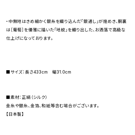
・中無地はきめ細かく銀糸を織り込んだ「銀通し」が煌めき、胴裏
は［葡萄］を優雅に描いた「地紋」を織り出した、お洒落で高級な
仕上げになっております。
■サイズ：長さ433cm 幅31.0cm
■素材：正絹（シルク）
金糸や銀糸、金箔、和紙等含む場合がございます。
【日本製】