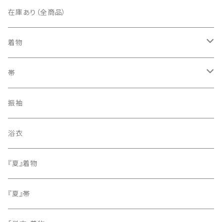
在庫あり（全商品）
着物
訪問着・付下げ
帯
紬
袋帯
振袖
色無地
名古屋帯
浴衣
小紋
『夏』着物
留袖
『夏』帯