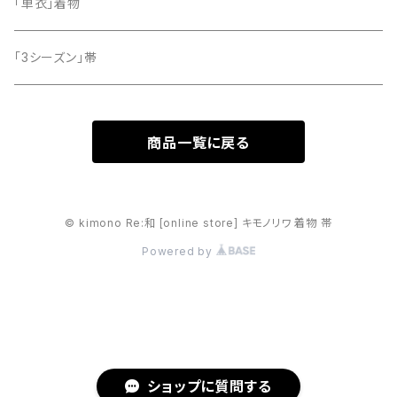
「単衣」着物
「3シーズン」帯
商品一覧に戻る
© kimono Re:和 [online store] キモノリワ 着物 帯
Powered by
ショップに質問する