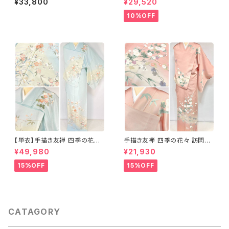
¥33,800
¥29,520
ンク 黄緑 紫 黄色 1438
10%OFF
【単衣】手描き友禅 四季の花々
手描き友禅 四季の花々 訪問着
正絹 訪問着 水色 黄緑 白 パス
袷 正絹 サーモンピンク クリー
¥49,980
¥21,930
テルカラー 1431
ム 白 桃花色 1434
15%OFF
15%OFF
CATAGORY