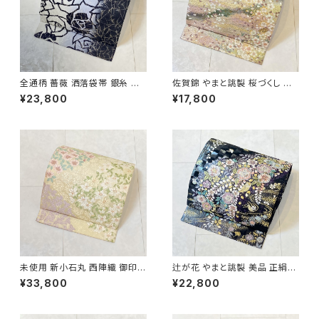
全通柄 薔薇 洒落袋帯 銀糸 長
佐賀錦 やまと誂製 桜づくし 袋
尺 正絹 白 黒 青紫 659
帯 正絹 金銀糸 ラメ ピンク 白
¥23,800
¥17,800
722
未使用 新小石丸 西陣織 御印華
辻が花 やまと誂製 美品 正絹
唐織 花柄 袋帯 正絹 金糸 白 ク
金糸 袋帯 黒 紺 紫 パステルカ
¥33,800
¥22,800
リーム ピンク 紫 576
ラー 702