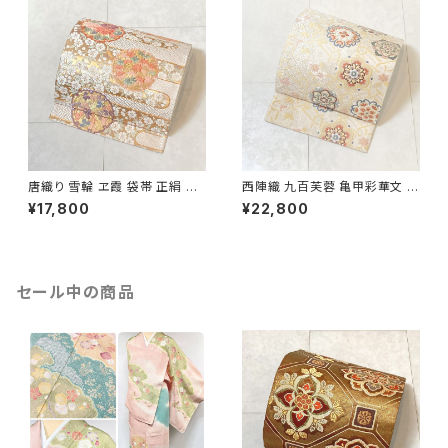
唐織り 雪輪 ヱ霞 袋帯 正絹 金
西陣織 九百芙蓉 亀甲彩華文 唐
糸 白 ピンク 水色 紫 パステルカ
織り 袋帯 正絹 金糸 クリーム色
¥17,800
¥22,800
ラー 531
白 667
セール中の商品