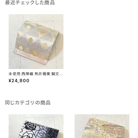
最近チェックした商品
未使用 西陣織 熊井機業 鱗文
袋帯 正絹 金糸 銀糸 白 紫 青
¥24,800
黄緑 ピンク 693
同じカテゴリの商品