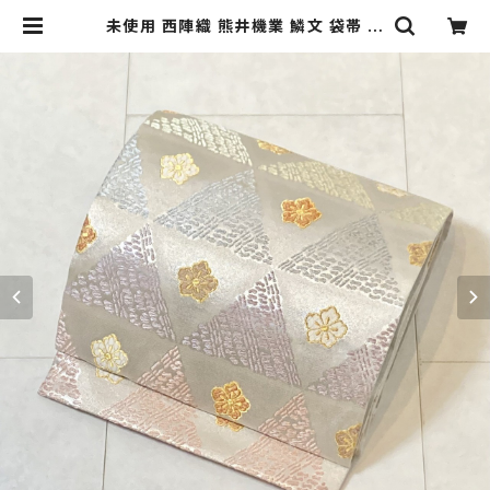
未使用 西陣織 熊井機業 鱗文 袋帯 正
絹 金糸 銀糸 白 紫 青 黄緑 ピンク 6
93 | kimono Re:和 [online stor
e] キモノリワ 着物 帯