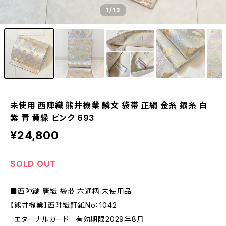
1
/13
未使用 西陣織 熊井機業 鱗文 袋帯 正絹 金糸 銀糸 白
紫 青 黄緑 ピンク 693
¥24,800
SOLD OUT
■西陣織 唐織 袋帯 六通柄 未使用品
【熊井機業】西陣織証紙No：1042
［エターナルガード］ 有効期限2029年8月