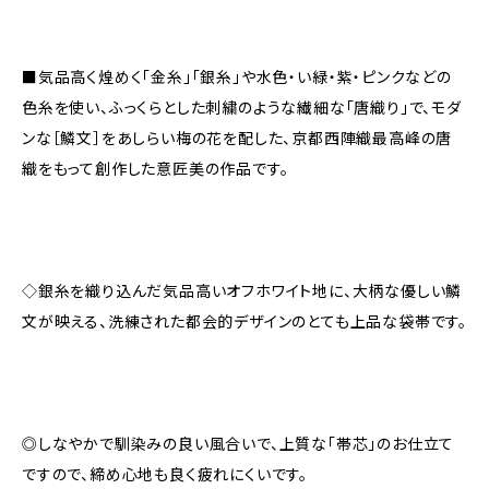
■気品高く煌めく「金糸」「銀糸」や水色・い緑・紫・ピンクなどの
色糸を使い、ふっくらとした刺繍のような繊細な「唐織り」で、モダ
ンな［鱗文］をあしらい梅の花を配した、京都西陣織最高峰の唐
織をもって創作した意匠美の作品です。
◇銀糸を織り込んだ気品高いオフホワイト地に、大柄な優しい鱗
文が映える、洗練された都会的デザインのとても上品な袋帯です。
◎しなやかで馴染みの良い風合いで、上質な「帯芯」のお仕立て
ですので、締め心地も良く疲れにくいです。