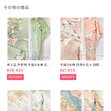
その他の商品
希少品 作家物 手描き友禅 花鳥
手描き友禅 四季の花々 訪問着
文 椿 沈丁花 訪問着 正絹 袷 黄
袷 正絹 サーモンピンク クリー
¥39,420
¥21,930
緑 青 白 1418
ム 白 桃花色 1434
10%OFF
15%OFF