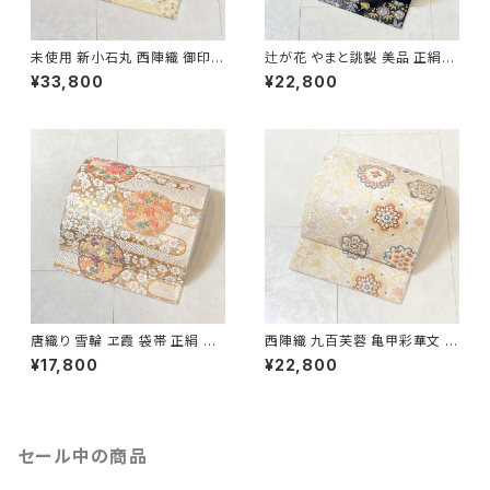
未使用 新小石丸 西陣織 御印華
辻が花 やまと誂製 美品 正絹
唐織 花柄 袋帯 正絹 金糸 白 ク
金糸 袋帯 黒 紺 紫 パステルカ
¥33,800
¥22,800
リーム ピンク 紫 576
ラー 702
唐織り 雪輪 ヱ霞 袋帯 正絹 金
西陣織 九百芙蓉 亀甲彩華文 唐
糸 白 ピンク 水色 紫 パステルカ
織り 袋帯 正絹 金糸 クリーム色
¥17,800
¥22,800
ラー 531
白 667
セール中の商品