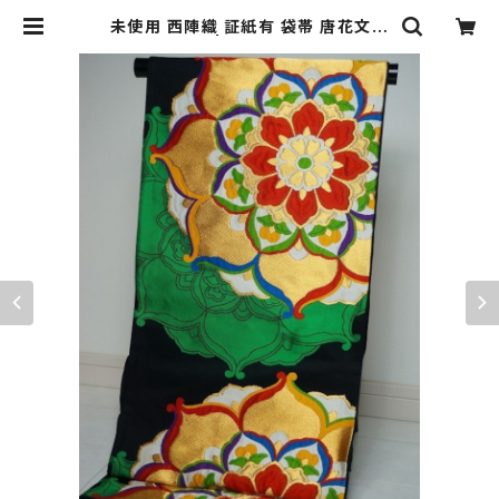
未使用 西陣織 証紙有 袋帯 唐花文様
金糸 黒 046 | kimono Re:和 [onl
ine store] キモノリワ 着物 帯