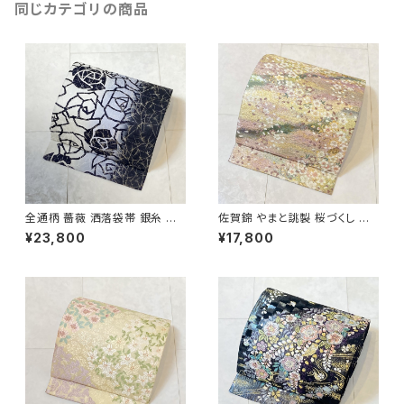
同じカテゴリの商品
全通柄 薔薇 洒落袋帯 銀糸 長
佐賀錦 やまと誂製 桜づくし 袋
尺 正絹 白 黒 青紫 659
帯 正絹 金銀糸 ラメ ピンク 白
¥23,800
¥17,800
722