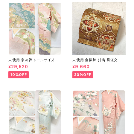
未使用 京友禅 トールサイズ 染
未使用 金繍錦 引箔 蜀江文 唐
め分け 金彩 訪問着 袷 正絹 ピ
織 華紋 袋帯 正絹 金糸 ゴール
¥29,520
¥9,660
ンク 黄緑 紫 黄色 1438
ド 赤 紫 710
10%OFF
30%OFF