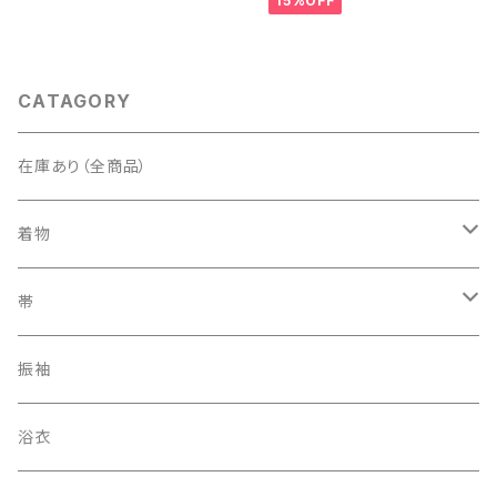
15%OFF
CATAGORY
在庫あり（全商品）
着物
訪問着・付下げ
帯
紬
袋帯
振袖
色無地
名古屋帯
浴衣