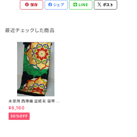
保存
シェア
LINE
ポスト
最近チェックした商品
未使用 西陣織 証紙有 袋帯 唐
花文様 金糸 黒 046
¥6,160
30%OFF