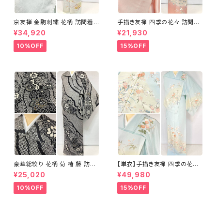
京友禅 金駒刺繍 花柄 訪問着
手描き友禅 四季の花々 訪問着
正絹 水色 黄緑 パステルカラー
袷 正絹 サーモンピンク クリー
¥34,920
¥21,930
アイスグリーン 1433
ム 白 桃花色 1434
10%OFF
15%OFF
豪華総絞り 花柄 菊 椿 藤 訪問
【単衣】手描き友禅 四季の花々
着 鹿の子絞り ラメ 正絹 黒 白
正絹 訪問着 水色 黄緑 白 パス
¥25,020
¥49,980
グレー 1435
テルカラー 1431
10%OFF
15%OFF