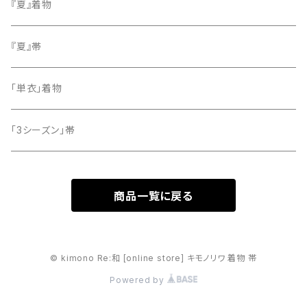
小紋
『夏』着物
留袖
『夏』帯
「単衣」着物
「3シーズン」帯
商品一覧に戻る
© kimono Re:和 [online store] キモノリワ 着物 帯
Powered by