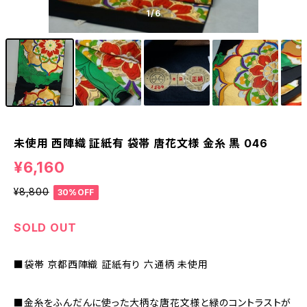
1
/6
未使用 西陣織 証紙有 袋帯 唐花文様 金糸 黒 046
¥6,160
¥8,800
30%OFF
SOLD OUT
■袋帯 京都西陣織 証紙有り 六通柄 未使用
■金糸をふんだんに使った大柄な唐花文様と緑のコントラストが