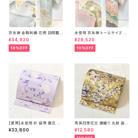
京友禅 金駒刺繍 花柄 訪問着
未使用 京友禅 トールサイズ 染
正絹 水色 黄緑 パステルカラー
め分け 金彩 訪問着 袷 正絹 ピ
¥34,920
¥29,520
アイスグリーン 1433
ンク 黄緑 紫 黄色 1438
10%OFF
10%OFF
【夏帯】未使用 紗 袋帯 唐花 正
秀英四季花文 唐織り 丸紋 袋帯
絹 紫 白 淡藤色 729
正絹 金糸 ゴールド 紺 ピンク 7
¥33,800
¥12,580
05