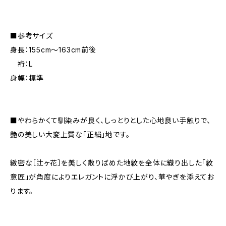
■参考サイズ
身長：155cm～163cm前後
裄：L
身幅：標準
■やわらかくて馴染みが良く、しっとりとした心地良い手触りで、
艶の美しい大変上質な「正絹」地です。
緻密な［辻ヶ花］を美しく散りばめた地紋を全体に織り出した「紋
意匠」が角度によりエレガントに浮かび上がり、華やぎを添えてお
ります。