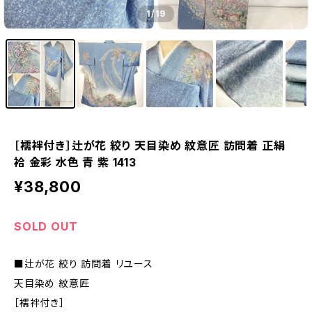
1
/19
［襦袢付き］辻が花 絞り 天目染め 紋意匠 訪問着 正絹
袷 金彩 水色 青 紫 1413
¥38,800
SOLD OUT
■辻が花 絞り 訪問着 リユース
天目染め 紋意匠
［襦袢付き］