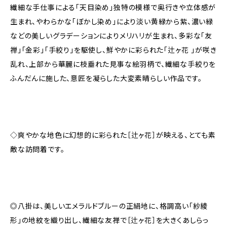
繊細な手仕事による「天目染め」独特の模様で奥行きや立体感が
生まれ、やわらかな「ぼかし染め」により淡い黄緑から紫、濃い緑
などの美しいグラデーションによりメリハリが生まれ、多彩な「友
禅」「金彩」「手絞り」を駆使し、鮮やかに彩られた「辻ヶ花 」が咲き
乱れ、上部から華麗に枝垂れた見事な絵羽柄で、繊細な手絞りを
ふんだんに施した、意匠を凝らした大変素晴らしい作品です。
◇爽やかな地色に幻想的に彩られた［辻ヶ花］が映える、とても素
敵な訪問着です。
◎八掛は、美しいエメラルドブルーの正絹地に、格調高い「紗綾
形」の地紋を織り出し、繊細な友禅で［辻ヶ花］を大きくあしらっ