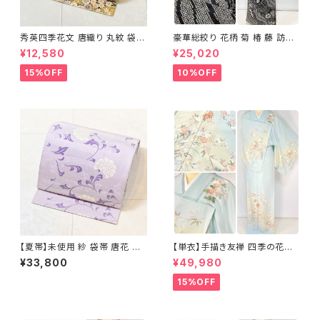
秀英四季花文 唐織り 丸紋 袋帯
豪華総絞り 花柄 菊 椿 藤 訪問
正絹 金糸 ゴールド 紺 ピンク 7
着 鹿の子絞り ラメ 正絹 黒 白
¥12,580
¥25,020
05
グレー 1435
15%OFF
10%OFF
【夏帯】未使用 紗 袋帯 唐花 正
【単衣】手描き友禅 四季の花々
絹 紫 白 淡藤色 729
正絹 訪問着 水色 黄緑 白 パス
¥33,800
¥49,980
テルカラー 1431
15%OFF