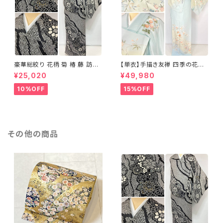
豪華総絞り 花柄 菊 椿 藤 訪問
【単衣】手描き友禅 四季の花々
着 鹿の子絞り ラメ 正絹 黒 白
正絹 訪問着 水色 黄緑 白 パス
¥25,020
¥49,980
グレー 1435
テルカラー 1431
10%OFF
15%OFF
その他の商品