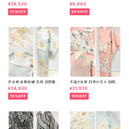
め分け 金彩 訪問着 袷 正絹 ピ
織 華紋 袋帯 正絹 金糸 ゴール
¥29,520
¥9,660
ンク 黄緑 紫 黄色 1438
ド 赤 紫 710
10%OFF
30%OFF
京友禅 金駒刺繍 花柄 訪問着
手描き友禅 四季の花々 訪問着
正絹 水色 黄緑 パステルカラー
袷 正絹 サーモンピンク クリー
¥34,920
¥21,930
アイスグリーン 1433
ム 白 桃花色 1434
10%OFF
15%OFF