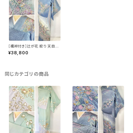
［襦袢付き］辻が花 絞り 天目染
め 紋意匠 訪問着 正絹 袷 金彩
¥38,800
水色 青 紫 1413
同じカテゴリの商品