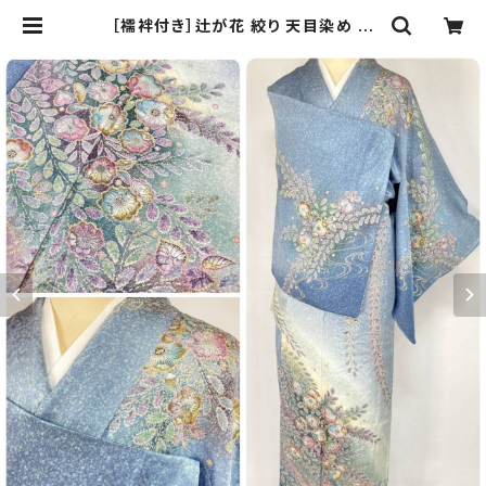
［襦袢付き］辻が花 絞り 天目染め 紋
意匠 訪問着 正絹 袷 金彩 水色 青 紫
1413 | kimono Re:和 [online st
ore] キモノリワ 着物 帯