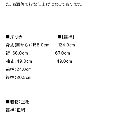
た、お洒落で粋な仕上げになっております。
■採寸表 ■［襦袢］
身丈(肩から)：158.0cm 124.0cm
裄：68.0cm 67.0cm
袖丈：49.0cm 49.0cm
前幅：24.0cm
後幅：30.5cm
■着物：正絹
襦袢：正絹