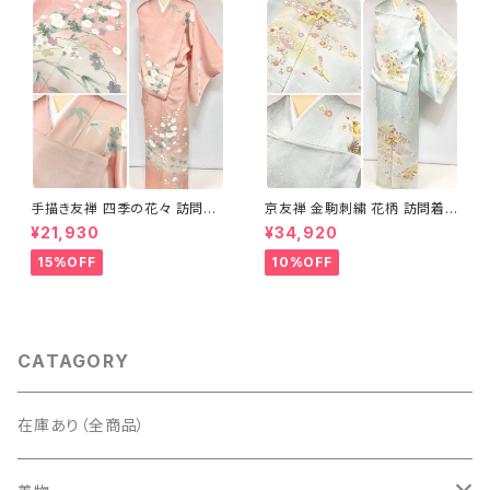
手描き友禅 四季の花々 訪問着
京友禅 金駒刺繍 花柄 訪問着
袷 正絹 サーモンピンク クリー
正絹 水色 黄緑 パステルカラー
¥21,930
¥34,920
ム 白 桃花色 1434
アイスグリーン 1433
15%OFF
10%OFF
CATAGORY
在庫あり（全商品）