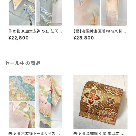
作家物 京加賀友禅 水仙 訪問着
【夏】汕頭刺繍 夏着物 総刺繍
正絹 袷 浅葱鼠 青緑 グレー 白
絽 訪問着 正絹 オレンジ サーモ
¥22,800
¥28,800
1157
ンピンク 水色 1243
セール中の商品
未使用 京友禅 トールサイズ 染
未使用 金繍錦 引箔 蜀江文 唐