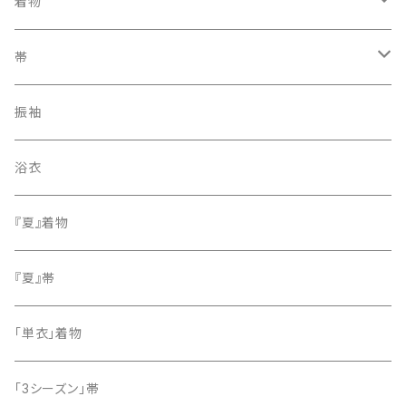
着物
訪問着・付下げ
帯
紬
袋帯
振袖
色無地
名古屋帯
浴衣
小紋
『夏』着物
留袖
『夏』帯
「単衣」着物
「3シーズン」帯