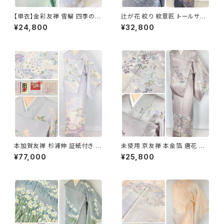
【単衣】金彩友禅 雪輪 四季の
辻が花 絞り 紋意匠 トールサイ
花々 正絹 訪問着 黄緑 青緑 紫
ズ 金彩 訪問着 正絹 袷 青 ブル
¥24,800
¥32,800
1418
ー 紫 1273
本加賀友禅 杉浦伸 証紙付き 訪
未使用 京友禅 本金箔 唐花 訪
問着 花柄 正絹 紫 白 パステル
問着 袷 正絹 紫 グレー 白 1165
¥77,000
¥25,800
白菫色 1080