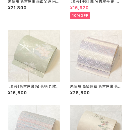
未使用 名古屋帯 両面全通 染め
【夏帯】手組 羅 名古屋帯 絹 生
帯 銀通し 金彩 華文 宝相華 正
成り色 ピンク 黄緑 639
¥21,800
¥16,920
絹 黒 青紫 赤紫 685
10%OFF
【夏帯】名古屋帯 絽 花柄 丸紋
未使用 高級唐織 名古屋帯 花菱
絹 銀糸 黄緑 水色 ピンク パス
正絹 白 紫 パステルカラー 藤色
¥16,800
¥28,800
テル 542
704