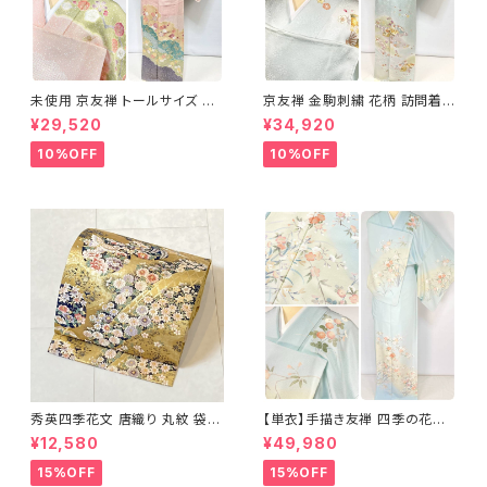
未使用 京友禅 トールサイズ 染
京友禅 金駒刺繍 花柄 訪問着
め分け 金彩 訪問着 袷 正絹 ピ
正絹 水色 黄緑 パステルカラー
¥29,520
¥34,920
ンク 黄緑 紫 黄色 1438
アイスグリーン 1433
10%OFF
10%OFF
秀英四季花文 唐織り 丸紋 袋帯
【単衣】手描き友禅 四季の花々
正絹 金糸 ゴールド 紺 ピンク 7
正絹 訪問着 水色 黄緑 白 パス
¥12,580
¥49,980
05
テルカラー 1431
15%OFF
15%OFF