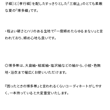
子縞］と［孝行縞］を配したすっきりとした「三献上」のとても素敵
な夏の「博多織」です。
・程よい硬さとハリのある生地で『一度締めたらゆるまない』と言
われており、締め心地も良いです。
◎博多帯は、大島紬・結城紬・塩沢紬などの紬から、小紋・色無
地・浴衣まで幅広くお使いいただけます。
『困ったときの博多帯』と言われるくらいコーディネートがしやす
く、一本持っていると大変重宝いたします。