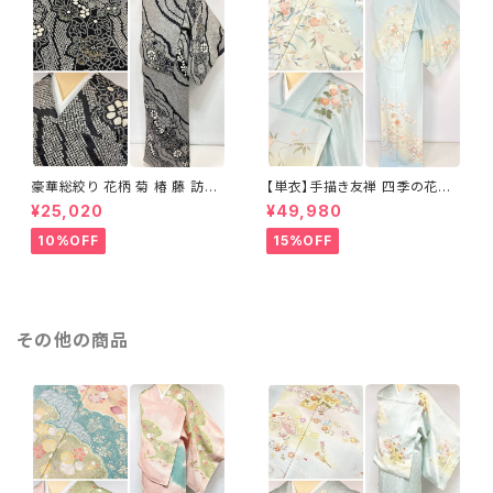
豪華総絞り 花柄 菊 椿 藤 訪問
【単衣】手描き友禅 四季の花々
着 鹿の子絞り ラメ 正絹 黒 白
正絹 訪問着 水色 黄緑 白 パス
¥25,020
¥49,980
グレー 1435
テルカラー 1431
10%OFF
15%OFF
その他の商品