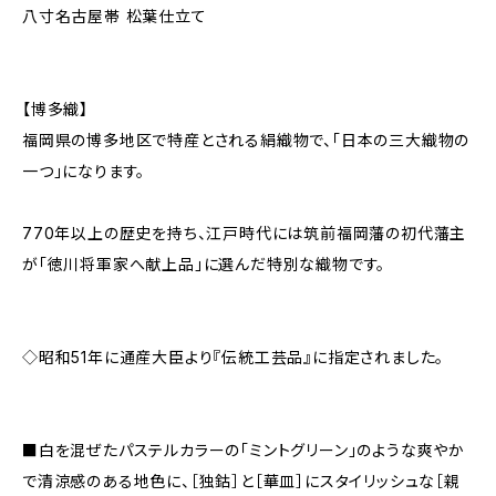
八寸名古屋帯 松葉仕立て
【博多織】
福岡県の博多地区で特産とされる絹織物で、「日本の三大織物の
一つ」になります。
770年以上の歴史を持ち、江戸時代には筑前福岡藩の初代藩主
が「徳川将軍家へ献上品」に選んだ特別な織物です。
◇昭和51年に通産大臣より『伝統工芸品』に指定されました。
■白を混ぜたパステルカラーの「ミントグリーン」のような爽やか
で清涼感のある地色に、［独鈷］と［華皿］にスタイリッシュな［親