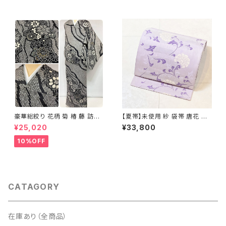
豪華総絞り 花柄 菊 椿 藤 訪問
【夏帯】未使用 紗 袋帯 唐花 正
着 鹿の子絞り ラメ 正絹 黒 白
絹 紫 白 淡藤色 729
¥25,020
¥33,800
グレー 1435
10%OFF
CATAGORY
在庫あり（全商品）