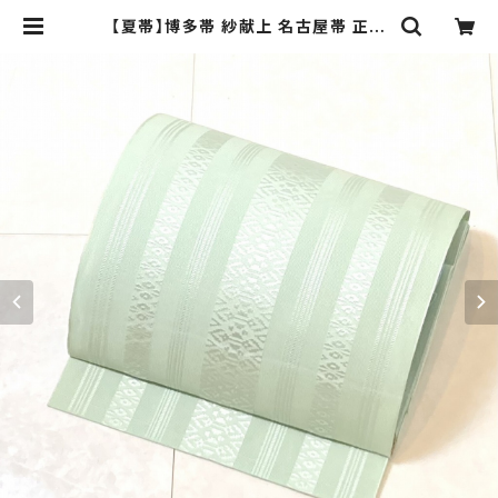
【夏帯】博多帯 紗献上 名古屋帯 正絹
博多織 黄緑 白 パステルカラー ミン
トグリーン 730 | kimono Re:和 [o
nline store] キモノリワ 着物 帯