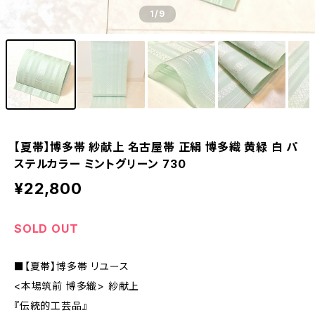
1
/9
【夏帯】博多帯 紗献上 名古屋帯 正絹 博多織 黄緑 白 パ
ステルカラー ミントグリーン 730
¥22,800
SOLD OUT
■【夏帯】博多帯 リユース
<本場筑前 博多織> 紗献上
『伝統的工芸品』