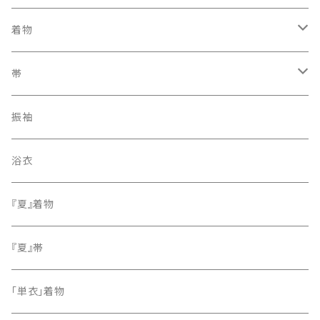
着物
訪問着・付下げ
帯
紬
袋帯
振袖
色無地
名古屋帯
浴衣
小紋
『夏』着物
留袖
『夏』帯
「単衣」着物