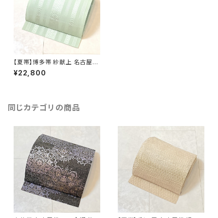
【夏帯】博多帯 紗献上 名古屋帯
正絹 博多織 黄緑 白 パステルカ
¥22,800
ラー ミントグリーン 730
同じカテゴリの商品