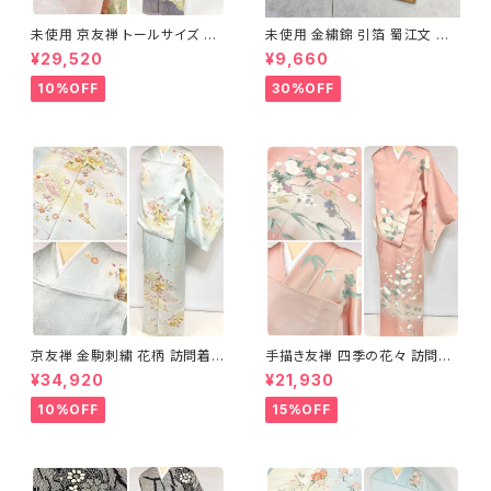
未使用 京友禅 トールサイズ 染
未使用 金繍錦 引箔 蜀江文 唐
め分け 金彩 訪問着 袷 正絹 ピ
織 華紋 袋帯 正絹 金糸 ゴール
¥29,520
¥9,660
ンク 黄緑 紫 黄色 1438
ド 赤 紫 710
10%OFF
30%OFF
京友禅 金駒刺繍 花柄 訪問着
手描き友禅 四季の花々 訪問着
正絹 水色 黄緑 パステルカラー
袷 正絹 サーモンピンク クリー
¥34,920
¥21,930
アイスグリーン 1433
ム 白 桃花色 1434
10%OFF
15%OFF