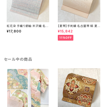
紅花染 手織り節紬 米沢織 名古
【夏帯】手刺繍 名古屋帯 絽 夏
屋帯 正絹 ピンク 青 水色 629
椿 絹 銀箔 白 クリーム ピンク
¥17,800
¥15,842
638
11%OFF
セール中の商品