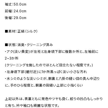
袖丈：50.0cm
前幅：24.0cm
後幅：29.0cm
■素材：正絹（シルク）
■状態：消臭・クリーニング済み
・アク(淡い黄変)が左衽と左身頃下部に複数か所と、左袖前に
2~3か所
(クリーニングを施したのでほとんど目立たない程度です。)
・左身頃下部(裾付近)に1か所黒っぽく淡い小さな汚れ
・水シミのような淡いシミが、胴裏と八掛の縫い目の真ん中辺り
に、手のひら程度と、胴裏の背縫い上部に小指くらい
上記以外は、表裏ともに発色やツヤも良く、絞りの凹凸もしっかり
と有り、衿や袖口も綺麗な状態です。