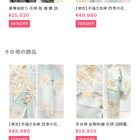
豪華総絞り 花柄 菊 椿 藤 訪問
【単衣】手描き友禅 四季の花々
着 鹿の子絞り ラメ 正絹 黒 白
正絹 訪問着 水色 黄緑 白 パス
¥25,020
¥49,980
グレー 1435
テルカラー 1431
10%OFF
15%OFF
その他の商品
【単衣】手描き友禅 四季の花々
京友禅 金駒刺繍 花柄 訪問着
正絹 訪問着 水色 黄緑 白 パス
正絹 水色 黄緑 パステルカラー
¥49,980
¥34,920
テルカラー 1431
アイスグリーン 1433
15%OFF
10%OFF