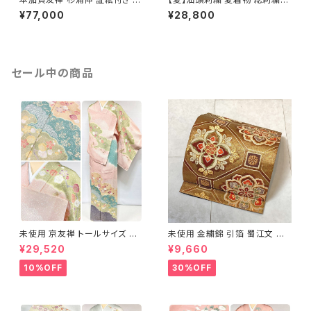
問着 花柄 正絹 紫 白 パステル
絽 訪問着 正絹 オレンジ サーモ
¥77,000
¥28,800
白菫色 1080
ンピンク 水色 1243
セール中の商品
未使用 京友禅 トールサイズ 染
未使用 金繍錦 引箔 蜀江文 唐
め分け 金彩 訪問着 袷 正絹 ピ
織 華紋 袋帯 正絹 金糸 ゴール
¥29,520
¥9,660
ンク 黄緑 紫 黄色 1438
ド 赤 紫 710
10%OFF
30%OFF