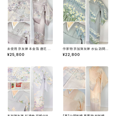
未使用 京友禅 本金箔 唐花 訪
作家物 京加賀友禅 水仙 訪問着
問着 袷 正絹 紫 グレー 白 1165
正絹 袷 浅葱鼠 青緑 グレー 白
¥25,800
¥22,800
1157
本加賀友禅 杉浦伸 証紙付き 訪
【夏】汕頭刺繍 夏着物 総刺繍