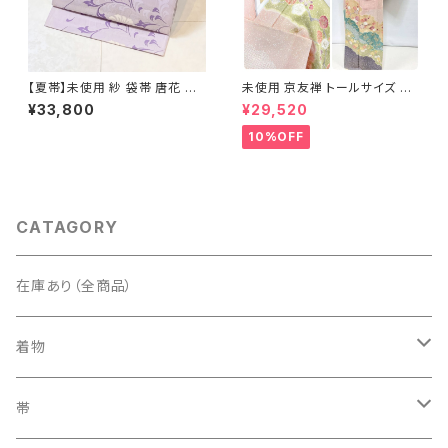
【夏帯】未使用 紗 袋帯 唐花 正
未使用 京友禅 トールサイズ 染
絹 紫 白 淡藤色 729
め分け 金彩 訪問着 袷 正絹 ピ
¥33,800
¥29,520
ンク 黄緑 紫 黄色 1438
10%OFF
CATAGORY
在庫あり（全商品）
着物
訪問着・付下げ
帯