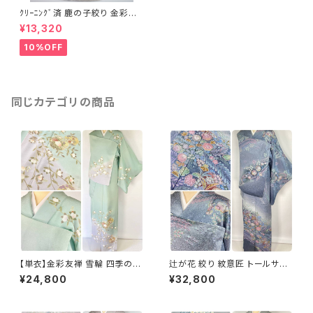
ｸﾘｰﾆﾝｸﾞ済 鹿の子絞り 金彩蒔
糊散らし 訪問着 正絹 黒白 072
¥13,320
10%OFF
同じカテゴリの商品
【単衣】金彩友禅 雪輪 四季の
辻が花 絞り 紋意匠 トールサイ
花々 正絹 訪問着 黄緑 青緑 紫
ズ 金彩 訪問着 正絹 袷 青 ブル
¥24,800
¥32,800
1418
ー 紫 1273