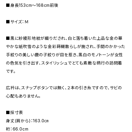
■身長153cm～168cm前後
■サイズ：Ｍ
■黒に紗綾形地紋が織りだされ、白と落ち着いた上品な金の華
やかな紙吹雪のような金彩蒔糊散らしが施され、手間のかかった
手絞りの美しい鹿の子絞りが目を惹き、黒白のモノトーンが女性
の色気を引き出す、スタイリッシュでとても素敵な柄行の訪問着
です。
広衿は、スナップボタンでは無く、２本の引き糸ですので、サビの
心配もありません。
■採寸表
身丈(肩から)：163.0㎝
裄：66.0cm