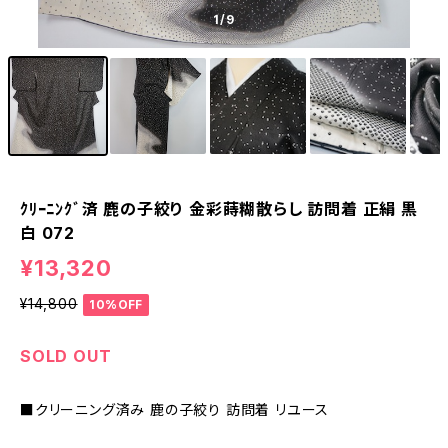
1
/9
ｸﾘｰﾆﾝｸﾞ済 鹿の子絞り 金彩蒔糊散らし 訪問着 正絹 黒
白 072
¥13,320
¥14,800
10%OFF
SOLD OUT
■クリーニング済み 鹿の子絞り 訪問着 リユース