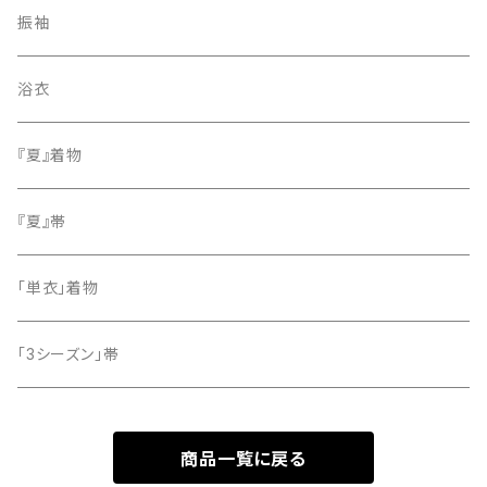
紬
袋帯
振袖
色無地
名古屋帯
浴衣
小紋
『夏』着物
留袖
『夏』帯
「単衣」着物
「3シーズン」帯
商品一覧に戻る