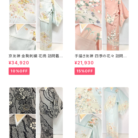
京友禅 金駒刺繍 花柄 訪問着
手描き友禅 四季の花々 訪問着
正絹 水色 黄緑 パステルカラー
袷 正絹 サーモンピンク クリー
¥34,920
¥21,930
アイスグリーン 1433
ム 白 桃花色 1434
10%OFF
15%OFF