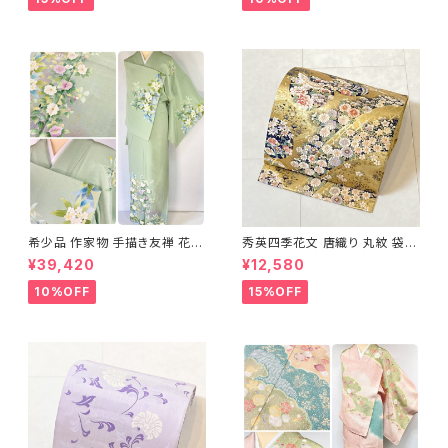
希少品 作家物 手描き友禅 花鳥
秀英四季花文 唐織り 丸紋 袋帯
文 椿 沈丁花 訪問着 正絹 袷 黄
正絹 金糸 ゴールド 紺 ピンク 7
¥39,420
¥12,580
緑 青 白 1418
05
10%OFF
15%OFF