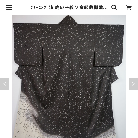
ｸﾘｰﾆﾝｸﾞ済 鹿の子絞り 金彩蒔糊散ら
し 訪問着 正絹 黒白 072 | kimono
Re:和 [online store] キモノリワ
着物 帯