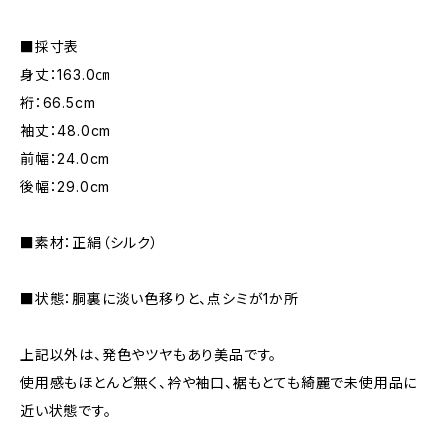
■採寸表
身丈：163.0㎝
裄：66.5cm
袖丈：48.0cm
前幅：24.0cm
後幅：29.0cm
■素材：正絹（シルク）
■状態：胴裏に淡い色移りと、点シミが1か所
上記以外は、発色やツヤもあり美品です。
使用感もほとんど無く、衿や袖口、裾もとても綺麗で未使用品に
近い状態です。