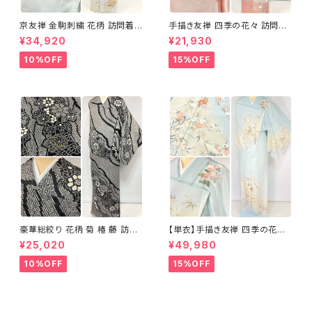
京友禅 金駒刺繍 花柄 訪問着
手描き友禅 四季の花々 訪問着
正絹 水色 黄緑 パステルカラー
袷 正絹 サーモンピンク クリー
¥34,920
¥21,930
アイスグリーン 1433
ム 白 桃花色 1434
10%OFF
15%OFF
豪華総絞り 花柄 菊 椿 藤 訪問
【単衣】手描き友禅 四季の花々
着 鹿の子絞り ラメ 正絹 黒 白
正絹 訪問着 水色 黄緑 白 パス
¥25,020
¥49,980
グレー 1435
テルカラー 1431
10%OFF
15%OFF