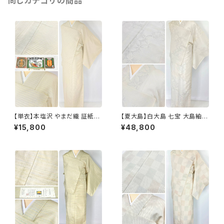
同じカテゴリの商品
【単衣】本塩沢 やまだ織 証紙付
【夏大島】白大島 七宝 大島紬
き 横縞 小紋 正絹 クリーム色 1
紗紬 正絹 小紋 トールサイズ 白
¥15,800
¥48,800
350
グレー アイボリー 1053