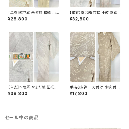
【単衣】紅花紬 未使用 横縞 小
【単衣】塩沢紬 市松 小紋 正絹
紋 正絹 黄緑 青 ピンク 薄柳 13
白 アイボリー 1033
¥28,800
¥32,800
22
【単衣】本塩沢 やまだ織 証紙付
手描き友禅 一方付け 小紋 付下
き 斜め縞 小紋 正絹 白 グレー
げ 唐花 花柄 正絹 ベージュ 11
¥38,800
¥17,800
オフホワイト 1330
33
セール中の商品