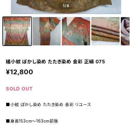
1
/8
橘小紋 ぼかし染め たたき染め 金彩 正絹 075
¥12,800
SOLD OUT
■小紋 ぼかし染め たたき染め 金彩 リユース
■身長153cm～163cm前後