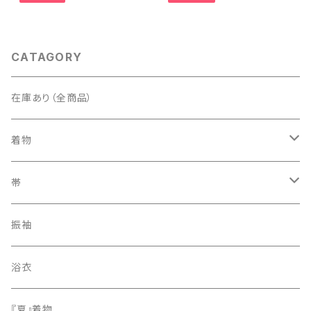
CATAGORY
在庫あり（全商品）
着物
訪問着・付下げ
帯
紬
袋帯
振袖
色無地
名古屋帯
浴衣
小紋
『夏』着物