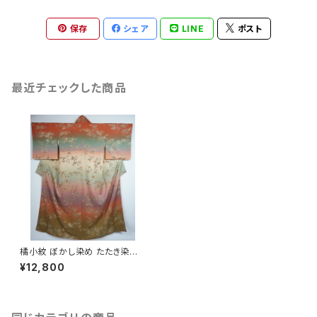
保存
シェア
LINE
ポスト
最近チェックした商品
橘小紋 ぼかし染め たたき染め
金彩 正絹 075
¥12,800