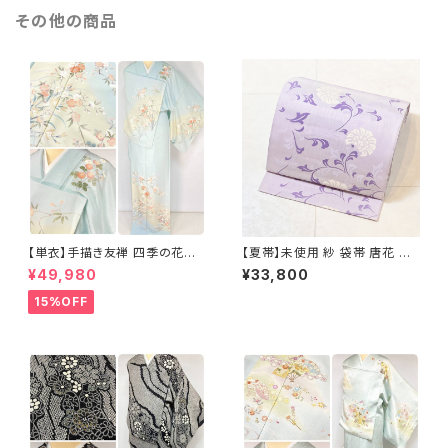
その他の商品
【単衣】手描き友禅 四季の花々
【夏帯】未使用 紗 袋帯 唐花 正
正絹 訪問着 水色 黄緑 白 パス
絹 紫 白 淡藤色 729
¥49,980
¥33,800
テルカラー 1431
15%OFF