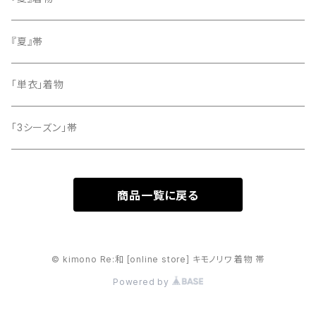
留袖
『夏』帯
「単衣」着物
「3シーズン」帯
商品一覧に戻る
© kimono Re:和 [online store] キモノリワ 着物 帯
Powered by