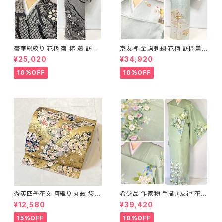
豪華総絞り 花柄 菊 椿 藤 訪問
京友禅 金駒刺繍 花柄 訪問着
着 鹿の子絞り ラメ 正絹 黒 白
正絹 水色 黄緑 パステルカラー
¥25,020
¥34,920
グレー 1435
アイスグリーン 1433
10%OFF
10%OFF
秀英四季花文 唐織り 丸紋 袋帯
希少品 作家物 手描き友禅 花鳥
正絹 金糸 ゴールド 紺 ピンク 7
文 椿 沈丁花 訪問着 正絹 袷 黄
¥12,580
¥39,420
05
緑 青 白 1418
15%OFF
10%OFF