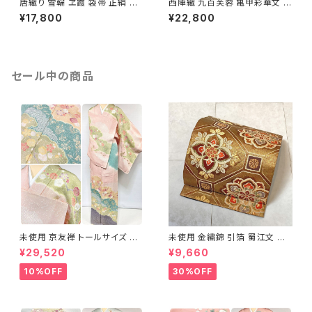
唐織り 雪輪 ヱ霞 袋帯 正絹 金
西陣織 九百芙蓉 亀甲彩華文 唐
糸 白 ピンク 水色 紫 パステルカ
織り 袋帯 正絹 金糸 クリーム色
¥17,800
¥22,800
ラー 531
白 667
セール中の商品
未使用 京友禅 トールサイズ 染
未使用 金繍錦 引箔 蜀江文 唐
め分け 金彩 訪問着 袷 正絹 ピ
織 華紋 袋帯 正絹 金糸 ゴール
¥29,520
¥9,660
ンク 黄緑 紫 黄色 1438
ド 赤 紫 710
10%OFF
30%OFF