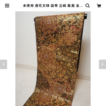
未使用 唐花文様 袋帯 正絹 鳳凰 金糸
黒 茶 080 | kimono Re:和 [onlin
e store] キモノリワ 着物 帯