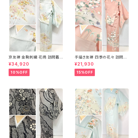
京友禅 金駒刺繍 花柄 訪問着
手描き友禅 四季の花々 訪問着
正絹 水色 黄緑 パステルカラー
袷 正絹 サーモンピンク クリー
¥34,920
¥21,930
アイスグリーン 1433
ム 白 桃花色 1434
10%OFF
15%OFF