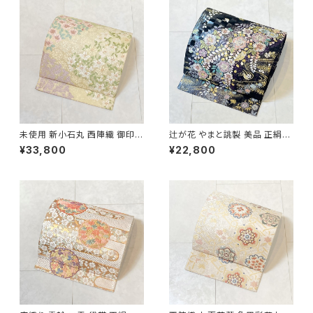
未使用 新小石丸 西陣織 御印華
辻が花 やまと誂製 美品 正絹
唐織 花柄 袋帯 正絹 金糸 白 ク
金糸 袋帯 黒 紺 紫 パステルカ
¥33,800
¥22,800
リーム ピンク 紫 576
ラー 702