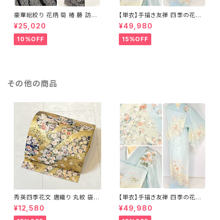
豪華総絞り 花柄 菊 椿 藤 訪問
【単衣】手描き友禅 四季の花々
着 鹿の子絞り ラメ 正絹 黒 白
正絹 訪問着 水色 黄緑 白 パス
¥25,020
¥49,980
グレー 1435
テルカラー 1431
10%OFF
15%OFF
その他の商品
秀英四季花文 唐織り 丸紋 袋帯
【単衣】手描き友禅 四季の花々
正絹 金糸 ゴールド 紺 ピンク 7
正絹 訪問着 水色 黄緑 白 パス
¥12,580
¥49,980
05
テルカラー 1431