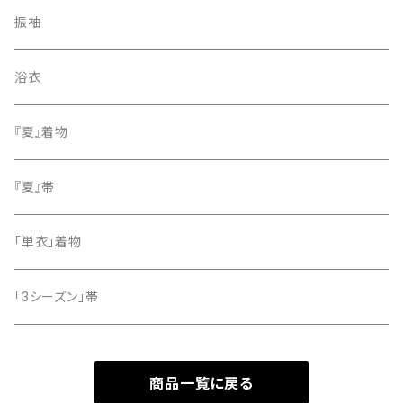
紬
袋帯
振袖
色無地
名古屋帯
浴衣
小紋
『夏』着物
留袖
『夏』帯
「単衣」着物
「3シーズン」帯
商品一覧に戻る