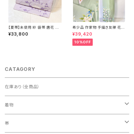
【夏帯】未使用 紗 袋帯 唐花 正
希少品 作家物 手描き友禅 花鳥
絹 紫 白 淡藤色 729
文 椿 沈丁花 訪問着 正絹 袷 黄
¥33,800
¥39,420
緑 青 白 1418
10%OFF
CATAGORY
在庫あり（全商品）
着物
訪問着・付下げ
帯