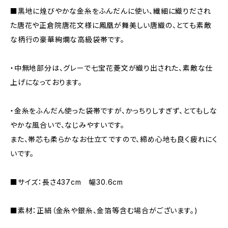
■黒地に煌びやかな金糸をふんだんに使い、繊細に織りだされ
た唐花や正倉院唐花文様に鳳凰が舞美しい唐織の、とても素敵
な柄行の豪華絢爛な高級袋帯です。
・中無地部分は、グレーで七宝花菱文が織り出された、素敵な仕
上げになっております。
・金糸をふんだん使った袋帯ですが、かっちりしすぎず、とてもしな
やかな風合いで、なじみやすいです。
また、帯芯も柔らかなお仕立てですので、締め心地も良く疲れにく
いです。
■サイズ：長さ437cm 幅30.6cm
■素材：正絹（金糸や銀糸、金箔等含む場合がございます。)