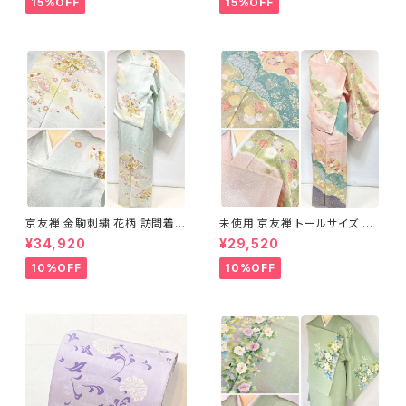
15%OFF
15%OFF
京友禅 金駒刺繍 花柄 訪問着
未使用 京友禅 トールサイズ 染
正絹 水色 黄緑 パステルカラー
め分け 金彩 訪問着 袷 正絹 ピ
¥34,920
¥29,520
アイスグリーン 1433
ンク 黄緑 紫 黄色 1438
10%OFF
10%OFF