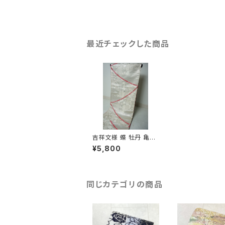
最近チェックした商品
吉祥文様 蝶 牡丹 亀甲
花紋 袋帯 正絹 銀糸 赤
¥5,800
ピンク 095
同じカテゴリの商品