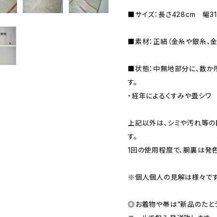
■サイズ：長さ428cm 幅31
■素材：正絹（金糸や銀糸、
■状態：中無地部分に、数か
す。
・経年によるくすみや畳シワ
上記以外は、シミや汚れ等の
す。
1回の使用程度で、胴裏は発
※個人個人の見解は様々です
◎お着物や帯は”新品のたと