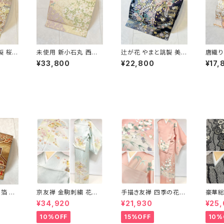
製 桜づ
未使用 新小石丸 西陣
辻が花 やまと誂製 美品
唐織り
金銀糸
織 御印華唐織 花柄 袋
正絹 金糸 袋帯 黒 紺
正絹 
¥33,800
¥22,800
¥17,
22
帯 正絹 金糸 白 クリー
紫 パステルカラー 702
色 紫
ム ピンク 紫 576
31
箔 蜀
京友禅 金駒刺繍 花柄
手描き友禅 四季の花々
豪華総
袋帯 正
訪問着 正絹 水色 黄緑
訪問着 袷 正絹 サーモ
藤 訪
¥34,920
¥21,930
¥25
 赤 紫
パステルカラー アイス
ンピンク クリーム 白 桃
ラメ 
グリーン 1433
花色 1434
1435
10%OFF
15%OFF
10%