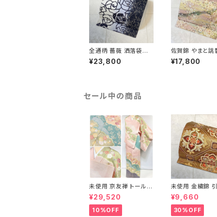
全通柄 薔薇 洒落袋帯
佐賀錦 やまと誂
銀糸 長尺 正絹 白 黒
くし 袋帯 正絹 
¥23,800
¥17,800
青紫 659
ラメ ピンク 白 7
セール中の商品
未使用 京友禅 トールサ
未使用 金繍錦 引
イズ 染め分け 金彩 訪
江文 唐織 華紋 
¥29,520
¥9,660
問着 袷 正絹 ピンク 黄
絹 金糸 ゴールド
緑 紫 黄色 1438
710
10%OFF
30%OFF