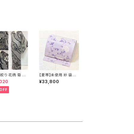
絞り 花柄 菊 椿
【夏帯】未使用 紗 袋帯
問着 鹿の子絞り
唐花 正絹 紫 白 淡藤色
,020
¥33,800
正絹 黒 白 グレー
729
OFF