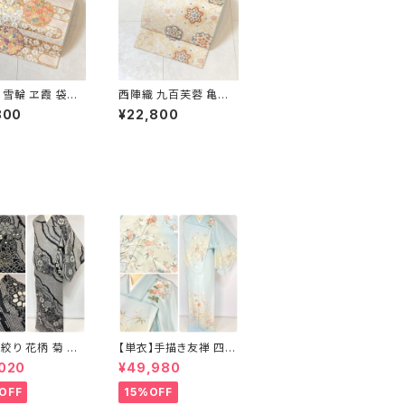
 雪輪 ヱ霞 袋帯
西陣織 九百芙蓉 亀甲
金糸 白 ピンク 水
彩華文 唐織り 袋帯 正
800
¥22,800
 パステルカラー 5
絹 金糸 クリーム色 白
667
絞り 花柄 菊 椿
【単衣】手描き友禅 四季
問着 鹿の子絞り
の花々 正絹 訪問着 水
,020
¥49,980
正絹 黒 白 グレー
色 黄緑 白 パステルカラ
ー 1431
OFF
15%OFF