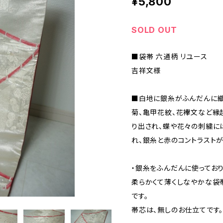
¥5,800
SOLD OUT
■袋帯 六通柄 リユース
吉祥文様
■白地に銀糸がふんだんに織
菊、亀甲花紋、花襷文など縁
り出され、蝶や花々の刺繍に
れ、銀糸と赤のコントラスト
・銀糸をふんだんに使っており
柔らかくて薄くしなやかな袋
です。
帯芯は、無しのお仕立てです