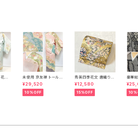
 花柄
未使用 京友禅 トールサ
秀英四季花文 唐織り
豪華総
 黄緑
イズ 染め分け 金彩 訪
丸紋 袋帯 正絹 金糸 ゴ
藤 訪
¥29,520
¥12,580
¥25
アイス
問着 袷 正絹 ピンク 黄
ールド 紺 ピンク 705
ラメ 
緑 紫 黄色 1438
1435
10%OFF
15%OFF
10%