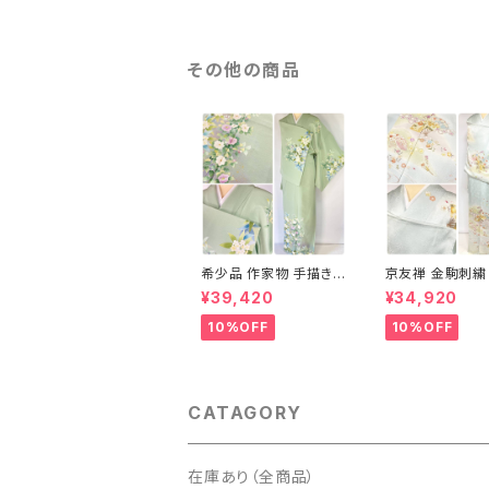
その他の商品
希少品 作家物 手描き
京友禅 金駒刺繍
友禅 花鳥文 椿 沈丁花
訪問着 正絹 水色
¥39,420
¥34,920
訪問着 正絹 袷 黄緑 青
パステルカラー 
白 1418
グリーン 1433
10%OFF
10%OFF
CATAGORY
在庫あり（全商品）