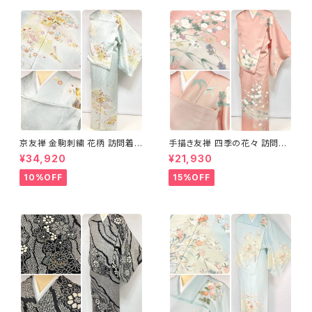
京友禅 金駒刺繍 花柄 訪問着
手描き友禅 四季の花々 訪問着
正絹 水色 黄緑 パステルカラー
袷 正絹 サーモンピンク クリー
¥34,920
¥21,930
アイスグリーン 1433
ム 白 桃花色 1434
10%OFF
15%OFF