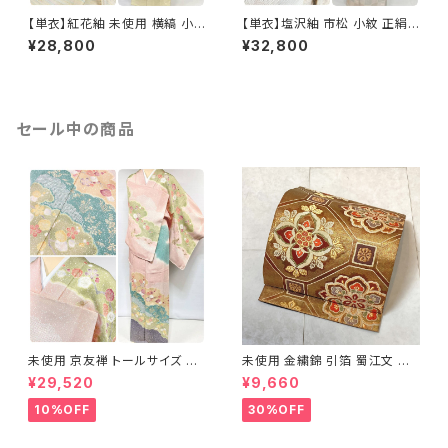
【単衣】紅花紬 未使用 横縞 小
【単衣】塩沢紬 市松 小紋 正絹
紋 正絹 黄緑 青 ピンク 薄柳 13
白 アイボリー 1033
¥28,800
¥32,800
22
セール中の商品
未使用 京友禅 トールサイズ 染
未使用 金繍錦 引箔 蜀江文 唐
め分け 金彩 訪問着 袷 正絹 ピ
織 華紋 袋帯 正絹 金糸 ゴール
¥29,520
¥9,660
ンク 黄緑 紫 黄色 1438
ド 赤 紫 710
10%OFF
30%OFF