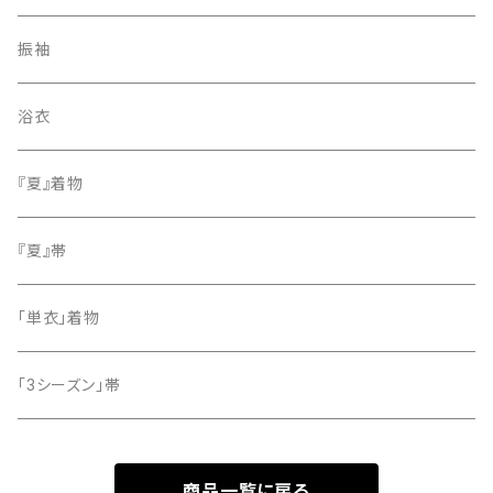
紬
袋帯
振袖
色無地
名古屋帯
浴衣
小紋
『夏』着物
留袖
『夏』帯
「単衣」着物
「3シーズン」帯
商品一覧に戻る