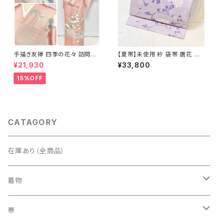
手描き友禅 四季の花々 訪問着
【夏帯】未使用 紗 袋帯 唐花 正
袷 正絹 サーモンピンク クリー
絹 紫 白 淡藤色 729
¥21,930
¥33,800
ム 白 桃花色 1434
15%OFF
CATAGORY
在庫あり（全商品）
着物
訪問着・付下げ
帯