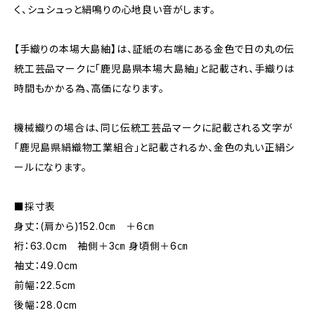
く、シュシュっと絹鳴りの心地良い音がします。
【手織りの本場大島紬】は、証紙の右端にある金色で日の丸の伝
統工芸品マークに「鹿児島県本場大島紬」と記載され、手織りは
時間もかかる為、高価になります。
機械織りの場合は、同じ伝統工芸品マークに記載される文字が
「鹿児島県絹織物工業組合」と記載されるか、金色の丸い正絹シ
ールになります。
■採寸表
身丈：(肩から)152.0㎝ ＋6㎝
裄：63.0cm 袖側＋3㎝ 身頃側＋6㎝
袖丈：49.0cm
前幅：22.5cm
後幅：28.0cm