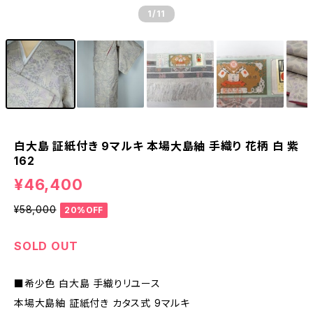
1
/11
白大島 証紙付き 9マルキ 本場大島紬 手織り 花柄 白 紫
162
¥46,400
¥58,000
20%OFF
SOLD OUT
■希少色 白大島 手織りリユース
本場大島紬 証紙付き カタス式 9マルキ