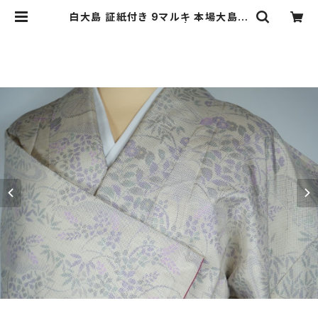
白大島 証紙付き 9マルキ 本場大島紬
手織り 花柄 白 紫 162 | kimono R
e:和 [online store] キモノリワ 着
物 帯