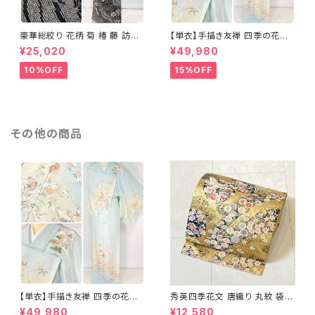
豪華総絞り 花柄 菊 椿 藤 訪問
【単衣】手描き友禅 四季の花々
着 鹿の子絞り ラメ 正絹 黒 白
正絹 訪問着 水色 黄緑 白 パス
¥25,020
¥49,980
グレー 1435
テルカラー 1431
10%OFF
15%OFF
その他の商品
【単衣】手描き友禅 四季の花々
秀英四季花文 唐織り 丸紋 袋帯
正絹 訪問着 水色 黄緑 白 パス
正絹 金糸 ゴールド 紺 ピンク 7
¥49,980
¥12,580