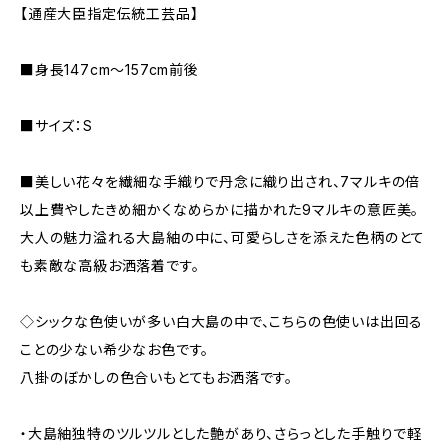
【通産大臣指定伝統工芸品】
■身長147cm～157cm前後
■サイズ：S
■美しい花々を繊細な手織りで丹念に織り出され、7マルキの倍
以上費やしたきめ細かくなめらかに描かれた9マルキの意匠美。
大人の魅力溢れる大島紬の中に、可愛らしさを添えた色柄のとて
も素敵な高級お洒落着です。
◇シックな色使いが多い白大島の中で、こちらの色使いは出回る
ことの少ない希少なお色です。
八掛のぼかしの色合いもとてもお洒落です。
・大島紬独特のツルツルとした艶があり、さらっとした手触りで軽