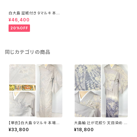
白大島 証紙付き 9マルキ 本場
大島紬 手織り 花柄 白 紫 162
¥46,400
20%OFF
同じカテゴリの商品
【単衣】白大島 9マルキ 本場大
大島紬 辻が花絞り 天目染め 訪
島紬 証紙付き 小紋 正絹 蔦の
問着 本場大島紬 正絹 グレー
¥33,800
¥18,800
葉 白 紫 緑 オフホワイト 1229
水色 紫 1185