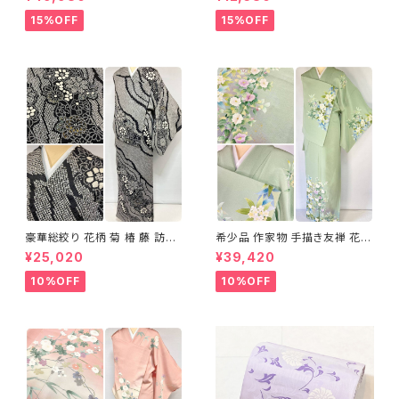
テルカラー 1431
05
15%OFF
15%OFF
豪華総絞り 花柄 菊 椿 藤 訪問
希少品 作家物 手描き友禅 花鳥
着 鹿の子絞り ラメ 正絹 黒 白
文 椿 沈丁花 訪問着 正絹 袷 黄
¥25,020
¥39,420
グレー 1435
緑 青 白 1418
10%OFF
10%OFF