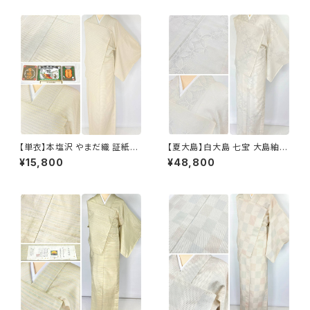
【単衣】本塩沢 やまだ織 証紙付
【夏大島】白大島 七宝 大島紬
き 横縞 小紋 正絹 クリーム色 1
紗紬 正絹 小紋 トールサイズ 白
¥15,800
¥48,800
350
グレー アイボリー 1053