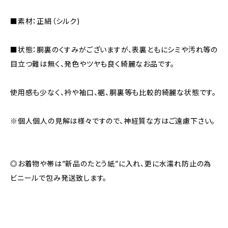
■素材：正絹（シルク)
■状態：胴裏のくすみがございますが、表裏ともにシミや汚れ等の
目立つ難は無く、発色やツヤも良く綺麗なお品です。
使用感も少なく、衿や袖口、裾、胴裏等も比較的綺麗な状態です。
※個人個人の見解は様々ですので、神経質な方はご遠慮下さい。
◎お着物や帯は”新品のたとう紙”に入れ、更に水濡れ防止の為
ビニールで包み発送致します。