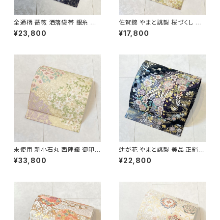
全通柄 薔薇 洒落袋帯 銀糸 長
佐賀錦 やまと誂製 桜づくし 袋
尺 正絹 白 黒 青紫 659
帯 正絹 金銀糸 ラメ ピンク 白
¥23,800
¥17,800
722
未使用 新小石丸 西陣織 御印華
辻が花 やまと誂製 美品 正絹
唐織 花柄 袋帯 正絹 金糸 白 ク
金糸 袋帯 黒 紺 紫 パステルカ
¥33,800
¥22,800
リーム ピンク 紫 576
ラー 702