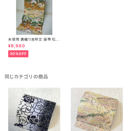
未使用 唐織り吉祥文 袋帯 松
蝶 丸文 金銀糸 振袖 108
¥8,960
30%OFF
同じカテゴリの商品