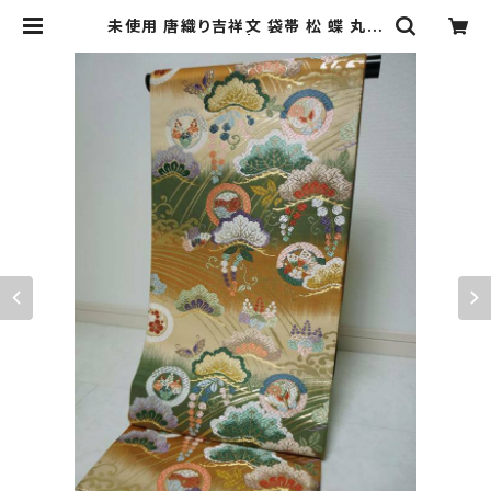
未使用 唐織り吉祥文 袋帯 松 蝶 丸文
金銀糸 振袖 108 | kimono Re:和
[online store] キモノリワ 着物 帯