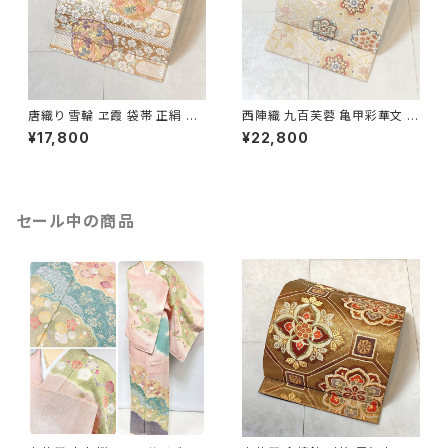
唐織り 雪輪 ヱ霞 袋帯 正絹 金
西陣織 九百芙蓉 亀甲彩華文 唐
糸 白 ピンク 水色 紫 パステルカ
織り 袋帯 正絹 金糸 クリーム色
¥17,800
¥22,800
ラー 531
白 667
セール中の商品