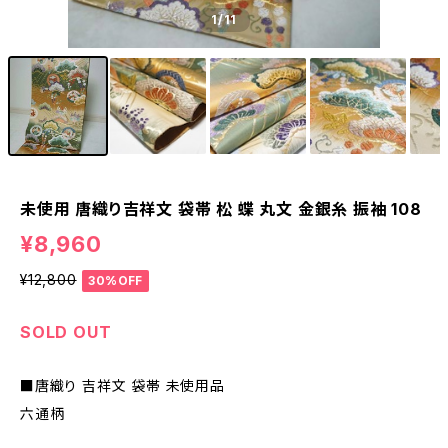
1
/11
未使用 唐織り吉祥文 袋帯 松 蝶 丸文 金銀糸 振袖 108
¥8,960
¥12,800
30%OFF
SOLD OUT
■唐織り 吉祥文 袋帯 未使用品
六通柄