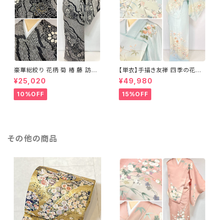
豪華総絞り 花柄 菊 椿 藤 訪問
【単衣】手描き友禅 四季の花々
着 鹿の子絞り ラメ 正絹 黒 白
正絹 訪問着 水色 黄緑 白 パス
¥25,020
¥49,980
グレー 1435
テルカラー 1431
10%OFF
15%OFF
その他の商品