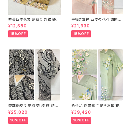
秀英四季花文 唐織り 丸紋 袋帯
手描き友禅 四季の花々 訪問着
正絹 金糸 ゴールド 紺 ピンク 7
袷 正絹 サーモンピンク クリー
¥12,580
¥21,930
05
ム 白 桃花色 1434
15%OFF
15%OFF
豪華総絞り 花柄 菊 椿 藤 訪問
希少品 作家物 手描き友禅 花鳥
着 鹿の子絞り ラメ 正絹 黒 白
文 椿 沈丁花 訪問着 正絹 袷 黄
¥25,020
¥39,420
グレー 1435
緑 青 白 1418
10%OFF
10%OFF