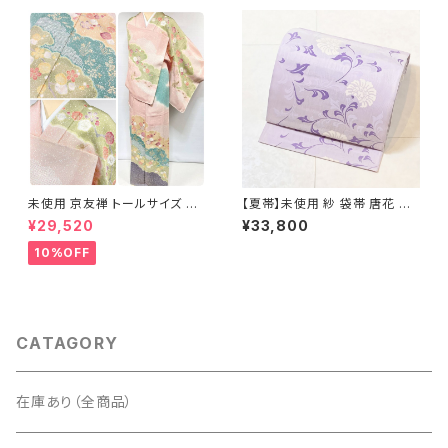
未使用 京友禅 トールサイズ 染
【夏帯】未使用 紗 袋帯 唐花 正
め分け 金彩 訪問着 袷 正絹 ピ
絹 紫 白 淡藤色 729
¥29,520
¥33,800
ンク 黄緑 紫 黄色 1438
10%OFF
CATAGORY
在庫あり（全商品）