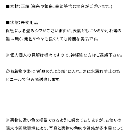
■素材：正絹（金糸や銀糸、金箔等含む場合がございます。)
■状態：未使用品
保管による畳みシワがございますが、表裏ともにシミや汚れ等の
難は無く、発色やツヤも良くとても綺麗な美品です。
※個人個人の見解は様々ですので、神経質な方はご遠慮下さい。
◎お着物や帯は”新品のたとう紙”に入れ、更に水濡れ防止の為
ビニールで包み発送致します。
※実物に近い色を掲載できるように努めておりますが、お使いの
端末や閲覧環境により、写真と実物の色味や質感が多少異なって