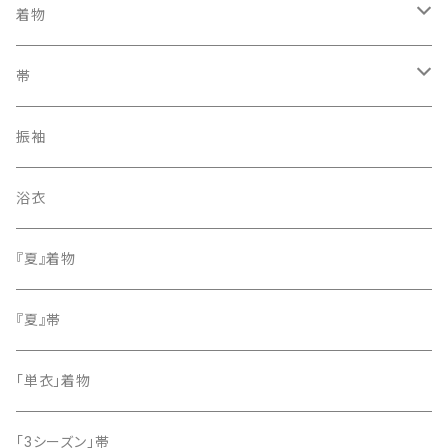
着物
訪問着・付下げ
帯
紬
袋帯
振袖
色無地
名古屋帯
浴衣
小紋
『夏』着物
留袖
『夏』帯
「単衣」着物
「3シーズン」帯