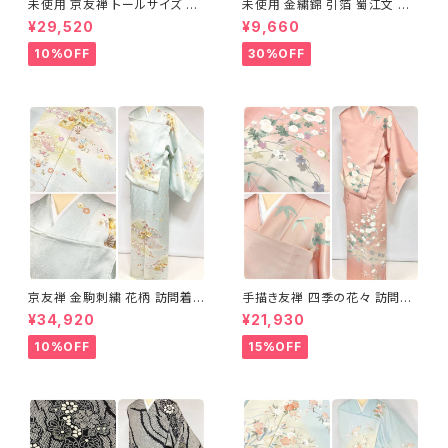
未使用 京友禅 トールサイズ 染
未使用 金繍錦 引箔 蜀江文 唐
め分け 金彩 訪問着 袷 正絹 ピ
織 華紋 袋帯 正絹 金糸 ゴール
¥29,520
¥9,660
ンク 黄緑 紫 黄色 1438
ド 赤 紫 710
10%OFF
30%OFF
京友禅 金駒刺繍 花柄 訪問着
手描き友禅 四季の花々 訪問着
正絹 水色 黄緑 パステルカラー
袷 正絹 サーモンピンク クリー
¥34,920
¥21,930
アイスグリーン 1433
ム 白 桃花色 1434
10%OFF
15%OFF