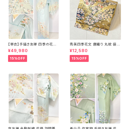
【単衣】手描き友禅 四季の花々
秀英四季花文 唐織り 丸紋 袋帯
正絹 訪問着 水色 黄緑 白 パス
正絹 金糸 ゴールド 紺 ピンク 7
¥49,980
¥12,580
テルカラー 1431
05
15%OFF
15%OFF
京友禅 金駒刺繍 花柄 訪問着
希少品 作家物 手描き友禅 花鳥