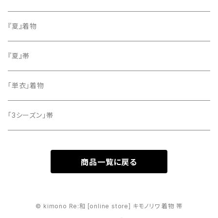
小紋
『夏』着物
留袖
『夏』帯
「単衣」着物
「3シーズン」帯
商品一覧に戻る
© kimono Re:和 [online store] キモノリワ 着物 帯