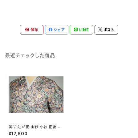
保存
シェア
LINE
ポスト
最近チェックした商品
美品 辻が花 金彩 小紋 正絹 紫
白 174
¥17,800