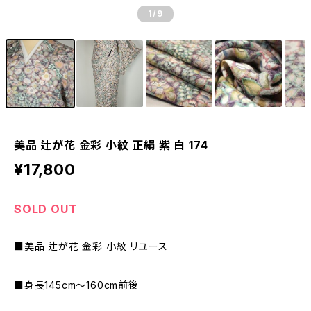
1
/9
美品 辻が花 金彩 小紋 正絹 紫 白 174
¥17,800
SOLD OUT
■美品 辻が花 金彩 小紋 リユース
■身長145cm～160cm前後