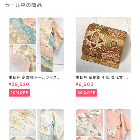
セール中の商品
未使用 京友禅 トールサイズ 染
未使用 金繍錦 引箔 蜀江文 唐
め分け 金彩 訪問着 袷 正絹 ピ
織 華紋 袋帯 正絹 金糸 ゴール
¥29,520
¥9,660
ンク 黄緑 紫 黄色 1438
ド 赤 紫 710
10%OFF
30%OFF