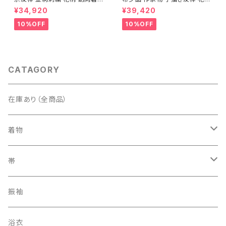
正絹 水色 黄緑 パステルカラー
文 椿 沈丁花 訪問着 正絹 袷 黄
¥34,920
¥39,420
アイスグリーン 1433
緑 青 白 1418
10%OFF
10%OFF
CATAGORY
在庫あり（全商品）
着物
訪問着・付下げ
帯
紬
袋帯
振袖
色無地
名古屋帯
浴衣