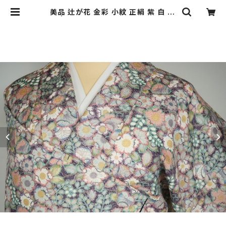
美品 辻が花 金彩 小紋 正絹 紫 白 17
4 | kimono Re:和 [online stor
e] キモノリワ 着物 帯