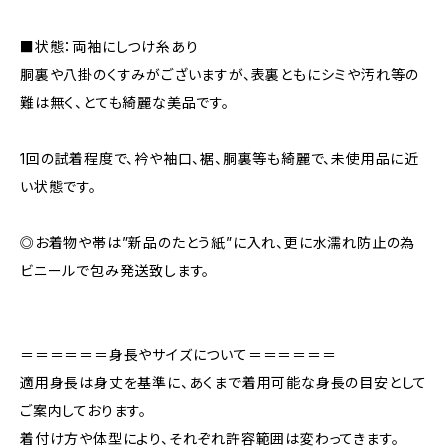
■状態：両袖にしつけ糸あり
胴裏や八掛のくすみがございますが、表裏ともにシミや汚れ等の
難は無く、とても綺麗な美品です。
1回の試着程度で、衿や袖口、裾、胴裏等も綺麗で、未使用品に近
い状態です。
◎お着物や帯は”新品のたとう紙”に入れ、更に水濡れ防止の為
ビニールで包み発送致します。
＝＝＝＝＝＝身長やサイズについて＝＝＝＝＝＝
適用身長は身丈を基準に、あくまで着用可能な身長の目安として
ご案内しております。
着付け方や体型により、それぞれ許容範囲は変わってきます。