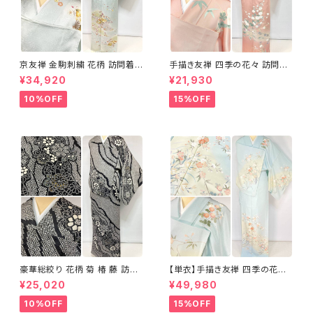
京友禅 金駒刺繍 花柄 訪問着
手描き友禅 四季の花々 訪問着
正絹 水色 黄緑 パステルカラー
袷 正絹 サーモンピンク クリー
¥34,920
¥21,930
アイスグリーン 1433
ム 白 桃花色 1434
10%OFF
15%OFF
豪華総絞り 花柄 菊 椿 藤 訪問
【単衣】手描き友禅 四季の花々
着 鹿の子絞り ラメ 正絹 黒 白
正絹 訪問着 水色 黄緑 白 パス
¥25,020
¥49,980
グレー 1435
テルカラー 1431
10%OFF
15%OFF