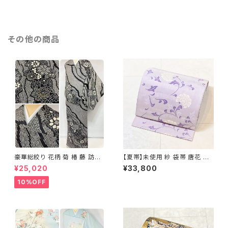
その他の商品
豪華総絞り 花柄 菊 椿 藤 訪問
【夏帯】未使用 紗 袋帯 唐花 正
着 鹿の子絞り ラメ 正絹 黒 白
絹 紫 白 淡藤色 729
¥25,020
¥33,800
グレー 1435
10%OFF