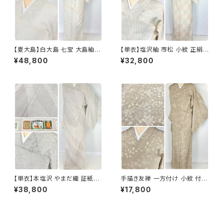
【夏大島】白大島 七宝 大島紬
【単衣】塩沢紬 市松 小紋 正絹
紗紬 正絹 小紋 トールサイズ 白
白 アイボリー 1033
¥48,800
¥32,800
グレー アイボリー 1053
【単衣】本塩沢 やまだ織 証紙付
手描き友禅 一方付け 小紋 付下
き 斜め縞 小紋 正絹 白 グレー
げ 唐花 花柄 正絹 ベージュ 11
¥38,800
¥17,800
オフホワイト 1330
33