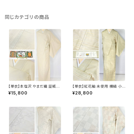
同じカテゴリの商品
【単衣】本塩沢 やまだ織 証紙付
【単衣】紅花紬 未使用 横縞 小
き 横縞 小紋 正絹 クリーム色 1
紋 正絹 黄緑 青 ピンク 薄柳 13
¥15,800
¥28,800
350
22