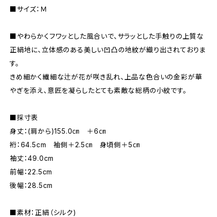
■サイズ：Ｍ
■やわらかくフワッとした風合いで、サラッとした手触りの上質な
正絹地に、立体感のある美しい凹凸の地紋が織り出されておりま
す。
きめ細かく繊細な辻が花が咲き乱れ、上品な色合いの金彩が華
やぎを添え、意匠を凝らしたとても素敵な総柄の小紋です。
■採寸表
身丈：(肩から)155.0㎝ ＋6㎝
裄：64.5cm 袖側＋2.5㎝ 身頃側＋5㎝
袖丈：49.0cm
前幅：22.5cm
後幅：28.5cm
■素材：正絹（シルク)