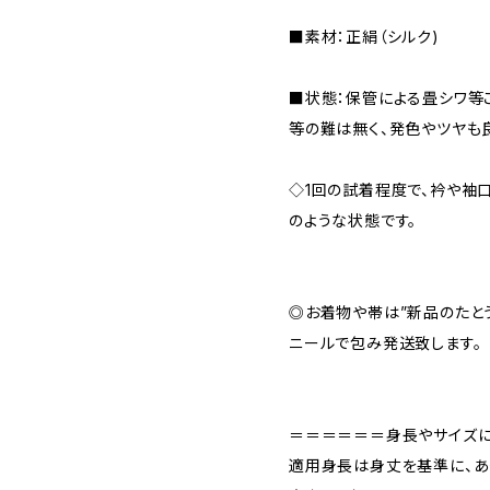
■素材：正絹（シルク)
■状態：保管による畳シワ等
等の難は無く、発色やツヤも
◇1回の試着程度で、衿や袖
のような状態です。
◎お着物や帯は”新品のたと
ニールで包み発送致します。
＝＝＝＝＝＝身長やサイズ
適用身長は身丈を基準に、あ