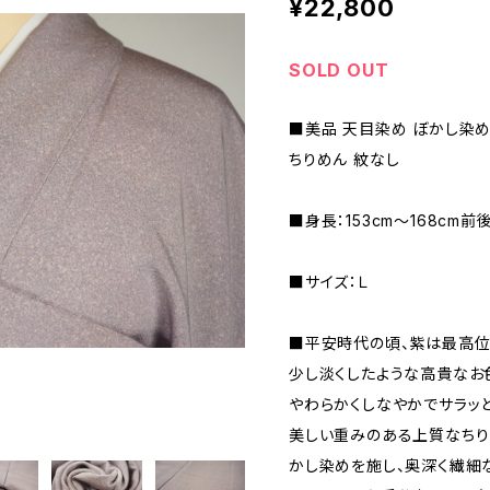
¥22,800
SOLD OUT
■美品 天目染め ぼかし染め
ちりめん 紋なし
■身長：153cm～168cm前
■サイズ：Ｌ
■平安時代の頃、紫は最高位
少し淡くしたような高貴なお
やわらかくしなやかでサラッ
美しい重みのある上質なちり
かし染めを施し、奥深く繊細