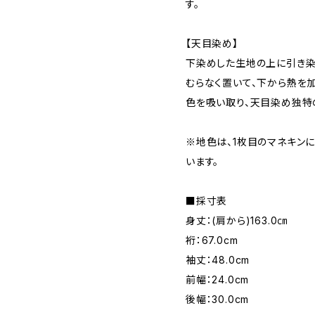
す。
【天目染め】
下染めした生地の上に引き染
むらなく置いて、下から熱を
色を吸い取り、天目染め独特
※地色は、1枚目のマネキン
います。
■採寸表
身丈：(肩から)163.0㎝
裄：67.0cm
袖丈：48.0cm
前幅：24.0cm
後幅：30.0cm