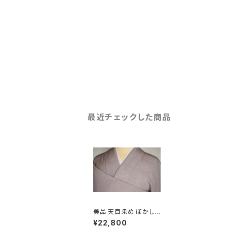
最近チェックした商品
美品 天目染め ぼかし
染め 色無地 紋なし ち
¥22,800
りめん 正絹 浅紫 169