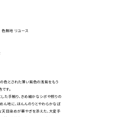
 色無地 リユース
後
の色とされた薄い紫色の浅紫をもう
色です。
とした手触り、きめ細かなシボや照りの
めん地に、ほんんのりとやわらかなぼ
な天目染めが華やぎを添えた、大変手