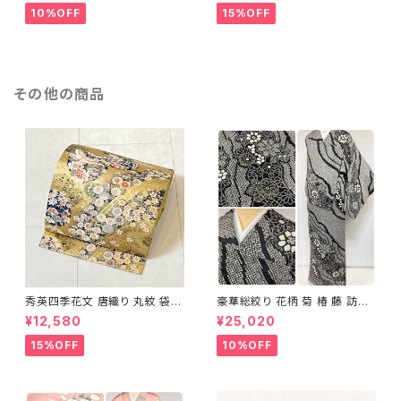
10%OFF
15%OFF
その他の商品
秀英四季花文 唐織り 丸紋 袋帯
豪華総絞り 花柄 菊 椿 藤 訪問
正絹 金糸 ゴールド 紺 ピンク 7
着 鹿の子絞り ラメ 正絹 黒 白
¥12,580
¥25,020
05
グレー 1435
15%OFF
10%OFF