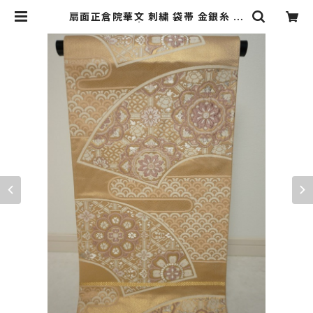
扇面正倉院華文 刺繍 袋帯 金銀糸 ベ
ージュ 紫 121 | kimono Re:和 [on
line store] キモノリワ 着物 帯