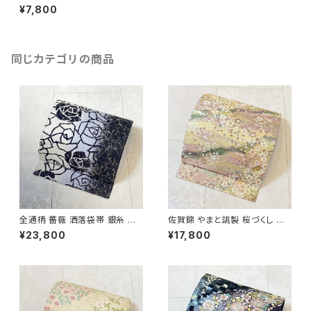
糸 ベージュ 紫 121
¥7,800
同じカテゴリの商品
全通柄 薔薇 洒落袋帯 銀糸 長
佐賀錦 やまと誂製 桜づくし 袋
尺 正絹 白 黒 青紫 659
帯 正絹 金銀糸 ラメ ピンク 白
¥23,800
¥17,800
722