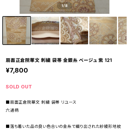
1
/8
扇面正倉院華文 刺繍 袋帯 金銀糸 ベージュ 紫 121
¥7,800
SOLD OUT
■扇面正倉院華文 刺繍 袋帯 リユース
六通柄
■落ち着いた品の良い色合いの金糸で織り出された紗綾形地紋