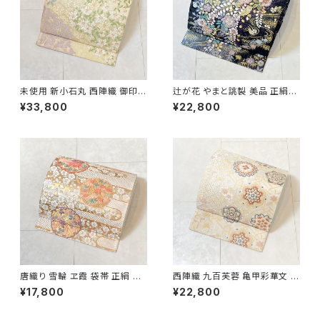
未使用 新小石丸 西陣織 御印華
辻が花 やまと誂製 美品 正絹
唐織 花柄 袋帯 正絹 金糸 白 ク
金糸 袋帯 黒 紺 紫 パステルカ
¥33,800
¥22,800
リーム ピンク 紫 576
ラー 702
唐織り 雪輪 ヱ霞 袋帯 正絹 金
西陣織 九百芙蓉 亀甲彩華文 唐
糸 白 ピンク 水色 紫 パステルカ
織り 袋帯 正絹 金糸 クリーム色
¥17,800
¥22,800
ラー 531
白 667