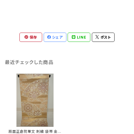
保存
シェア
LINE
ポスト
最近チェックした商品
扇面正倉院華文 刺繍 袋帯 金銀