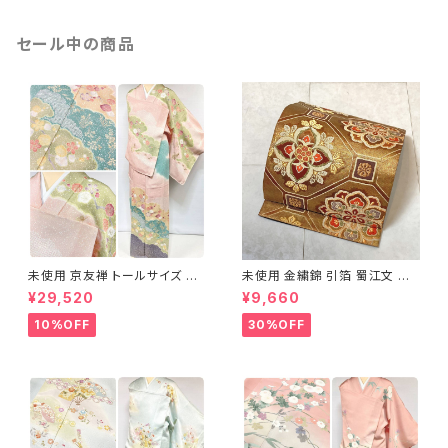
セール中の商品
未使用 京友禅 トールサイズ 染
未使用 金繍錦 引箔 蜀江文 唐
め分け 金彩 訪問着 袷 正絹 ピ
織 華紋 袋帯 正絹 金糸 ゴール
¥29,520
¥9,660
ンク 黄緑 紫 黄色 1438
ド 赤 紫 710
10%OFF
30%OFF