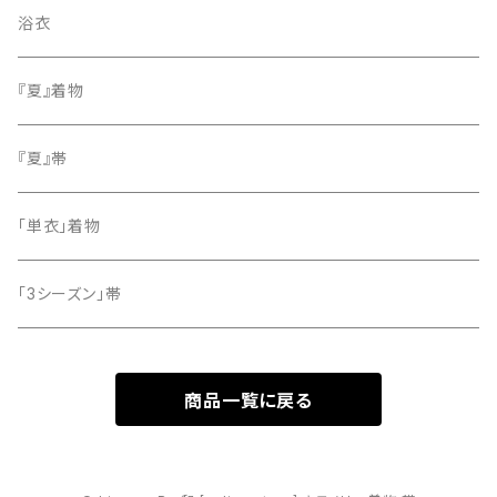
色無地
名古屋帯
浴衣
小紋
『夏』着物
留袖
『夏』帯
「単衣」着物
「3シーズン」帯
商品一覧に戻る