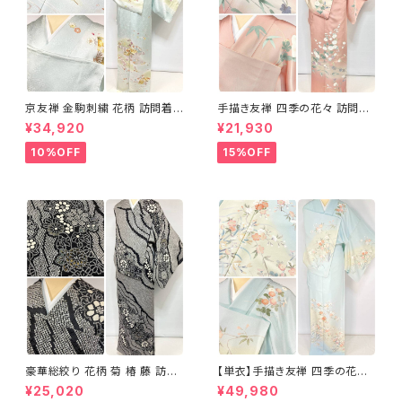
京友禅 金駒刺繍 花柄 訪問着
手描き友禅 四季の花々 訪問着
正絹 水色 黄緑 パステルカラー
袷 正絹 サーモンピンク クリー
¥34,920
¥21,930
アイスグリーン 1433
ム 白 桃花色 1434
10%OFF
15%OFF
豪華総絞り 花柄 菊 椿 藤 訪問
【単衣】手描き友禅 四季の花々
着 鹿の子絞り ラメ 正絹 黒 白
正絹 訪問着 水色 黄緑 白 パス
¥25,020
¥49,980
グレー 1435
テルカラー 1431