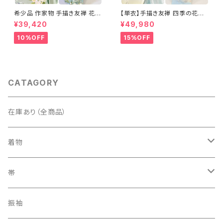
希少品 作家物 手描き友禅 花鳥
【単衣】手描き友禅 四季の花々
文 椿 沈丁花 訪問着 正絹 袷 黄
正絹 訪問着 水色 黄緑 白 パス
¥39,420
¥49,980
緑 青 白 1418
テルカラー 1431
10%OFF
15%OFF
CATAGORY
在庫あり（全商品）
着物
訪問着・付下げ
帯
紬
袋帯
振袖