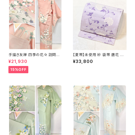
手描き友禅 四季の花々 訪問着
【夏帯】未使用 紗 袋帯 唐花 正
袷 正絹 サーモンピンク クリー
絹 紫 白 淡藤色 729
¥21,930
¥33,800
ム 白 桃花色 1434
15%OFF