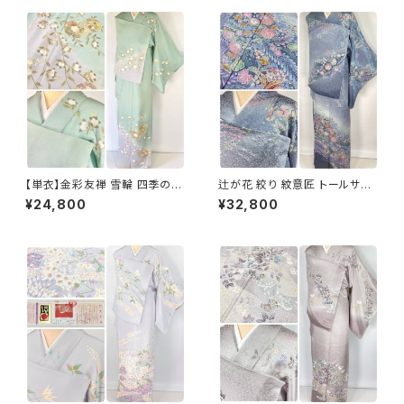
【単衣】金彩友禅 雪輪 四季の
辻が花 絞り 紋意匠 トールサイ
花々 正絹 訪問着 黄緑 青緑 紫
ズ 金彩 訪問着 正絹 袷 青 ブル
¥24,800
¥32,800
1418
ー 紫 1273