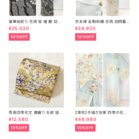
豪華総絞り 花柄 菊 椿 藤 訪問
京友禅 金駒刺繍 花柄 訪問着
着 鹿の子絞り ラメ 正絹 黒 白
正絹 水色 黄緑 パステルカラー
¥25,020
¥34,920
グレー 1435
アイスグリーン 1433
10%OFF
10%OFF
秀英四季花文 唐織り 丸紋 袋帯
【単衣】手描き友禅 四季の花々
正絹 金糸 ゴールド 紺 ピンク 7
正絹 訪問着 水色 黄緑 白 パス
¥12,580
¥49,980
05
テルカラー 1431
15%OFF
15%OFF