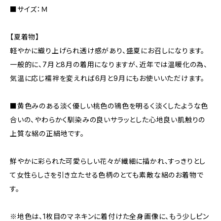
■サイズ：Ｍ
【夏着物】
軽やかに織り上げられ透け感があり、盛夏にお召しになります。
一般的に、7月と8月の着用になりますが、近年では温暖化の為、
気温に応じ襦袢を変えれば6月と9月にもお使いいただけます。
■黄色みのある淡く優しい桃色の鴇色を明るく淡くしたような色
合いの、やわらかく馴染みの良いサラッとした心地良い肌触りの
上質な絽の正絹地です。
鮮やかに彩られた可愛らしい花々が繊細に描かれ、すっきりとし
て女性らしさを引き立たせる色柄のとても素敵な絽のお着物で
す。
※地色は、1枚目のマネキンに着付けた全身画像に、もう少しピン