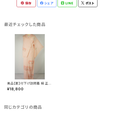
保存
シェア
LINE
ポスト
最近チェックした商品
美品【夏】付下げ訪問着 絽 正絹
花柄 鴇色 ピンク 225
¥18,800
同じカテゴリの商品