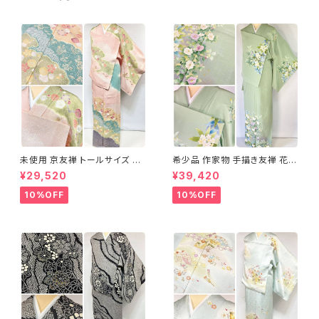
未使用 京友禅 トールサイズ 染
希少品 作家物 手描き友禅 花鳥
め分け 金彩 訪問着 袷 正絹 ピ
文 椿 沈丁花 訪問着 正絹 袷 黄
¥29,520
¥39,420
ンク 黄緑 紫 黄色 1438
緑 青 白 1418
10%OFF
10%OFF