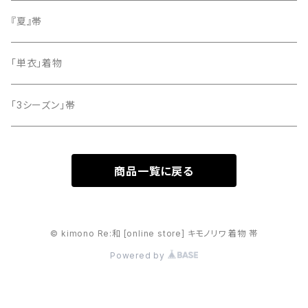
留袖
『夏』帯
「単衣」着物
「3シーズン」帯
商品一覧に戻る
© kimono Re:和 [online store] キモノリワ 着物 帯
Powered by