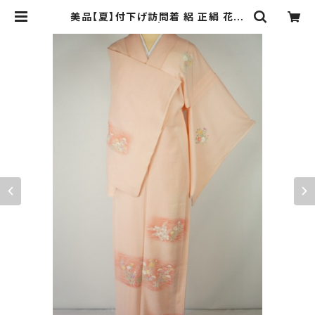
美品【夏】付下げ訪問着 絽 正絹 花柄
鴇色 ピンク 225 | kimono Re:和
[online store] キモノリワ 着物 帯