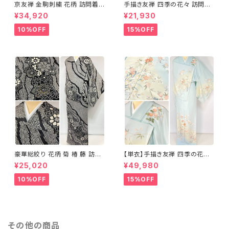
京友禅 金駒刺繍 花柄 訪問着
手描き友禅 四季の花々 訪問着
正絹 水色 黄緑 パステルカラー
袷 正絹 サーモンピンク クリー
¥34,920
¥21,930
アイスグリーン 1433
ム 白 桃花色 1434
10%OFF
15%OFF
豪華総絞り 花柄 菊 椿 藤 訪問
【単衣】手描き友禅 四季の花々
着 鹿の子絞り ラメ 正絹 黒 白
正絹 訪問着 水色 黄緑 白 パス
¥25,020
¥49,980
グレー 1435
テルカラー 1431
10%OFF
15%OFF
その他の商品