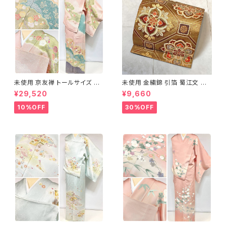
未使用 京友禅 トールサイズ 染
未使用 金繍錦 引箔 蜀江文 唐
め分け 金彩 訪問着 袷 正絹 ピ
織 華紋 袋帯 正絹 金糸 ゴール
¥29,520
¥9,660
ンク 黄緑 紫 黄色 1438
ド 赤 紫 710
10%OFF
30%OFF