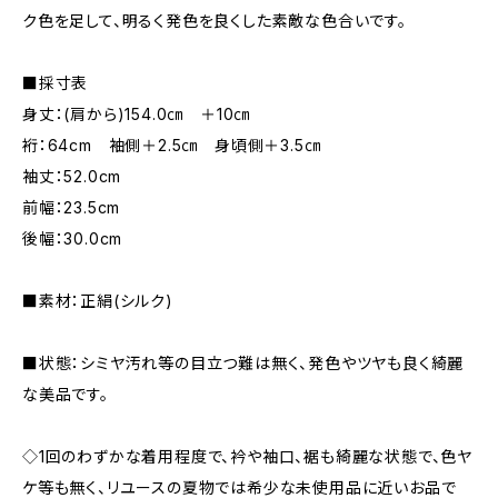
ク色を足して、明るく発色を良くした素敵な色合いです。
■採寸表
身丈：(肩から)154.0㎝ ＋10㎝
裄：64cm 袖側＋2.5㎝ 身頃側＋3.5㎝
袖丈：52.0cm
前幅：23.5cm
後幅：30.0cm
■素材：正絹(シルク)
■状態：シミヤ汚れ等の目立つ難は無く、発色やツヤも良く綺麗
な美品です。
◇1回のわずかな着用程度で、衿や袖口、裾も綺麗な状態で、色ヤ
ケ等も無く、リユースの夏物では希少な未使用品に近いお品で