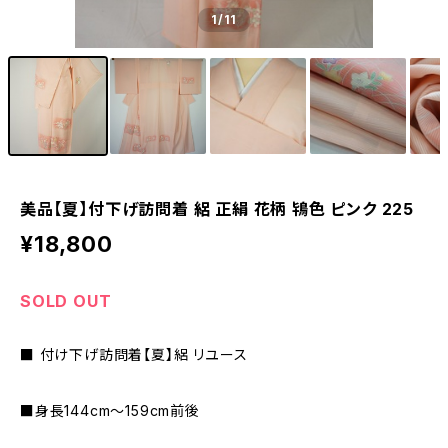
1
/11
美品【夏】付下げ訪問着 絽 正絹 花柄 鴇色 ピンク 225
¥18,800
SOLD OUT
■ 付け下げ訪問着【夏】絽 リユース
■身長144cm～159cm前後