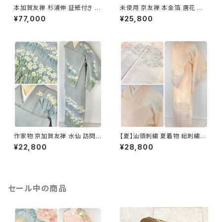
本加賀友禅 杉浦伸 証紙付き 訪
未使用 京友禅 本金箔 唐花 訪
問着 花柄 正絹 紫 白 パステル
問着 袷 正絹 紫 グレー 白 1165
¥77,000
¥25,800
白菫色 1080
作家物 京加賀友禅 水仙 訪問着
【夏】汕頭刺繍 夏着物 総刺繍
正絹 袷 浅葱鼠 青緑 グレー 白
絽 訪問着 正絹 オレンジ サーモ
¥22,800
¥28,800
1157
ンピンク 水色 1243
セール中の商品