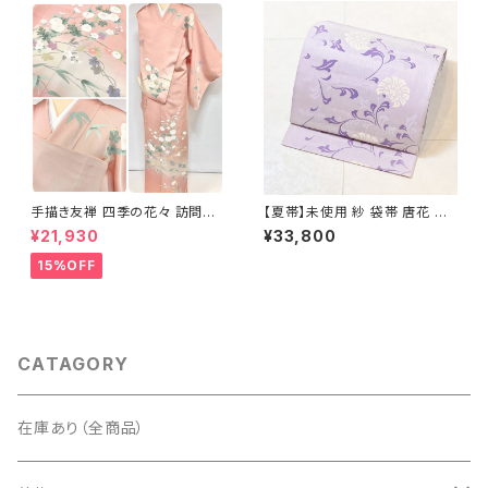
手描き友禅 四季の花々 訪問着
【夏帯】未使用 紗 袋帯 唐花 正
袷 正絹 サーモンピンク クリー
絹 紫 白 淡藤色 729
¥21,930
¥33,800
ム 白 桃花色 1434
15%OFF
CATAGORY
在庫あり（全商品）