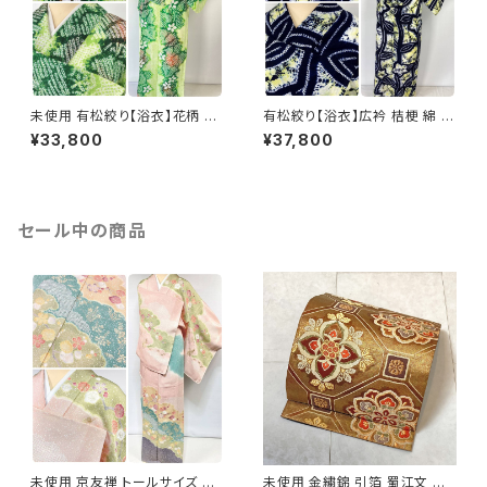
未使用 有松絞り【浴衣】花柄 綿
有松絞り【浴衣】広衿 桔梗 綿 有
有松鳴海絞り 黄緑 緑 ライム 白
松鳴海絞り 夏着物 紺 藍色 黄
¥33,800
¥37,800
063
色 レモンイエロー 078
セール中の商品
未使用 京友禅 トールサイズ 染
未使用 金繍錦 引箔 蜀江文 唐