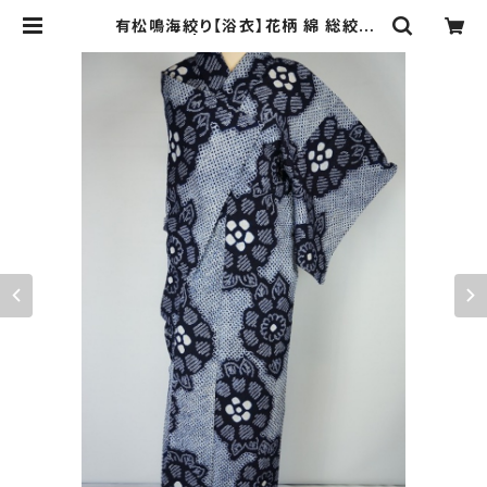
有松鳴海絞り【浴衣】花柄 綿 総絞り
紺 白 004 | kimono Re:和 [onlin
e store] キモノリワ 着物 帯