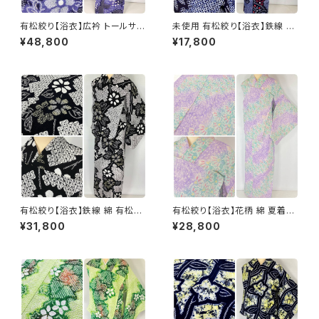
有松絞り【浴衣】広衿 トールサイ
未使用 有松絞り【浴衣】鉄線 綿
ズ 鉄線 トンボ 綿 有松鳴海絞り
総絞り 紺 白 赤 052
¥48,800
¥17,800
紫 黒 白 パステル 069
有松絞り【浴衣】鉄線 綿 有松鳴
有松絞り【浴衣】花柄 綿 夏着物
海絞り 黒 白 モノトーン 黄 067
有松鳴海絞り 紫 黄緑 パステル
¥31,800
¥28,800
カラー 103