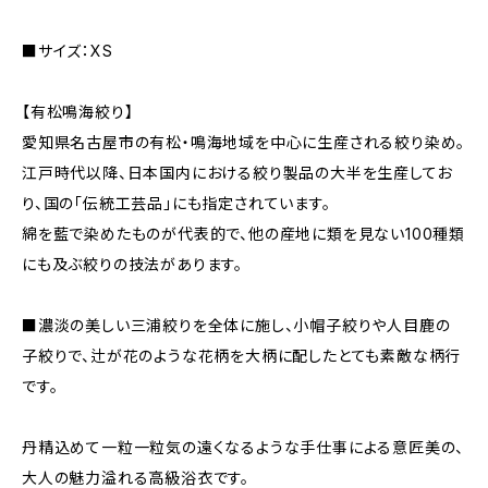
■サイズ：XS
【有松鳴海絞り】
愛知県名古屋市の有松・鳴海地域を中心に生産される絞り染め。
江戸時代以降、日本国内における絞り製品の大半を生産してお
り、国の「伝統工芸品」にも指定されています。
綿を藍で染めたものが代表的で、他の産地に類を見ない100種類
にも及ぶ絞りの技法があります。
■濃淡の美しい三浦絞りを全体に施し、小帽子絞りや人目鹿の
子絞りで、辻が花のような花柄を大柄に配したとても素敵な柄行
です。
丹精込めて一粒一粒気の遠くなるような手仕事による意匠美の、
大人の魅力溢れる高級浴衣です。