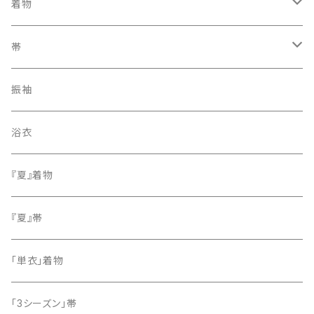
着物
訪問着・付下げ
帯
紬
袋帯
振袖
色無地
名古屋帯
浴衣
小紋
『夏』着物
留袖
『夏』帯
「単衣」着物
「3シーズン」帯