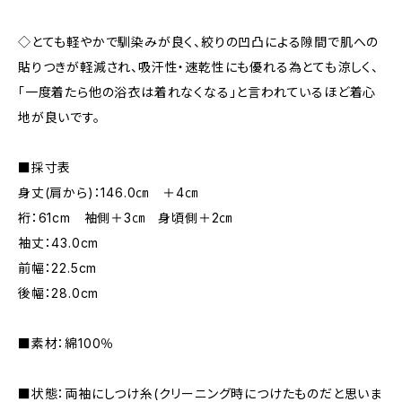
◇とても軽やかで馴染みが良く、絞りの凹凸による隙間で肌への
貼りつきが軽減され、吸汗性・速乾性にも優れる為とても涼しく、
「一度着たら他の浴衣は着れなくなる」と言われているほど着心
地が良いです。
■採寸表
身丈(肩から)：146.0㎝ ＋4㎝
裄：61cm 袖側＋3㎝ 身頃側＋2㎝
袖丈：43.0cm
前幅：22.5cm
後幅：28.0cm
■素材：綿100％
■状態：両袖にしつけ糸(クリーニング時につけたものだと思いま