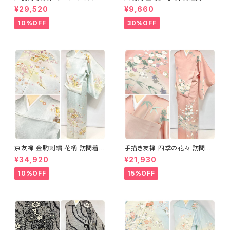
め分け 金彩 訪問着 袷 正絹 ピ
織 華紋 袋帯 正絹 金糸 ゴール
¥29,520
¥9,660
ンク 黄緑 紫 黄色 1438
ド 赤 紫 710
10%OFF
30%OFF
京友禅 金駒刺繍 花柄 訪問着
手描き友禅 四季の花々 訪問着
正絹 水色 黄緑 パステルカラー
袷 正絹 サーモンピンク クリー
¥34,920
¥21,930
アイスグリーン 1433
ム 白 桃花色 1434
10%OFF
15%OFF