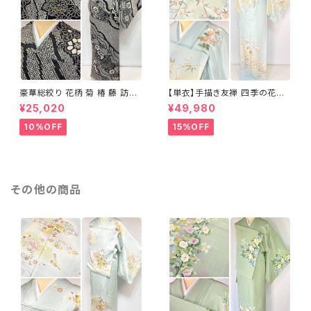
豪華総絞り 花柄 菊 椿 藤 訪問
【単衣】手描き友禅 四季の花々
着 鹿の子絞り ラメ 正絹 黒 白
正絹 訪問着 水色 黄緑 白 パス
¥25,020
¥49,980
グレー 1435
テルカラー 1431
10%OFF
15%OFF
その他の商品