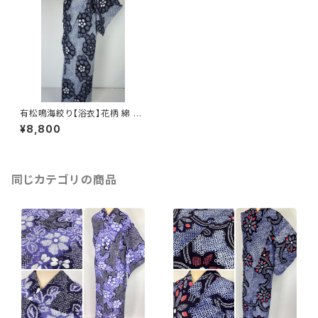
有松鳴海絞り【浴衣】花柄 綿 総
絞り 紺 白 004
¥8,800
同じカテゴリの商品