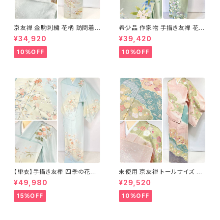
京友禅 金駒刺繍 花柄 訪問着
希少品 作家物 手描き友禅 花鳥
正絹 水色 黄緑 パステルカラー
文 椿 沈丁花 訪問着 正絹 袷 黄
¥34,920
¥39,420
アイスグリーン 1433
緑 青 白 1418
10%OFF
10%OFF
【単衣】手描き友禅 四季の花々
未使用 京友禅 トールサイズ 染
正絹 訪問着 水色 黄緑 白 パス
め分け 金彩 訪問着 袷 正絹 ピ
¥49,980
¥29,520
テルカラー 1431
ンク 黄緑 紫 黄色 1438
15%OFF
10%OFF