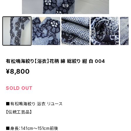
1
/9
有松鳴海絞り【浴衣】花柄 綿 総絞り 紺 白 004
¥8,800
SOLD OUT
■有松鳴海絞り 浴衣 リユース
【伝統工芸品】
■身長：141cm～151cm前後