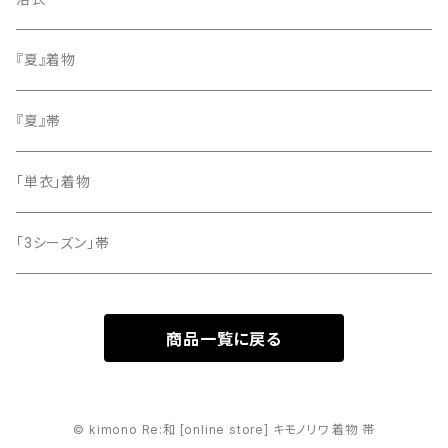
小紋
『夏』着物
留袖
『夏』帯
「単衣」着物
「3シーズン」帯
商品一覧に戻る
© kimono Re:和 [online store] キモノリワ 着物 帯