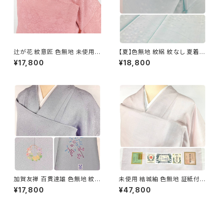
辻が花 紋意匠 色無地 未使用
【夏】色無地 紋絽 紋なし 夏着物
正絹 一つ紋 ピンク 撫子色 101
正絹 黄緑 水色 アイスブルー 12
¥17,800
¥18,800
1
39
加賀友禅 百貫達雄 色無地 紋意
未使用 結城紬 色無地 証紙付き
匠 正絹 華紋 洒落紋 葡萄 紫 淡
紋なし トールサイズ 身幅有り
¥17,800
¥47,800
藤色 1100
袷 正絹 ピンク 1367