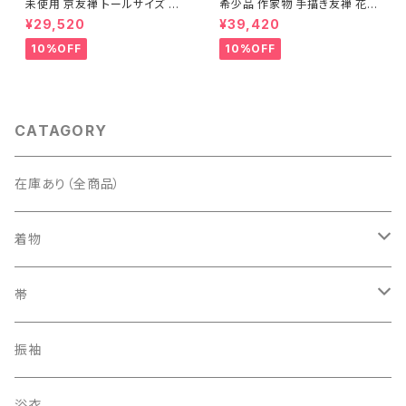
未使用 京友禅 トールサイズ 染
希少品 作家物 手描き友禅 花鳥
め分け 金彩 訪問着 袷 正絹 ピ
文 椿 沈丁花 訪問着 正絹 袷 黄
¥29,520
¥39,420
ンク 黄緑 紫 黄色 1438
緑 青 白 1418
10%OFF
10%OFF
CATAGORY
在庫あり（全商品）
着物
訪問着・付下げ
帯
紬
袋帯
振袖
色無地
名古屋帯
浴衣