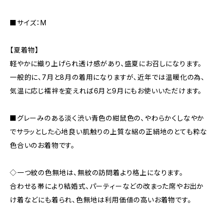
■サイズ：M
【夏着物】
軽やかに織り上げられ透け感があり、盛夏にお召しになります。
一般的に、7月と8月の着用になりますが、近年では温暖化の為、
気温に応じ襦袢を変えれば6月と9月にもお使いいただけます。
■グレーみのある淡く渋い青色の紺鼠色の、やわらかくしなやか
でサラッとした心地良い肌触りの上質な絽の正絹地のとても粋な
色合いのお着物です。
◇一つ紋の色無地は、無紋の訪問着より格上になります。
合わせる帯により結婚式、パーティーなどの改まった席やお出か
け着などにも着られ、色無地は利用価値の高いお着物です。