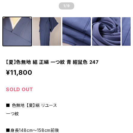
1
/9
【夏】色無地 絽 正絹 一つ紋 青 紺鼠色 247
¥11,800
SOLD OUT
■ 色無地 【夏】絽 リユース
一つ紋
■身長148cm～158cm前後