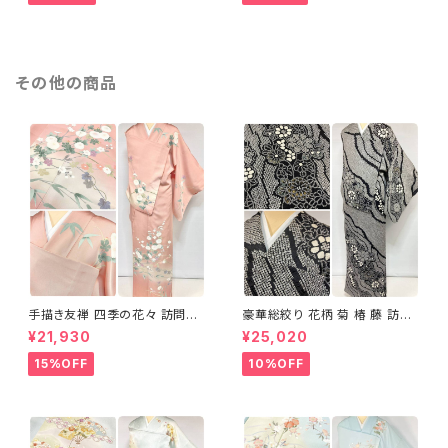
その他の商品
手描き友禅 四季の花々 訪問着
豪華総絞り 花柄 菊 椿 藤 訪問
袷 正絹 サーモンピンク クリー
着 鹿の子絞り ラメ 正絹 黒 白
¥21,930
¥25,020
ム 白 桃花色 1434
グレー 1435
15%OFF
10%OFF