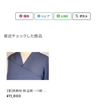
保存
シェア
LINE
ポスト
最近チェックした商品
【夏】色無地 絽 正絹 一つ紋 青
紺鼠色 247
¥11,800