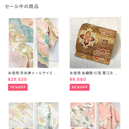
セール中の商品
未使用 京友禅 トールサイズ 染
未使用 金繍錦 引箔 蜀江文 唐
め分け 金彩 訪問着 袷 正絹 ピ
織 華紋 袋帯 正絹 金糸 ゴール
¥29,520
¥9,660
ンク 黄緑 紫 黄色 1438
ド 赤 紫 710
10%OFF
30%OFF