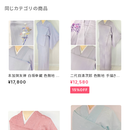
同じカテゴリの商品
本加賀友禅 白坂幸蔵 色無地 袷
二代目清次郎 色無地 手描き友
正絹 一つ紋 紫 青紫 淡藤色 12
禅 椿 袷 正絹 一つ紋 紫 淡藤色
¥17,800
¥12,580
83
1257
15%OFF