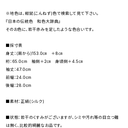
※地色は、紺鼠(こんねず)色で検索して見て下さい。
『日本の伝統色 和色大辞典』
そのお色に、若干赤みを足したような色合いです。
■採寸表
身丈：(肩から)153.0㎝ ＋8㎝
裄：65.0cm 袖側＋2㎝ 身頃側＋4.5㎝
袖丈：47.0cm
前幅：24.0cm
後幅：28.0cm
■素材：正絹(シルク)
■状態：若干のくすみがございますが、シミや汚れ等の目立つ難
は無く、比較的綺麗なお品です。