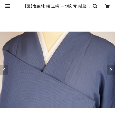
【夏】色無地 絽 正絹 一つ紋 青 紺鼠色
247 | kimono Re:和 [online sto
re] キモノリワ 着物 帯