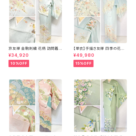
京友禅 金駒刺繍 花柄 訪問着
【単衣】手描き友禅 四季の花々
正絹 水色 黄緑 パステルカラー
正絹 訪問着 水色 黄緑 白 パス
¥34,920
¥49,980
アイスグリーン 1433
テルカラー 1431
10%OFF
15%OFF