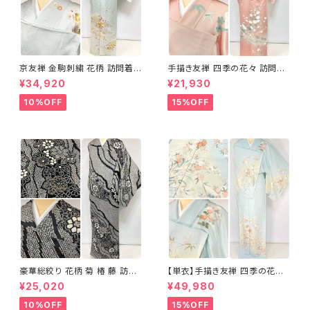
京友禅 金駒刺繍 花柄 訪問着
手描き友禅 四季の花々 訪問着
正絹 水色 黄緑 パステルカラー
袷 正絹 サーモンピンク クリー
¥34,920
¥21,930
アイスグリーン 1433
ム 白 桃花色 1434
10%OFF
15%OFF
豪華総絞り 花柄 菊 椿 藤 訪問
【単衣】手描き友禅 四季の花々
着 鹿の子絞り ラメ 正絹 黒 白
正絹 訪問着 水色 黄緑 白 パス
¥25,020
¥49,980
グレー 1435
テルカラー 1431
10%OFF
15%OFF