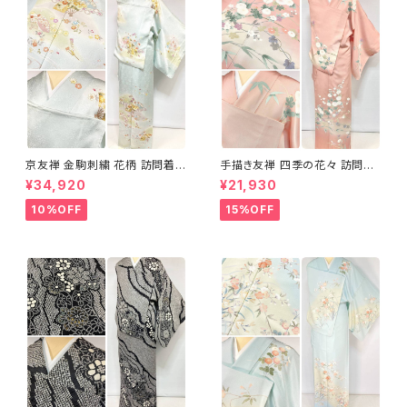
京友禅 金駒刺繍 花柄 訪問着
手描き友禅 四季の花々 訪問着
正絹 水色 黄緑 パステルカラー
袷 正絹 サーモンピンク クリー
¥34,920
¥21,930
アイスグリーン 1433
ム 白 桃花色 1434
10%OFF
15%OFF