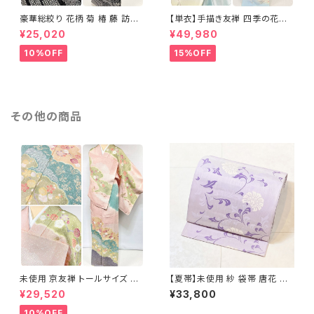
豪華総絞り 花柄 菊 椿 藤 訪問
【単衣】手描き友禅 四季の花々
着 鹿の子絞り ラメ 正絹 黒 白
正絹 訪問着 水色 黄緑 白 パス
¥25,020
¥49,980
グレー 1435
テルカラー 1431
10%OFF
15%OFF
その他の商品
未使用 京友禅 トールサイズ 染
【夏帯】未使用 紗 袋帯 唐花 正
め分け 金彩 訪問着 袷 正絹 ピ
絹 紫 白 淡藤色 729
¥29,520
¥33,800
ンク 黄緑 紫 黄色 1438
10%OFF