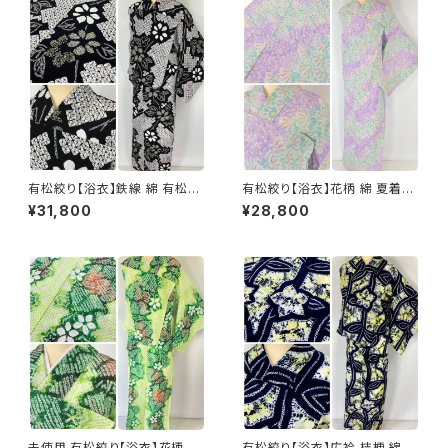
有松絞り【浴衣】鉄線 綿 有松鳴
有松絞り【浴衣】花柄 綿 夏着物
海絞り 黒 白 モノトーン 黄 067
有松鳴海絞り 紫 黄緑 パステル
¥31,800
¥28,800
カラー 103
未使用 有松絞り【浴衣】花柄 綿
有松絞り【浴衣】広衿 桔梗 綿 有