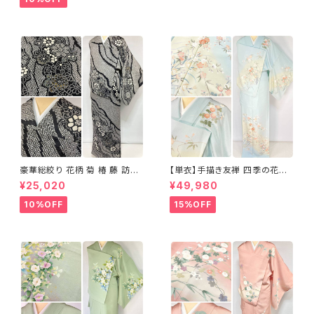
豪華総絞り 花柄 菊 椿 藤 訪問
【単衣】手描き友禅 四季の花々
着 鹿の子絞り ラメ 正絹 黒 白
正絹 訪問着 水色 黄緑 白 パス
¥25,020
¥49,980
グレー 1435
テルカラー 1431
10%OFF
15%OFF