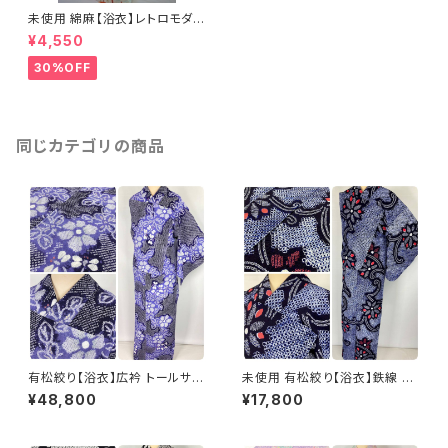
未使用 綿麻【浴衣】レトロモダン
蔦の葉 オレンジ 白 水色 009
¥4,550
30%OFF
同じカテゴリの商品
有松絞り【浴衣】広衿 トールサイ
未使用 有松絞り【浴衣】鉄線 綿
ズ 鉄線 トンボ 綿 有松鳴海絞り
総絞り 紺 白 赤 052
¥48,800
¥17,800
紫 黒 白 パステル 069