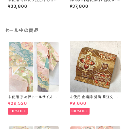
有松鳴海絞り 黄緑 緑 ライム 白
松鳴海絞り 夏着物 紺 藍色 黄
¥33,800
¥37,800
063
色 レモンイエロー 078
セール中の商品
未使用 京友禅 トールサイズ 染
未使用 金繍錦 引箔 蜀江文 唐
め分け 金彩 訪問着 袷 正絹 ピ
織 華紋 袋帯 正絹 金糸 ゴール
¥29,520
¥9,660
ンク 黄緑 紫 黄色 1438
ド 赤 紫 710
10%OFF
30%OFF