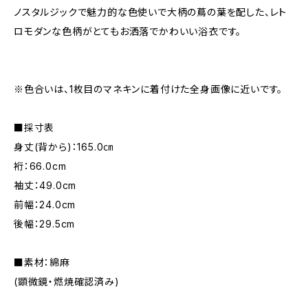
ノスタルジックで魅力的な色使いで大柄の蔦の葉を配した、レト
ロモダンな色柄がとてもお洒落でかわいい浴衣です。
※色合いは、1枚目のマネキンに着付けた全身画像に近いです。
■採寸表
身丈(背から)：165.0㎝
裄：66.0cm
袖丈：49.0cm
前幅：24.0cm
後幅：29.5cm
■素材：綿麻
(顕微鏡・燃焼確認済み)