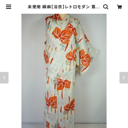
未使用 綿麻【浴衣】レトロモダン 蔦の
葉 オレンジ 白 水色 009 | kimono
Re:和 [online store] キモノリワ
着物 帯