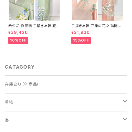
希少品 作家物 手描き友禅 花鳥
手描き友禅 四季の花々 訪問着
文 椿 沈丁花 訪問着 正絹 袷 黄
袷 正絹 サーモンピンク クリー
¥39,420
¥21,930
緑 青 白 1418
ム 白 桃花色 1434
10%OFF
15%OFF
CATAGORY
在庫あり（全商品）
着物
訪問着・付下げ
帯