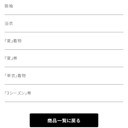
紬
袋帯
振袖
色無地
名古屋帯
浴衣
小紋
『夏』着物
留袖
『夏』帯
「単衣」着物
「3シーズン」帯
商品一覧に戻る