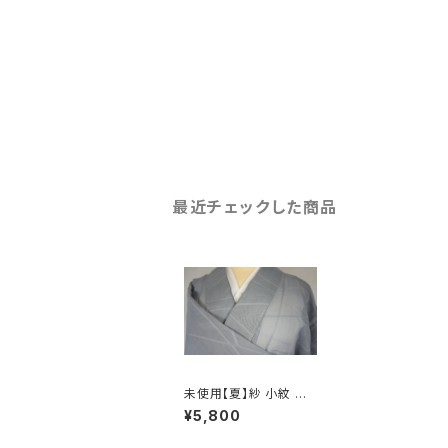
最近チェックした商品
未使用【夏】紗 小紋 芝
草文 正絹 グレー 灰青
¥5,800
色 256