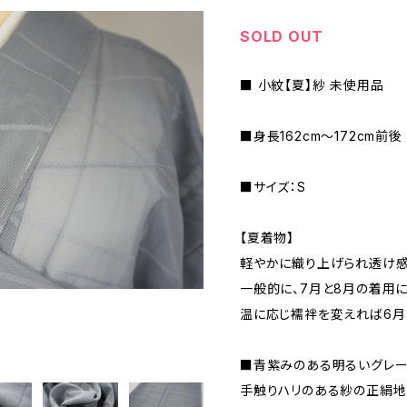
SOLD OUT
■ 小紋【夏】紗 未使用品
■身長162cm～172cm前後
■サイズ：S
【夏着物】
軽やかに織り上げられ透け感
一般的に、7月と8月の着用
温に応じ襦袢を変えれば6月
■青紫みのある明るいグレー
手触りハリのある紗の正絹地