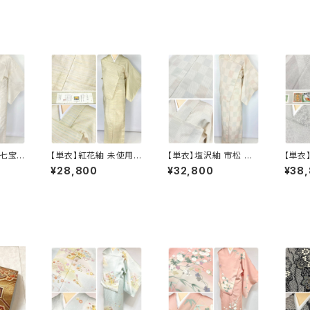
 七宝
【単衣】紅花紬 未使用
【単衣】塩沢紬 市松 小
【単衣
 小紋
横縞 小紋 正絹 黄緑 青
紋 正絹 白 アイボリー 1
証紙付
¥28,800
¥32,800
¥38
グレー
ピンク 薄柳 1322
033
正絹 
ワイト 