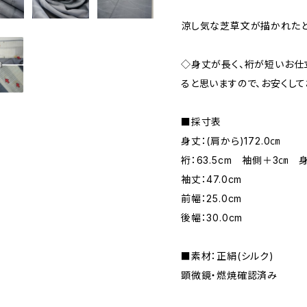
涼し気な芝草文が描かれたと
◇身丈が長く、裄が短いお仕
ると思いますので、お安くして
■採寸表
身丈：(肩から)172.0㎝
裄：63.5cm 袖側＋3㎝
袖丈：47.0cm
前幅：25.0cm
後幅：30.0cm
■素材：正絹(シルク)
顕微鏡・燃焼確認済み