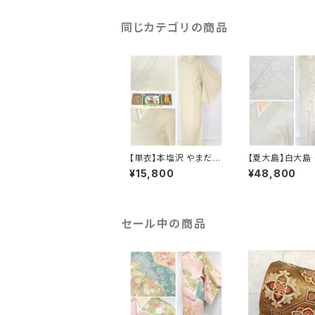
同じカテゴリの商品
【単衣】本塩沢 やまだ織
【夏大島】白大島
証紙付き 横縞 小紋 正
大島紬 紗紬 正絹
¥15,800
¥48,800
絹 クリーム色 1350
トールサイズ 白 
アイボリー 1053
セール中の商品