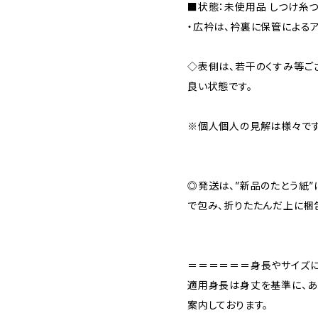
■状態：未使用品 しつけ糸
・広衿は、衿裏に保管によるア
◇表側は、若干のくすみ等ご
良い状態です。
※個人個人の見解は様々です
◎発送は、”新品のたとう紙
で包み、折りたたんだ上に梱
＝＝＝＝＝＝身長やサイズ
適用身長は身丈を基準に、あ
案内しております。