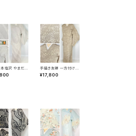
】本塩沢 やまだ織
手描き友禅 一方付け
き 斜め縞 小紋
小紋 付下げ 唐花 花柄
,800
¥17,800
白 グレー オフホ
正絹 ベージュ 1133
1330