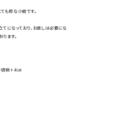
ても粋な小紋です。
立てになっており、お直しは必要にな
おります。
 身頃側＋4㎝