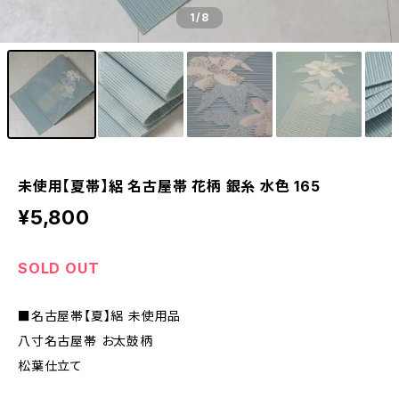
1
/8
未使用【夏帯】絽 名古屋帯 花柄 銀糸 水色 165
¥5,800
SOLD OUT
■名古屋帯【夏】絽 未使用品
八寸名古屋帯 お太鼓柄
松葉仕立て