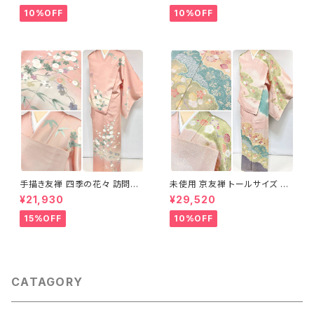
10%OFF
10%OFF
手描き友禅 四季の花々 訪問着
未使用 京友禅 トールサイズ 染
袷 正絹 サーモンピンク クリー
め分け 金彩 訪問着 袷 正絹 ピ
¥21,930
¥29,520
ム 白 桃花色 1434
ンク 黄緑 紫 黄色 1438
15%OFF
10%OFF
CATAGORY