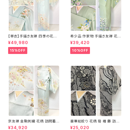
【単衣】手描き友禅 四季の花々
希少品 作家物 手描き友禅 花鳥
正絹 訪問着 水色 黄緑 白 パス
文 椿 沈丁花 訪問着 正絹 袷 黄
¥49,980
¥39,420
テルカラー 1431
緑 青 白 1418
15%OFF
10%OFF
京友禅 金駒刺繍 花柄 訪問着
豪華総絞り 花柄 菊 椿 藤 訪問
正絹 水色 黄緑 パステルカラー
着 鹿の子絞り ラメ 正絹 黒 白
¥34,920
¥25,020
アイスグリーン 1433
グレー 1435