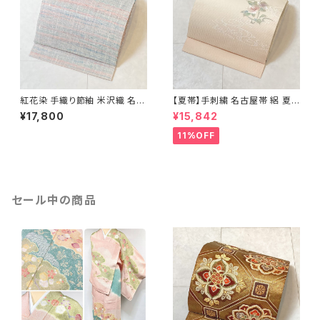
紅花染 手織り節紬 米沢織 名古
【夏帯】手刺繍 名古屋帯 絽 夏
屋帯 正絹 ピンク 青 水色 629
椿 絹 銀箔 白 クリーム ピンク
¥17,800
¥15,842
638
11%OFF
セール中の商品