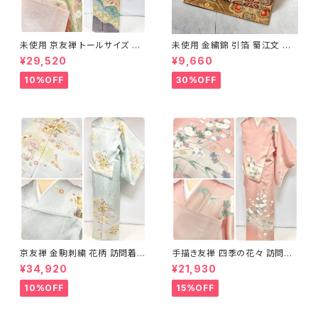
未使用 京友禅 トールサイズ 染
未使用 金繍錦 引箔 蜀江文 唐
め分け 金彩 訪問着 袷 正絹 ピ
織 華紋 袋帯 正絹 金糸 ゴール
¥29,520
¥9,660
ンク 黄緑 紫 黄色 1438
ド 赤 紫 710
10%OFF
30%OFF
京友禅 金駒刺繍 花柄 訪問着
手描き友禅 四季の花々 訪問着
正絹 水色 黄緑 パステルカラー
袷 正絹 サーモンピンク クリー
¥34,920
¥21,930
アイスグリーン 1433
ム 白 桃花色 1434
10%OFF
15%OFF