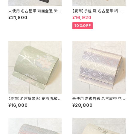
未使用 名古屋帯 両面全通 染め
【夏帯】手組 羅 名古屋帯 絹 生
帯 銀通し 金彩 華文 宝相華 正
成り色 ピンク 黄緑 639
¥21,800
¥16,920
絹 黒 青紫 赤紫 685
10%OFF
【夏帯】名古屋帯 絽 花柄 丸紋
未使用 高級唐織 名古屋帯 花菱
絹 銀糸 黄緑 水色 ピンク パス
正絹 白 紫 パステルカラー 藤色
¥16,800
¥28,800
テル 542
704