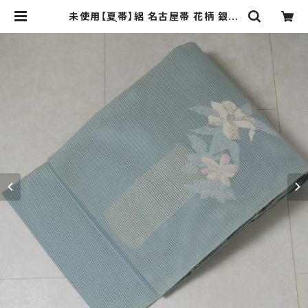
未使用【夏帯】絽 名古屋帯 花柄 銀糸
水色 165 | kimono Re:和 [online
store] キモノリワ 着物 帯