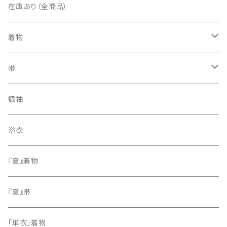
在庫あり（全商品）
着物
訪問着・付下げ
帯
紬
袋帯
振袖
色無地
名古屋帯
浴衣
小紋
『夏』着物
留袖
『夏』帯
「単衣」着物