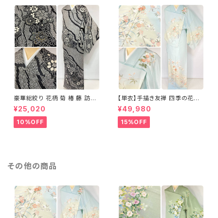
豪華総絞り 花柄 菊 椿 藤 訪問
【単衣】手描き友禅 四季の花々
着 鹿の子絞り ラメ 正絹 黒 白
正絹 訪問着 水色 黄緑 白 パス
¥25,020
¥49,980
グレー 1435
テルカラー 1431
10%OFF
15%OFF
その他の商品