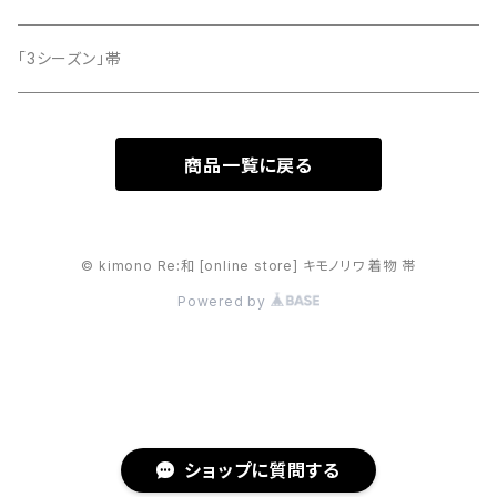
「3シーズン」帯
商品一覧に戻る
© kimono Re:和 [online store] キモノリワ 着物 帯
Powered by
ショップに質問する