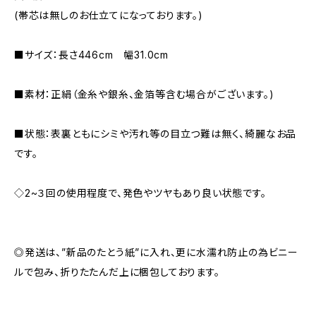
(帯芯は無しのお仕立てになっております。)
■サイズ：長さ446cm 幅31.0cm
■素材：正絹（金糸や銀糸、金箔等含む場合がございます。)
■状態：表裏ともにシミや汚れ等の目立つ難は無く、綺麗なお品
です。
◇2~３回の使用程度で、発色やツヤもあり良い状態です。
◎発送は、”新品のたとう紙”に入れ、更に水濡れ防止の為ビニー
ルで包み、折りたたんだ上に梱包しております。