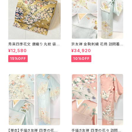
秀英四季花文 唐織り 丸紋 袋帯
京友禅 金駒刺繍 花柄 訪問着
正絹 金糸 ゴールド 紺 ピンク 7
正絹 水色 黄緑 パステルカラー
¥12,580
¥34,920
05
アイスグリーン 1433
15%OFF
10%OFF
【単衣】手描き友禅 四季の花々
手描き友禅 四季の花々 訪問着