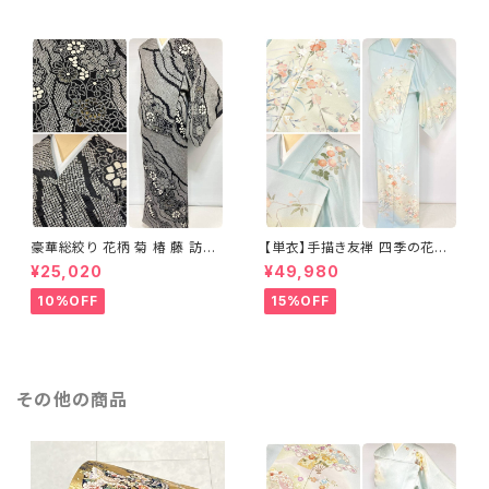
豪華総絞り 花柄 菊 椿 藤 訪問
【単衣】手描き友禅 四季の花々
着 鹿の子絞り ラメ 正絹 黒 白
正絹 訪問着 水色 黄緑 白 パス
¥25,020
¥49,980
グレー 1435
テルカラー 1431
10%OFF
15%OFF
その他の商品