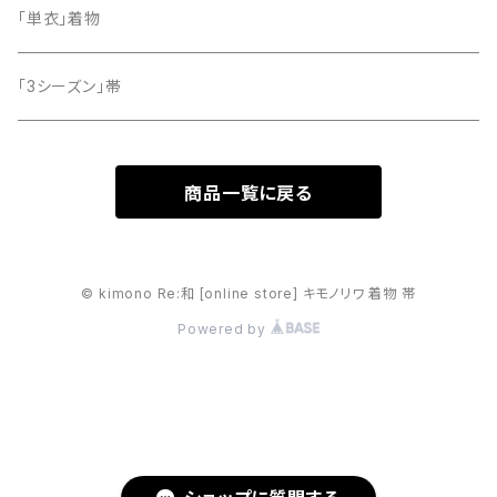
「単衣」着物
「3シーズン」帯
商品一覧に戻る
© kimono Re:和 [online store] キモノリワ 着物 帯
Powered by