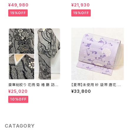
正絹 訪問着 水色 黄緑 白 パス
袷 正絹 サーモンピンク クリー
¥49,980
¥21,930
テルカラー 1431
ム 白 桃花色 1434
15%OFF
15%OFF
豪華総絞り 花柄 菊 椿 藤 訪問
【夏帯】未使用 紗 袋帯 唐花 正
着 鹿の子絞り ラメ 正絹 黒 白
絹 紫 白 淡藤色 729
¥25,020
¥33,800
グレー 1435
10%OFF
CATAGORY