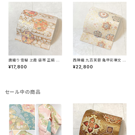
唐織り 雪輪 ヱ霞 袋帯 正絹 金
西陣織 九百芙蓉 亀甲彩華文 唐
糸 白 ピンク 水色 紫 パステルカ
織り 袋帯 正絹 金糸 クリーム色
¥17,800
¥22,800
ラー 531
白 667
セール中の商品