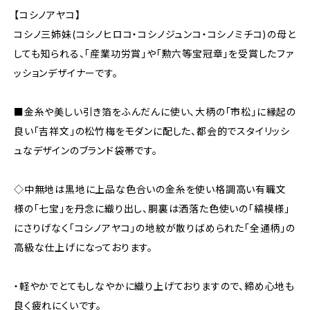
【コシノアヤコ】
コシノ三姉妹(コシノヒロコ・コシノジュンコ・コシノミチコ)の母と
しても知られる、「産業功労賞」や「勲六等宝冠章」を受賞したファ
ッションデザイナーです。
■金糸や美しい引き箔をふんだんに使い、大柄の「市松」に縁起の
良い「吉祥文」の松竹梅をモダンに配した、都会的でスタイリッシ
ュなデザインのブランド袋帯です。
◇中無地は黒地に上品な色合いの金糸を使い格調高い有職文
様の「七宝」を丹念に織り出し、胴裏は洒落た色使いの「縞模様」
にさりげなく「コシノアヤコ」の地紋が散りばめられた「全通柄」の
高級な仕上げになっております。
・軽やかでとてもしなやかに織り上げておりますので、締め心地も
良く疲れにくいです。