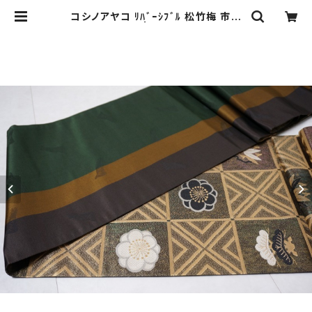
コシノアヤコ ﾘﾊﾞｰｼﾌﾞﾙ 松竹梅 市松
袋帯 金糸 178 | kimono Re:和 [o
nline store] キモノリワ 着物 帯