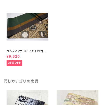
コシノアヤコ ﾘﾊﾞｰｼﾌﾞﾙ 松竹梅
市松 袋帯 金糸 178
¥9,620
35%OFF
同じカテゴリの商品