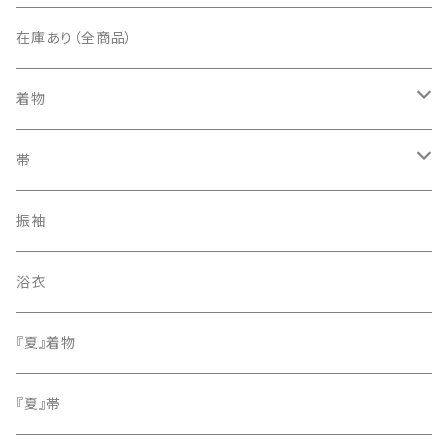
在庫あり（全商品）
着物
訪問着・付下げ
帯
紬
袋帯
振袖
色無地
名古屋帯
浴衣
小紋
『夏』着物
留袖
『夏』帯