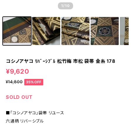
1
/10
コシノアヤコ ﾘﾊﾞｰｼﾌﾞﾙ 松竹梅 市松 袋帯 金糸 178
¥9,620
¥14,800
35%OFF
SOLD OUT
■「コシノアヤコ」袋帯 リユース
六通柄 リバーシブル