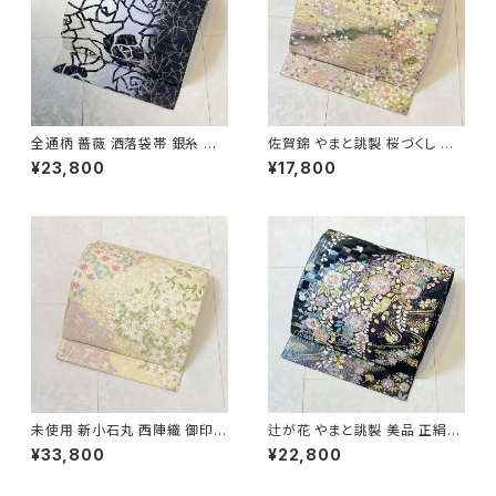
全通柄 薔薇 洒落袋帯 銀糸 長
佐賀錦 やまと誂製 桜づくし 袋
尺 正絹 白 黒 青紫 659
帯 正絹 金銀糸 ラメ ピンク 白
¥23,800
¥17,800
722
未使用 新小石丸 西陣織 御印華
辻が花 やまと誂製 美品 正絹
唐織 花柄 袋帯 正絹 金糸 白 ク
金糸 袋帯 黒 紺 紫 パステルカ
¥33,800
¥22,800
リーム ピンク 紫 576
ラー 702