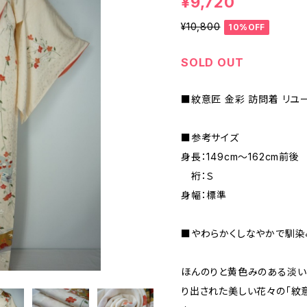
¥9,720
¥10,800
10%OFF
SOLD OUT
■紋意匠 金彩 訪問着 リユ
■参考サイズ
身長：149cm～162cm前後
裄：Ｓ
身幅：標準
■やわらかくしなやかで馴染
ほんのりと黄色みのある淡い
り出された美しい花々の「紋