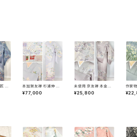
匠 ト
本加賀友禅 杉浦伸 証
未使用 京友禅 本金箔
作家物
 訪問着
紙付き 訪問着 花柄 正
唐花 訪問着 袷 正絹 紫
仙 訪
¥77,000
¥25,800
¥22
 紫 1
絹 紫 白 パステル 白菫
グレー 白 1165
鼠 青緑
色 1080