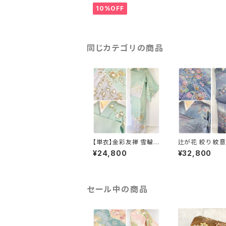
10%OFF
同じカテゴリの商品
【単衣】金彩友禅 雪輪
辻が花 絞り 紋意
四季の花々 正絹 訪問
ールサイズ 金彩
¥24,800
¥32,800
着 黄緑 青緑 紫 1418
正絹 袷 青 ブルー
273
セール中の商品