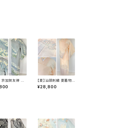
 京加賀友禅 水
【夏】汕頭刺繍 夏着物
問着 正絹 袷 浅葱
総刺繍 絽 訪問着 正絹
,800
¥28,800
 グレー 白 1157
オレンジ サーモンピン
ク 水色 1243