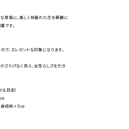
雅な屏風に、美しく枝垂れた花を華麗に
着です。
ので、エレガントな印象になります。
しがさりげなく見え、女性らしさを引き
せる目安）
3㎝
㎝ 身頃側＋5㎝