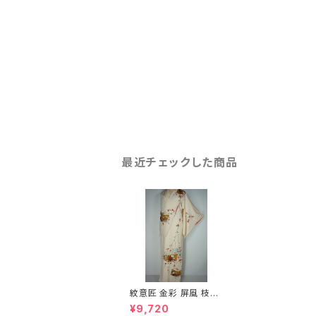
最近チェックした商品
紋意匠 金彩 屏風 枝垂
れ花 訪問着 正絹 白 ク
¥9,720
リーム色 361