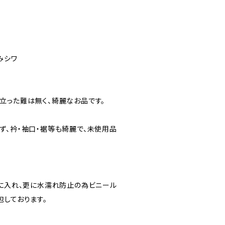
みシワ
立った難は無く、綺麗なお品です。
ず、衿・袖口・裾等も綺麗で、未使用品
”に入れ、更に水濡れ防止の為ビニール
包しております。