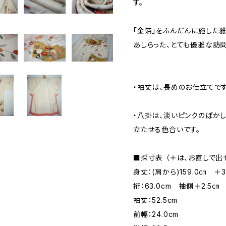
す。
「金箔」をふんだんに施した
あしらった、とても優雅な訪問
・袖丈は、長めのお仕立てです
・八掛は、淡いピンクのぼか
立たせる色合いです。
■採寸表 （＋は、お直しで出
身丈：(肩から)159.0㎝ ＋
裄：63.0cm 袖側＋2.5
袖丈：52.5cm
前幅：24.0cm