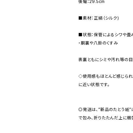
後幅：29.5cm
■素材：正絹（シルク)
■状態：保管によるシワや畳
・胴裏や八掛のくすみ
表裏ともにシミや汚れ等の目
◇使用感もほとんど感じられ
に近い状態です。
◎発送は、”新品のたとう紙
で包み、折りたたんだ上に梱