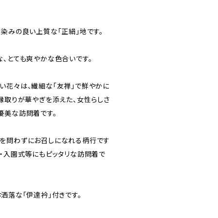
馴染みの良い上質な「正絹」地です。
な、とても爽やかな色合いです。
い花々は、繊細な「友禅」で鮮やかに
い縁取りが華やぎを添えた、女性らしさ
優美な訪問着です。
を問わずにお召しになれる柄行です
式・入園式等にもピッタリな訪問着で
洒落な「伊達衿」付きです。