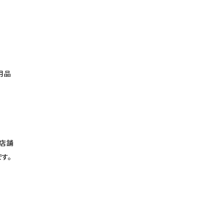
用品
5店舗
す。