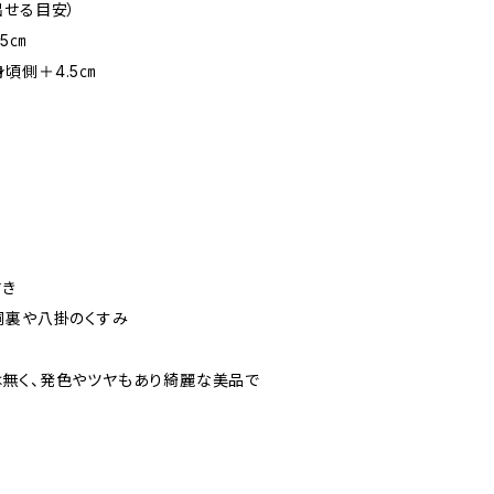
出せる目安）
.5㎝
 身頃側＋4.5㎝
付き
胴裏や八掛のくすみ
無く、発色やツヤもあり綺麗な美品で