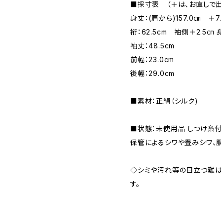
■採寸表 （＋は、お直しで
身丈：(肩から)157.0㎝ ＋7
裄：62.5cm 袖側＋2.5㎝
袖丈：48.5cm
前幅：23.0cm
後幅：29.0cm
■素材：正絹（シルク)
■状態：未使用品 しつけ糸
保管によるシワや畳みシワ、
◇シミや汚れ等の目立つ難は
す。