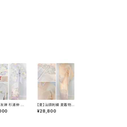
友禅 杉浦伸 証
【夏】汕頭刺繍 夏着物
 訪問着 花柄 正
総刺繍 絽 訪問着 正絹
000
¥28,800
 白 パステル 白菫
オレンジ サーモンピン
80
ク 水色 1243