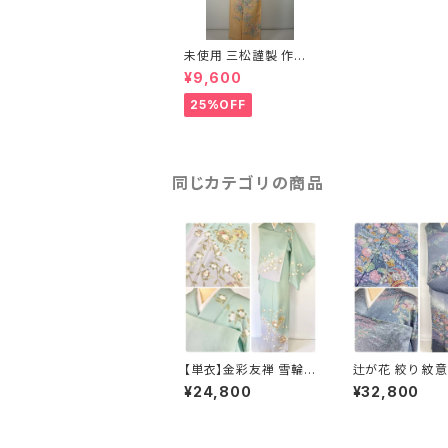
未使用 三松謹製 作家
物 友禅 訪問着 花柄 正
¥9,600
絹 金彩 オレンジ 371
25%OFF
同じカテゴリの商品
【単衣】金彩友禅 雪輪
辻が花 絞り 紋意
四季の花々 正絹 訪問
ールサイズ 金彩
¥24,800
¥32,800
着 黄緑 青緑 紫 1418
正絹 袷 青 ブルー
273