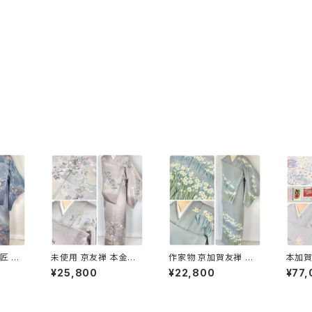
匠 ト
未使用 京友禅 本金箔
作家物 京加賀友禅 水
本加賀
 訪問着
唐花 訪問着 袷 正絹 紫
仙 訪問着 正絹 袷 浅葱
紙付き
¥25,800
¥22,800
¥77,
 紫 1
グレー 白 1165
鼠 青緑 グレー 白 1157
絹 紫
色 10