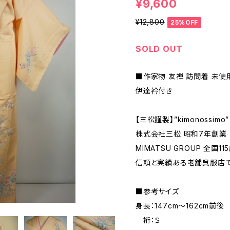
¥9,600
¥12,800
25%OFF
SOLD OUT
■作家物 友禅 訪問着 未使
伊達衿付き
【三松謹製】”kimonossimo”
株式会社三松 昭和7年創業
MIMATSU GROUP 全国11
信頼と実績ある老舗呉服店で
■参考サイズ
身長：147cm～162cm前後
裄：Ｓ