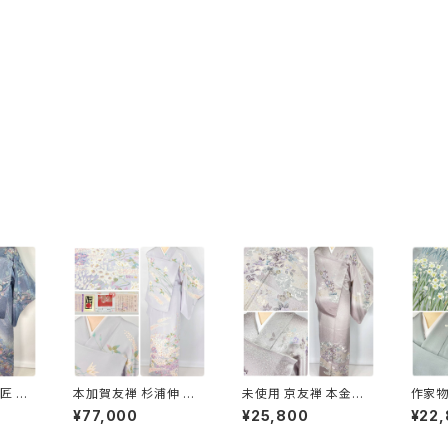
匠 ト
本加賀友禅 杉浦伸 証
未使用 京友禅 本金箔
作家物
 訪問着
紙付き 訪問着 花柄 正
唐花 訪問着 袷 正絹 紫
仙 訪
¥77,000
¥25,800
¥22
 紫 1
絹 紫 白 パステル 白菫
グレー 白 1165
鼠 青緑
色 1080