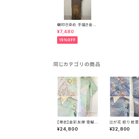
蝋叩き染め 手描き金彩
京風景 訪問着 正絹 葡
¥7,480
萄鼠 紫 360
15%OFF
同じカテゴリの商品
【単衣】金彩友禅 雪輪
辻が花 絞り 紋意
四季の花々 正絹 訪問
ールサイズ 金彩
¥24,800
¥32,800
着 黄緑 青緑 紫 1418
正絹 袷 青 ブルー
273