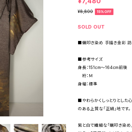
¥7,480
¥8,800
15%OFF
SOLD OUT
■蝋叩き染め 手描き金彩 訪
■参考サイズ
身長：151cm～164cm前後
裄：Ｍ
身幅：標準
■やわらかくしっとりとした
のある上質な「正絹」地です。
紫と白で繊細な「蝋叩き染め