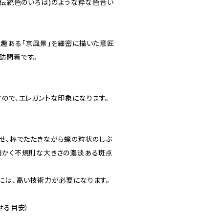
(伝統色のいろは)のような粋な色合い
で趣ある「京風景」を細密に描いた意匠
訪問着です。
ので、エレガントな印象になります。
ませ、棒でたたきながら蝋の粒状のしぶ
細かく不規則な大きさの濃淡ある斑点
には、高い技術力が必要になります。
せる目安）