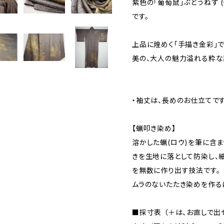
紫色の「葡萄鼠」ぶどうねず 
です。
上品に煌めく「手描き金彩」
美の、大人の魅力溢れる粋な
・袖丈は、長めのお仕立てです
【蝋叩き染め】
溶かした蝋(ロウ)を筆に含
きを生地に落として防染し、
を無数に作り出す技法です。
ムラのないたたき染めを作る
■採寸表 （＋は、お直しで出