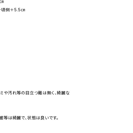
6㎝
身頃側＋5.5㎝
シミや汚れ等の目立つ難は無く、綺麗な
・裾等は綺麗で、状態は良いです。