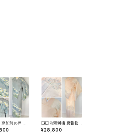
 京加賀友禅 水
【夏】汕頭刺繍 夏着物
問着 正絹 袷 浅葱
総刺繍 絽 訪問着 正絹
,800
¥28,800
 グレー 白 1157
オレンジ サーモンピン
ク 水色 1243