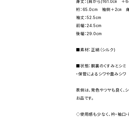
身丈：(肩から)161.0㎝ ＋
裄：65.0cm 袖側＋2㎝ 
袖丈：52.5cm
前幅：24.5cm
後幅：29.0cm
■素材：正絹（シルク)
■状態：胴裏のくすみとシミ
・保管によるシワや畳みシワ
表側は、発色やツヤも良く、
お品です。
◇使用感も少なく、衿・袖口