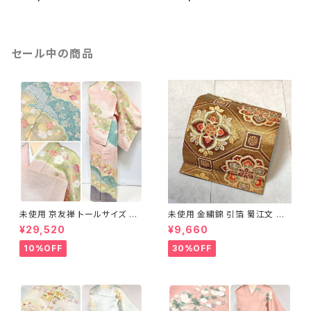
白菫色 1080
ンピンク 水色 1243
セール中の商品
未使用 京友禅 トールサイズ 染
未使用 金繍錦 引箔 蜀江文 唐
め分け 金彩 訪問着 袷 正絹 ピ
織 華紋 袋帯 正絹 金糸 ゴール
¥29,520
¥9,660
ンク 黄緑 紫 黄色 1438
ド 赤 紫 710
10%OFF
30%OFF