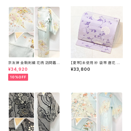
京友禅 金駒刺繍 花柄 訪問着
【夏帯】未使用 紗 袋帯 唐花 正
正絹 水色 黄緑 パステルカラー
絹 紫 白 淡藤色 729
¥34,920
¥33,800
アイスグリーン 1433
10%OFF