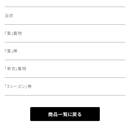
色無地
名古屋帯
浴衣
小紋
『夏』着物
留袖
『夏』帯
「単衣」着物
「3シーズン」帯
商品一覧に戻る