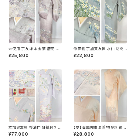
未使用 京友禅 本金箔 唐花 訪
作家物 京加賀友禅 水仙 訪問着
問着 袷 正絹 紫 グレー 白 1165
正絹 袷 浅葱鼠 青緑 グレー 白
¥25,800
¥22,800
1157
本加賀友禅 杉浦伸 証紙付き 訪
【夏】汕頭刺繍 夏着物 総刺繍
問着 花柄 正絹 紫 白 パステル
絽 訪問着 正絹 オレンジ サーモ
¥77,000
¥28,800