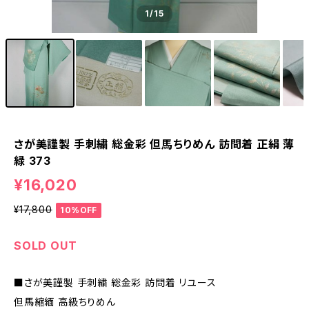
1
/15
さが美謹製 手刺繍 総金彩 但馬ちりめん 訪問着 正絹 薄
緑 373
¥16,020
¥17,800
10%OFF
SOLD OUT
■さが美謹製 手刺繍 総金彩 訪問着 リユース
但馬縮緬 高級ちりめん