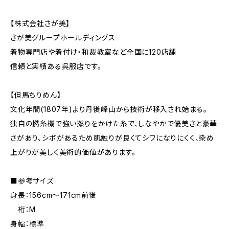
【株式会社さが美】
さが美グループホールディングス
着物専門店や着付け・和裁教室など全国に120店舗
信頼と実績ある呉服店です。
【但馬ちりめん】
文化年間(1807年)より丹後峰山から技術が移入され始まる。
独自の撚糸機で強い撚りをかけた糸で、しなやかで優美さと豪華
さがあり、シボがあるため肌触りが良くてシワになりにくく、染め
上がりが美しく美術的価値があります。
■参考サイズ
身長：156cm～171cm前後
裄：M
身幅：標準