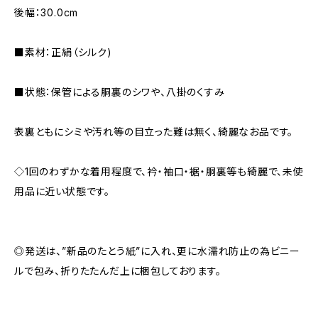
後幅：30.0cm
■素材：正絹（シルク)
■状態：保管による胴裏のシワや、八掛のくすみ
表裏ともにシミや汚れ等の目立った難は無く、綺麗なお品です。
◇1回のわずかな着用程度で、衿・袖口・裾・胴裏等も綺麗で、未使
用品に近い状態です。
◎発送は、”新品のたとう紙”に入れ、更に水濡れ防止の為ビニー
ルで包み、折りたたんだ上に梱包しております。