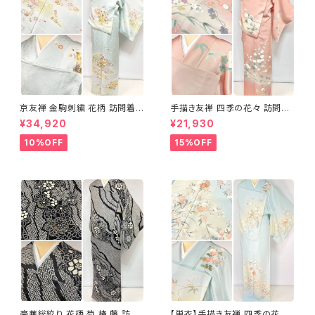
京友禅 金駒刺繍 花柄 訪問着
手描き友禅 四季の花々 訪問着
正絹 水色 黄緑 パステルカラー
袷 正絹 サーモンピンク クリー
¥34,920
¥21,930
アイスグリーン 1433
ム 白 桃花色 1434
10%OFF
15%OFF
豪華総絞り 花柄 菊 椿 藤 訪問
【単衣】手描き友禅 四季の花々