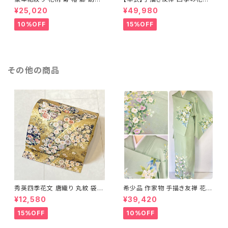
着 鹿の子絞り ラメ 正絹 黒 白
正絹 訪問着 水色 黄緑 白 パス
¥25,020
¥49,980
グレー 1435
テルカラー 1431
10%OFF
15%OFF
その他の商品
秀英四季花文 唐織り 丸紋 袋帯
希少品 作家物 手描き友禅 花鳥
正絹 金糸 ゴールド 紺 ピンク 7
文 椿 沈丁花 訪問着 正絹 袷 黄
¥12,580
¥39,420
05
緑 青 白 1418
15%OFF
10%OFF