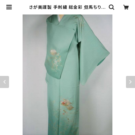
さが美謹製 手刺繍 総金彩 但馬ちりめ
ん 訪問着 正絹 薄緑 373 | kimono
Re:和 [online store] キモノリワ
着物 帯