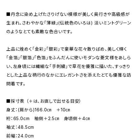
■丹念に染め上げたさりげない模様が美しく奥行きや高級感が
生まれ、さわやかな「薄緑」(伝統色のいろは) 淡いミントグリーン
のようなとても素敵な色合いです。
上品に煌めく「金彩」「銀彩」で豪華な花々散りばめ、美しく輝く
「金箔」「銀箔」「色箔」をふんだんに使いモダンな菱文様をあしら
い、左身頃には繊細な「手刺繍」で草花を優雅に描いた、すっきり
とした上品な柄行のなかにエレガントさを添えたとても優雅な訪
問着です。
■採寸表 （＋は、お直しで出せる目安）
身丈：(肩から)166.0㎝ ＋10㎝
裄：65.0cm 袖側＋2.5㎝ 身頃側＋4㎝
袖丈：48.5cm
前幅：24.0cm