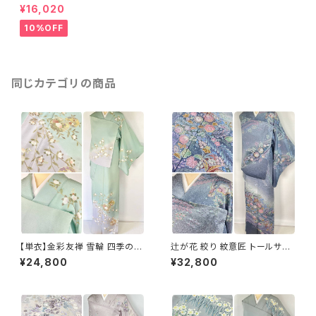
ちりめん 訪問着 正絹 薄緑 37
¥16,020
3
10%OFF
同じカテゴリの商品
【単衣】金彩友禅 雪輪 四季の
辻が花 絞り 紋意匠 トールサイ
花々 正絹 訪問着 黄緑 青緑 紫
ズ 金彩 訪問着 正絹 袷 青 ブル
¥24,800
¥32,800
1418
ー 紫 1273