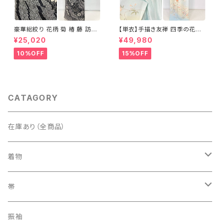
豪華総絞り 花柄 菊 椿 藤 訪問
【単衣】手描き友禅 四季の花々
着 鹿の子絞り ラメ 正絹 黒 白
正絹 訪問着 水色 黄緑 白 パス
¥25,020
¥49,980
グレー 1435
テルカラー 1431
10%OFF
15%OFF
CATAGORY
在庫あり（全商品）
着物
訪問着・付下げ
帯
紬
袋帯
振袖