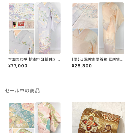
本加賀友禅 杉浦伸 証紙付き 訪
【夏】汕頭刺繍 夏着物 総刺繍
問着 花柄 正絹 紫 白 パステル
絽 訪問着 正絹 オレンジ サーモ
¥77,000
¥28,800
白菫色 1080
ンピンク 水色 1243
セール中の商品