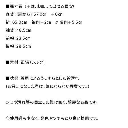
■採寸表 （＋は、お直しで出せる目安）
身丈：(肩から)157.0㎝ ＋6㎝
裄：65.0cm 袖側＋2㎝ 身頃側＋5.5㎝
袖丈：48.5cm
前幅：23.5cm
後幅：28.5cm
■素材：正絹（シルク)
■状態：着用によるうっすらとした衿汚れ
(お召しになった際は、気にならない程度です。)
シミや汚れ等の目立った難は無く、綺麗なお品です。
◇使用感も少なく、発色やツヤもあり良い状態です。