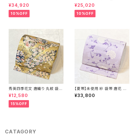
正絹 水色 黄緑 パステルカラー
着 鹿の子絞り ラメ 正絹 黒 白
¥34,920
¥25,020
アイスグリーン 1433
グレー 1435
10%OFF
10%OFF
秀英四季花文 唐織り 丸紋 袋帯
【夏帯】未使用 紗 袋帯 唐花 正
正絹 金糸 ゴールド 紺 ピンク 7
絹 紫 白 淡藤色 729
¥12,580
¥33,800
05
15%OFF
CATAGORY