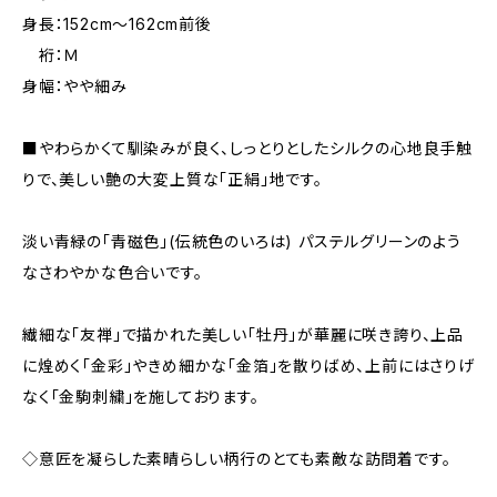
身長：152cm～162cm前後
裄：Ｍ
身幅：やや細み
■やわらかくて馴染みが良く、しっとりとしたシルクの心地良手触
りで、美しい艶の大変上質な「正絹」地です。
淡い青緑の「青磁色」(伝統色のいろは) パステルグリーンのよう
なさわやかな色合いです。
繊細な「友禅」で描かれた美しい「牡丹」が華麗に咲き誇り、上品
に煌めく「金彩」やきめ細かな「金箔」を散りばめ、上前にはさりげ
なく「金駒刺繍」を施しております。
◇意匠を凝らした素晴らしい柄行のとても素敵な訪問着です。