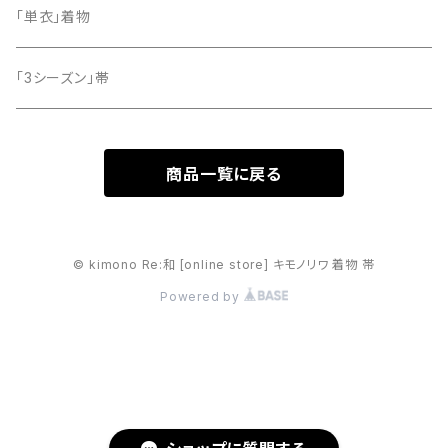
「単衣」着物
「3シーズン」帯
商品一覧に戻る
© kimono Re:和 [online store] キモノリワ 着物 帯
Powered by