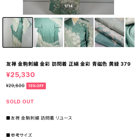
1
/14
友禅 金駒刺繍 金彩 訪問着 正絹 金彩 青磁色 黄緑 379
¥25,330
¥29,800
15%OFF
SOLD OUT
■友禅 金駒刺繍 訪問着 リユース
■参考サイズ