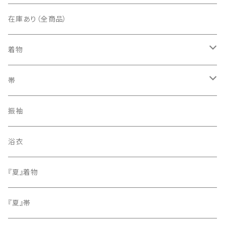
在庫あり（全商品）
着物
訪問着・付下げ
帯
紬
袋帯
振袖
色無地
名古屋帯
浴衣
小紋
『夏』着物
留袖
『夏』帯