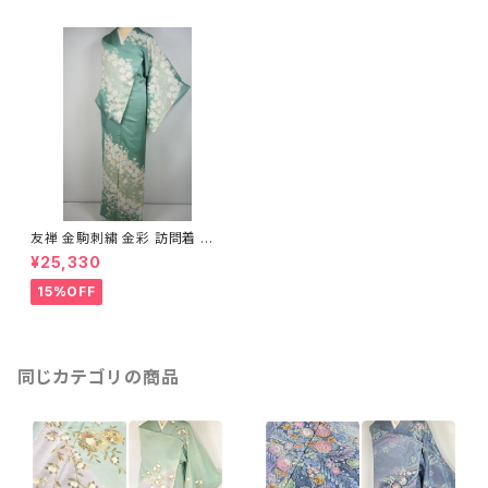
友禅 金駒刺繍 金彩 訪問着 正
絹 金彩 青磁色 黄緑 379
¥25,330
15%OFF
同じカテゴリの商品