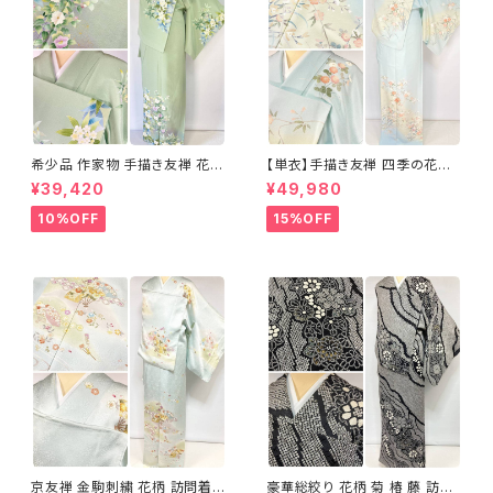
希少品 作家物 手描き友禅 花鳥
【単衣】手描き友禅 四季の花々
文 椿 沈丁花 訪問着 正絹 袷 黄
正絹 訪問着 水色 黄緑 白 パス
¥39,420
¥49,980
緑 青 白 1418
テルカラー 1431
10%OFF
15%OFF
京友禅 金駒刺繍 花柄 訪問着
豪華総絞り 花柄 菊 椿 藤 訪問