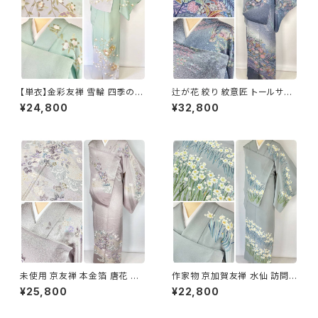
【単衣】金彩友禅 雪輪 四季の
辻が花 絞り 紋意匠 トールサイ
花々 正絹 訪問着 黄緑 青緑 紫
ズ 金彩 訪問着 正絹 袷 青 ブル
¥24,800
¥32,800
1418
ー 紫 1273
未使用 京友禅 本金箔 唐花 訪
作家物 京加賀友禅 水仙 訪問着
問着 袷 正絹 紫 グレー 白 1165
正絹 袷 浅葱鼠 青緑 グレー 白
¥25,800
¥22,800
1157