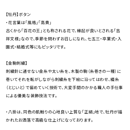
【牡丹】ボタン
・花言葉は「風格」「高貴」
古くから「百花の王」とも称される花で、縁起が良いとされる「吉
祥文様」なので、季節を問わずお召しになれ、七五三・卒業式・入
園式・結婚式等にもピッタリです。
【金駒刺繍】
刺繍針に通せない金糸や太い糸を、木製の駒（糸巻きの一種）に
巻いてそれを転がしながら刺繍糸を下絵に沿ってはわせ、綴糸
（とじいと）で留めていく技術で、大変手間のかかる職人の手仕事
による優美な装飾技法です。
・八掛は、同色の肌触りの心地良い上質な「正絹」地で、牡丹が描
かれたお洒落で高級な仕上げになっております。