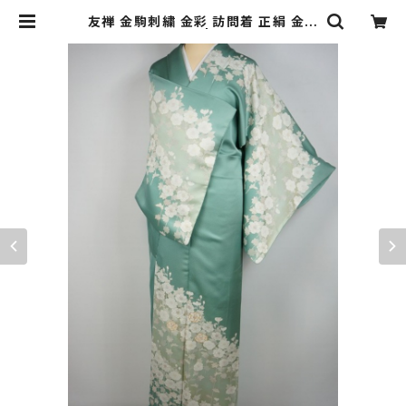
友禅 金駒刺繍 金彩 訪問着 正絹 金彩
青磁色 黄緑 379 | kimono Re:和
[online store] キモノリワ 着物 帯