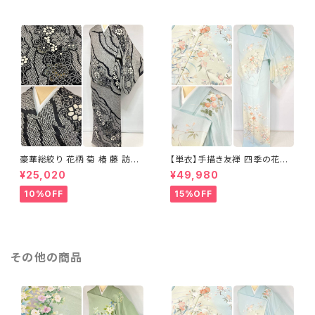
豪華総絞り 花柄 菊 椿 藤 訪問
【単衣】手描き友禅 四季の花々
着 鹿の子絞り ラメ 正絹 黒 白
正絹 訪問着 水色 黄緑 白 パス
¥25,020
¥49,980
グレー 1435
テルカラー 1431
10%OFF
15%OFF
その他の商品