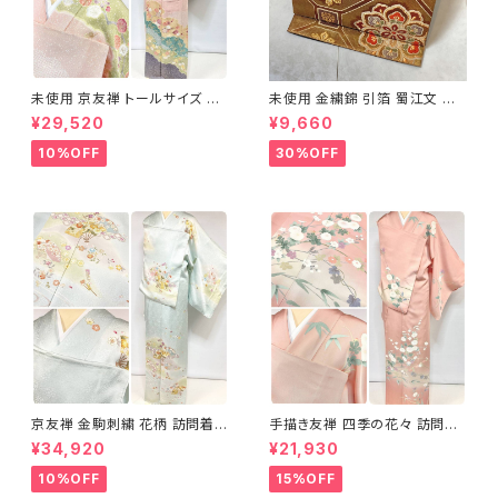
未使用 京友禅 トールサイズ 染
未使用 金繍錦 引箔 蜀江文 唐
め分け 金彩 訪問着 袷 正絹 ピ
織 華紋 袋帯 正絹 金糸 ゴール
¥29,520
¥9,660
ンク 黄緑 紫 黄色 1438
ド 赤 紫 710
10%OFF
30%OFF
京友禅 金駒刺繍 花柄 訪問着
手描き友禅 四季の花々 訪問着
正絹 水色 黄緑 パステルカラー
袷 正絹 サーモンピンク クリー
¥34,920
¥21,930
アイスグリーン 1433
ム 白 桃花色 1434
10%OFF
15%OFF