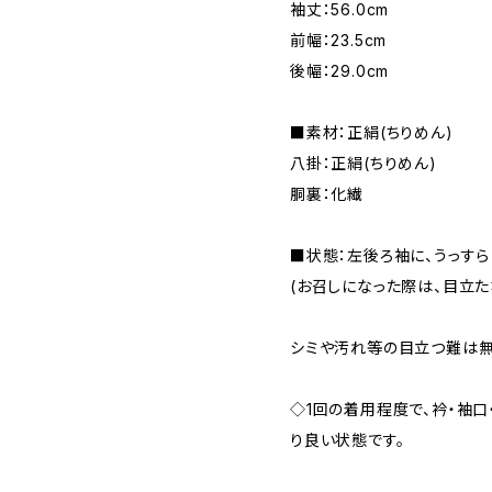
袖丈：56.0cm
前幅：23.5cm
後幅：29.0cm
■素材：正絹(ちりめん)
八掛：正絹(ちりめん)
胴裏：化繊
■状態：左後ろ袖に、うっすら
(お召しになった際は、目立た
シミや汚れ等の目立つ難は無
◇1回の着用程度で、衿・袖口
り良い状態です。