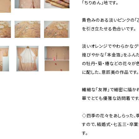
「ちりめん」地です。
黄色みのある淡いピンクの「乙
を引き立たせる色合いです。
淡いオレンジでやわらかなグ
煌びやかな「本金箔」をふん
の牡丹・菊・椿などの花々が
に配した、意匠美の作品です
繊細な「友禅」で細密に描か
華でとても優雅な訪問着です
◇四季の花々をあしらった、
すので、結婚式・七五三・卒
す。