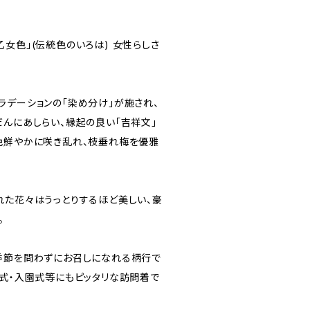
女色」(伝統色のいろは) 女性らしさ
ラデーションの「染め分け」が施され、
だんにあしらい、縁起の良い「吉祥文」
色鮮やかに咲き乱れ、枝垂れ梅を優雅
。
れた花々はうっとりするほど美しい、豪
。
季節を問わずにお召しになれる柄行で
業式・入園式等にもピッタリな訪問着で