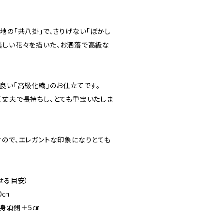
地の「共八掛」で、さりげない「ぼかし
美しい花々を描いた、お洒落で高級な
良い「高級化繊」のお仕立てです。
く丈夫で長持ちし、とても重宝いたしま
すので、エレガントな印象になりとても
せる目安）
0㎝
㎝ 身頃側＋5㎝