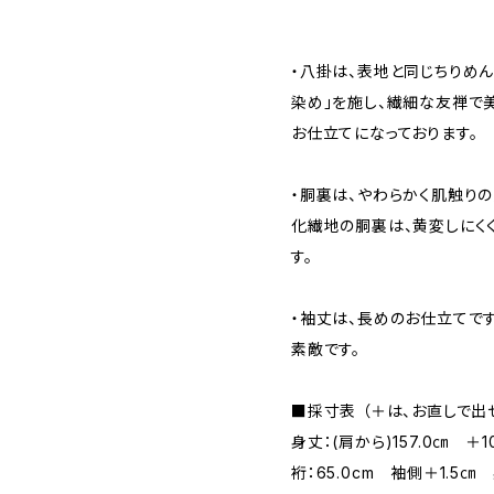
・八掛は、表地と同じちりめん
染め」を施し、繊細な友禅で
お仕立てになっております。
・胴裏は、やわらかく肌触りの
化繊地の胴裏は、黄変しにく
す。
・袖丈は、長めのお仕立てで
素敵です。
■採寸表 （＋は、お直しで出
身丈：(肩から)157.0㎝ ＋1
裄：65.0cm 袖側＋1.5