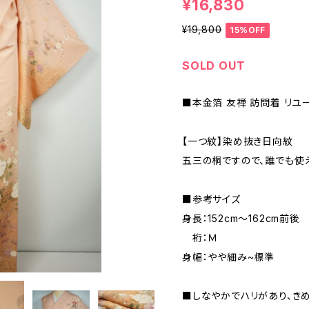
¥16,830
¥19,800
15%OFF
SOLD OUT
■本金箔 友禅 訪問着 リユ
【一つ紋】染め抜き日向紋
五三の桐ですので、誰でも使え
■参考サイズ
身長：152cm～162cm前後
裄：Ｍ
身幅：やや細み~標準
■しなやかでハリがあり、き