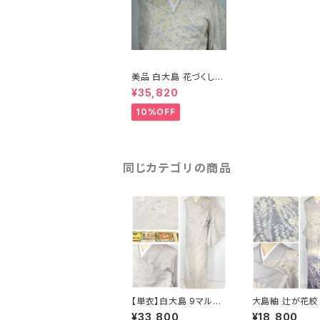
美品 白大島 花づくし
本場大島紬 白 紫 パス
¥35,820
テルカラー 382
10%OFF
同じカテゴリの商品
【単衣】白大島 9マルキ
大島紬 辻が花絞
本場大島紬 証紙付き
目染め 訪問着 
¥33,800
¥18,800