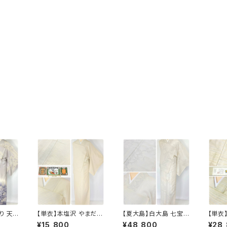
り 天
【単衣】本塩沢 やまだ織
【夏大島】白大島 七宝
【単衣
本場大
証紙付き 横縞 小紋 正
大島紬 紗紬 正絹 小紋
横縞 
¥15,800
¥48,800
¥28