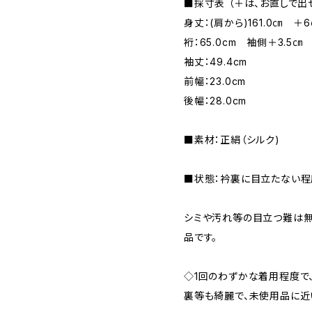
■採寸表 （＋は、お直しで出
身丈：(肩から)161.0㎝ ＋
裄：65.0cm 袖側＋3.5
袖丈：49.4cm
前幅：23.0cm
後幅：28.0cm
■素材：正絹（シルク)
■状態：衿裏に目立たない程
シミや汚れ等の目立つ難は無
品です。
◇1回のわずかな着用程度で、
裏等も綺麗で、未使用品に近