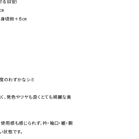
せる目安）
6㎝
㎝ 身頃側＋6㎝
度のわずかなシミ
く、発色やツヤも良くとても綺麗な美
使用感も感じられず、衿・袖口・裾・胴
い状態です。