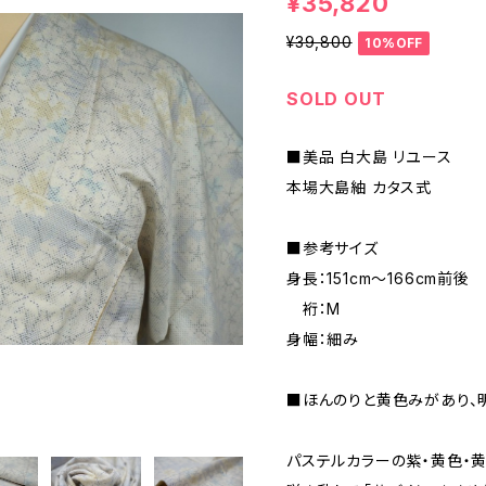
¥35,820
¥39,800
10%OFF
SOLD OUT
■美品 白大島 リユース
本場大島紬 カタス式
■参考サイズ
身長：151cm～166cm前後
裄：M
身幅：細み
■ほんのりと黄色みがあり、明
パステルカラーの紫・黄色・