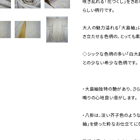
咲き乱れる「花づくし」をき
らしい柄行です。
大人の魅力溢れる「大島紬」
き立たせる色柄の、とっても
◇シックな色柄の多い「白大
との少ない希少な色柄です。
・大島紬独特の艶があり、さら
鳴りの心地良い音がします。
・八掛は、淡い芥子色のよう
紬」を使った粋なお仕立てにな