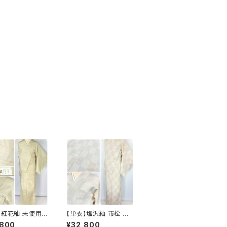
】紅花紬 未使用
【単衣】塩沢紬 市松 小
小紋 正絹 黄緑 青
紋 正絹 白 アイボリー 1
,800
¥32,800