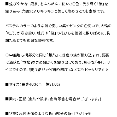
■煌びやかな「銀糸」をふんだんに使い、虹色に光り輝く「箔」を
織り込み、角度によりキラキラと美しく煌めきとても素敵です。
パステルカラーのような淡く優しい紫やピンクの色使いで、大輪の
「牡丹」が咲き誇り、牡丹や「桜」の花びらを優雅に散りばめた、絢
爛たるとても素敵な袋帯です。
◇中無地も柄部分と同じ「銀糸」に虹色の箔が織り込まれ、胴裏
は洒落た「市松」をきめ細かくを織り出しており、希少な「長尺」サ
イズですので、『変り結び』や『飾り結び』などにもピッタリです♪
■サイズ：長さ463cm 幅31.0㎝
■素材：正絹（金糸や銀糸、金箔等含む場合がございます。)
■状態：添付画像のような折山部分の糸引きが2ヶ所