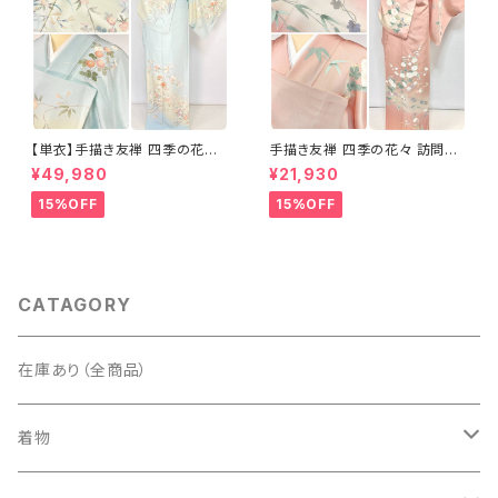
【単衣】手描き友禅 四季の花々
手描き友禅 四季の花々 訪問着
正絹 訪問着 水色 黄緑 白 パス
袷 正絹 サーモンピンク クリー
¥49,980
¥21,930
テルカラー 1431
ム 白 桃花色 1434
15%OFF
15%OFF
CATAGORY
在庫あり（全商品）
着物