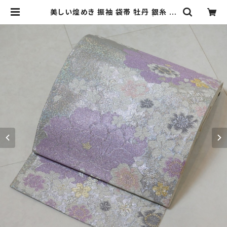
美しい煌めき 振袖 袋帯 牡丹 銀糸 牡
丹 白 紫 パステルカラー 195 | kimo
no Re:和 [online store] キモノリ
ワ 着物 帯