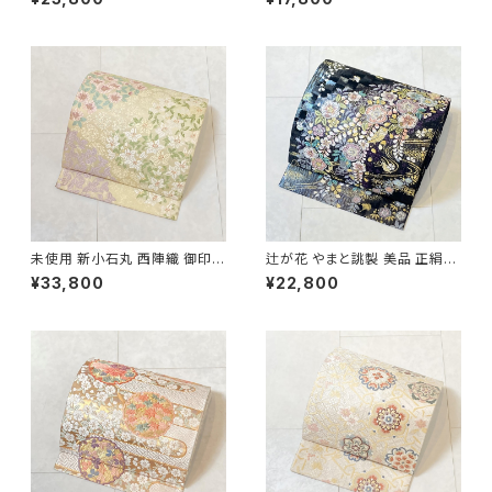
722
未使用 新小石丸 西陣織 御印華
辻が花 やまと誂製 美品 正絹
唐織 花柄 袋帯 正絹 金糸 白 ク
金糸 袋帯 黒 紺 紫 パステルカ
¥33,800
¥22,800
リーム ピンク 紫 576
ラー 702