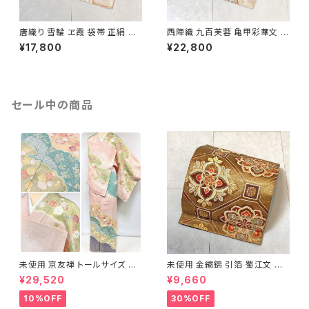
唐織り 雪輪 ヱ霞 袋帯 正絹 金
西陣織 九百芙蓉 亀甲彩華文 唐
糸 白 ピンク 水色 紫 パステルカ
織り 袋帯 正絹 金糸 クリーム色
¥17,800
¥22,800
ラー 531
白 667
セール中の商品
未使用 京友禅 トールサイズ 染
未使用 金繍錦 引箔 蜀江文 唐
め分け 金彩 訪問着 袷 正絹 ピ
織 華紋 袋帯 正絹 金糸 ゴール
¥29,520
¥9,660
ンク 黄緑 紫 黄色 1438
ド 赤 紫 710
10%OFF
30%OFF