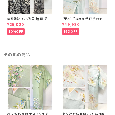
豪華総絞り 花柄 菊 椿 藤 訪問
【単衣】手描き友禅 四季の花々
着 鹿の子絞り ラメ 正絹 黒 白
正絹 訪問着 水色 黄緑 白 パス
¥25,020
¥49,980
グレー 1435
テルカラー 1431
10%OFF
15%OFF
その他の商品
希少品 作家物 手描き友禅 花鳥
京友禅 金駒刺繍 花柄 訪問着