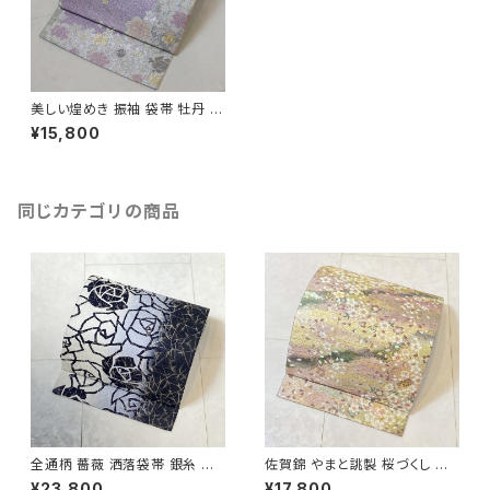
美しい煌めき 振袖 袋帯 牡丹 銀
糸 牡丹 白 紫 パステルカラー 1
¥15,800
95
同じカテゴリの商品
全通柄 薔薇 洒落袋帯 銀糸 長
佐賀錦 やまと誂製 桜づくし 袋
尺 正絹 白 黒 青紫 659
帯 正絹 金銀糸 ラメ ピンク 白
¥23,800
¥17,800