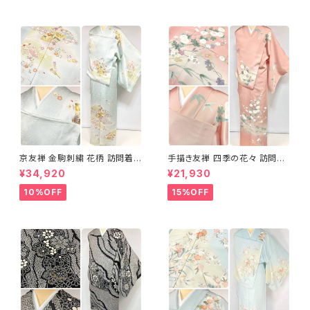
京友禅 金駒刺繍 花柄 訪問着
手描き友禅 四季の花々 訪問着
正絹 水色 黄緑 パステルカラー
袷 正絹 サーモンピンク クリー
¥34,920
¥21,930
アイスグリーン 1433
ム 白 桃花色 1434
10%OFF
15%OFF