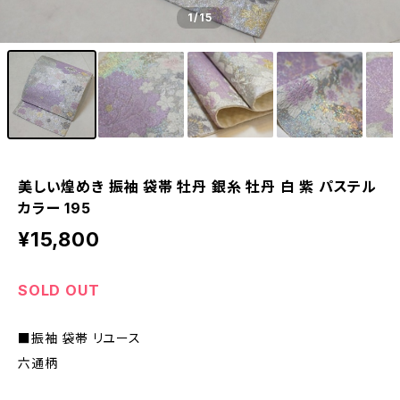
1
/15
美しい煌めき 振袖 袋帯 牡丹 銀糸 牡丹 白 紫 パステル
カラー 195
¥15,800
SOLD OUT
■振袖 袋帯 リユース
六通柄