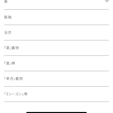
訪問着・付下げ
帯
紬
袋帯
振袖
色無地
名古屋帯
浴衣
小紋
『夏』着物
留袖
『夏』帯
「単衣」着物
「3シーズン」帯