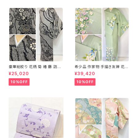
豪華総絞り 花柄 菊 椿 藤 訪問
希少品 作家物 手描き友禅 花鳥
着 鹿の子絞り ラメ 正絹 黒 白
文 椿 沈丁花 訪問着 正絹 袷 黄
¥25,020
¥39,420
グレー 1435
緑 青 白 1418
10%OFF
10%OFF