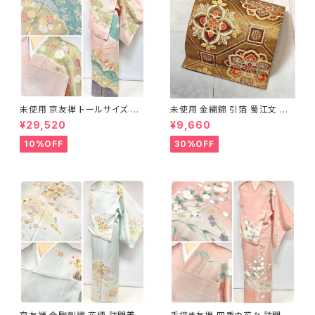
未使用 京友禅 トールサイズ 染
未使用 金繍錦 引箔 蜀江文 唐
め分け 金彩 訪問着 袷 正絹 ピ
織 華紋 袋帯 正絹 金糸 ゴール
¥29,520
¥9,660
ンク 黄緑 紫 黄色 1438
ド 赤 紫 710
10%OFF
30%OFF