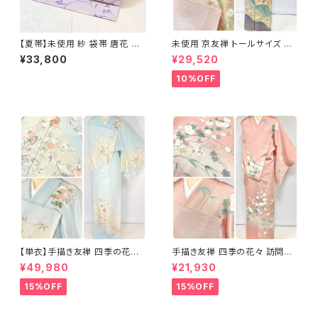
【夏帯】未使用 紗 袋帯 唐花 正
未使用 京友禅 トールサイズ 染
絹 紫 白 淡藤色 729
め分け 金彩 訪問着 袷 正絹 ピ
¥33,800
¥29,520
ンク 黄緑 紫 黄色 1438
10%OFF
【単衣】手描き友禅 四季の花々
手描き友禅 四季の花々 訪問着
正絹 訪問着 水色 黄緑 白 パス
袷 正絹 サーモンピンク クリー
¥49,980
¥21,930
テルカラー 1431
ム 白 桃花色 1434
15%OFF
15%OFF