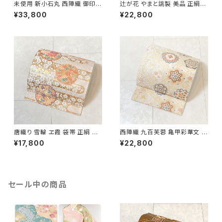
未使用 新小石丸 西陣織 御印華
辻が花 やまと誂製 美品 正絹
唐織 花柄 袋帯 正絹 金糸 白 ク
金糸 袋帯 黒 紺 紫 パステルカ
¥33,800
¥22,800
リーム ピンク 紫 576
ラー 702
唐織り 雪輪 ヱ霞 袋帯 正絹 金
西陣織 九百芙蓉 亀甲彩華文 唐
糸 白 ピンク 水色 紫 パステルカ
織り 袋帯 正絹 金糸 クリーム色
¥17,800
¥22,800
ラー 531
白 667
セール中の商品