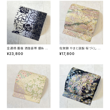
全通柄 薔薇 洒落袋帯 銀糸 長
佐賀錦 やまと誂製 桜づくし 袋
尺 正絹 白 黒 青紫 659
帯 正絹 金銀糸 ラメ ピンク 白
¥23,800
¥17,800
722