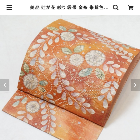
美品 辻が花 絞り 袋帯 金糸 朱鷺色 ピ
ンク オレンジ 199 | kimono Re:和
[online store] キモノリワ 着物 帯