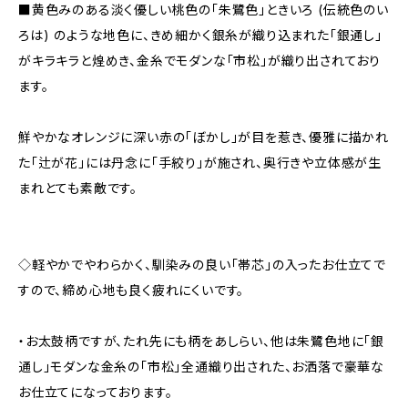
■黄色みのある淡く優しい桃色の「朱鷺色」ときいろ (伝統色のい
ろは) のような地色に、きめ細かく銀糸が織り込まれた「銀通し」
がキラキラと煌めき、金糸でモダンな「市松」が織り出されており
ます。
鮮やかなオレンジに深い赤の「ぼかし」が目を惹き、優雅に描かれ
た「辻が花」には丹念に「手絞り」が施され、奥行きや立体感が生
まれとても素敵です。
◇軽やかでやわらかく、馴染みの良い「帯芯」の入ったお仕立てで
すので、締め心地も良く疲れにくいです。
・お太鼓柄ですが、たれ先にも柄をあしらい、他は朱鷺色地に「銀
通し」モダンな金糸の「市松」全通織り出された、お洒落で豪華な
お仕立てになっております。