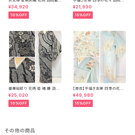
京友禅 金駒刺繍 花柄 訪問着
手描き友禅 四季の花々 訪問着
正絹 水色 黄緑 パステルカラー
袷 正絹 サーモンピンク クリー
¥34,920
¥21,930
アイスグリーン 1433
ム 白 桃花色 1434
10%OFF
15%OFF
豪華総絞り 花柄 菊 椿 藤 訪問
【単衣】手描き友禅 四季の花々
着 鹿の子絞り ラメ 正絹 黒 白
正絹 訪問着 水色 黄緑 白 パス
¥25,020
¥49,980
グレー 1435
テルカラー 1431
10%OFF
15%OFF
その他の商品