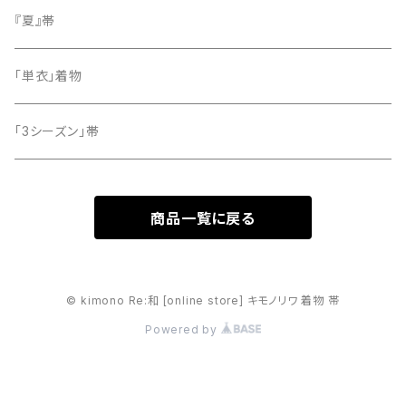
留袖
『夏』帯
「単衣」着物
「3シーズン」帯
商品一覧に戻る
© kimono Re:和 [online store] キモノリワ 着物 帯
Powered by