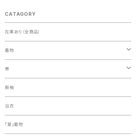
CATAGORY
在庫あり（全商品）
着物
訪問着・付下げ
帯
紬
袋帯
振袖
色無地
名古屋帯
浴衣
小紋
『夏』着物