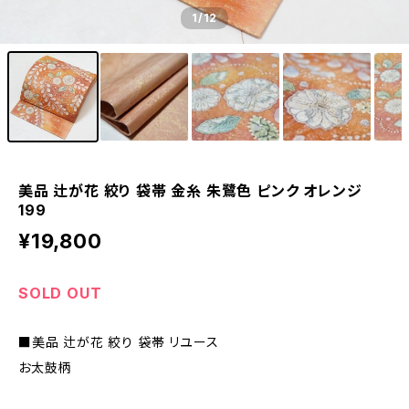
1
/12
美品 辻が花 絞り 袋帯 金糸 朱鷺色 ピンク オレンジ
199
¥19,800
SOLD OUT
■美品 辻が花 絞り 袋帯 リユース
お太鼓柄