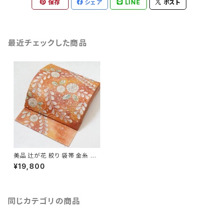
保存
シェア
LINE
ポスト
最近チェックした商品
美品 辻が花 絞り 袋帯 金糸 朱
鷺色 ピンク オレンジ 199
¥19,800
同じカテゴリの商品