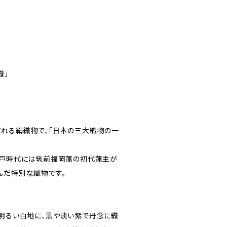
織」
れる絹織物で、「日本の三大織物の一
江戸時代には筑前福岡藩の初代藩主が
んだ特別な織物です。
明るい白地に、黒や淡い紫で丹念に織