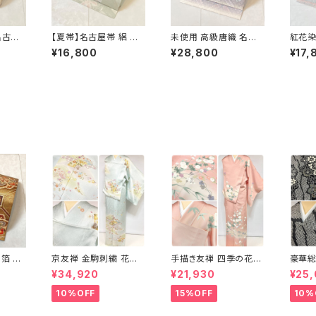
名古屋
【夏帯】名古屋帯 絽 花
未使用 高級唐織 名古
紅花染
ピンク
柄 丸紋 絹 銀糸 黄緑
屋帯 花菱 正絹 白 紫
沢織 
¥16,800
¥28,800
¥17,
水色 ピンク パステル 5
パステルカラー 藤色 7
ンク 青
42
04
箔 蜀
京友禅 金駒刺繍 花柄
手描き友禅 四季の花々
豪華総
袋帯 正
訪問着 正絹 水色 黄緑
訪問着 袷 正絹 サーモ
藤 訪
¥34,920
¥21,930
¥25
 赤 紫
パステルカラー アイス
ンピンク クリーム 白 桃
ラメ 
グリーン 1433
花色 1434
1435
10%OFF
15%OFF
10%