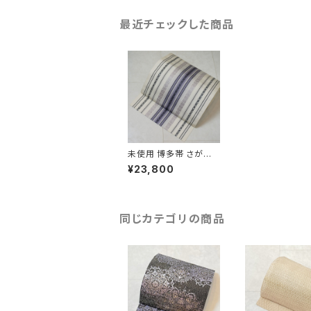
最近チェックした商品
未使用 博多帯 さが美
謹製 名古屋帯 正絹 献
¥23,800
上 博多織 白 紫 207
同じカテゴリの商品