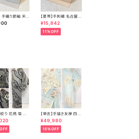
 手織り節紬 米
【夏帯】手刺繍 名古屋帯
名古屋帯 正絹 ピ
絽 夏椿 絹 銀箔 白 クリ
800
¥15,842
 水色 629
ーム ピンク 638
11%OFF
絞り 花柄 菊 椿
【単衣】手描き友禅 四季
問着 鹿の子絞り
の花々 正絹 訪問着 水
,020
¥49,980
正絹 黒 白 グレー
色 黄緑 白 パステルカラ
ー 1431
OFF
15%OFF