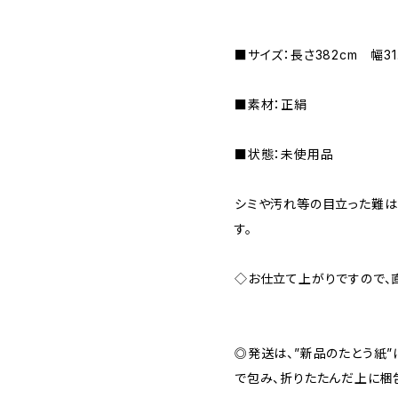
■サイズ：長さ382cm 幅31
■素材：正絹
■状態：未使用品
シミや汚れ等の目立った難は
す。
◇お仕立て上がりですので、
◎発送は、”新品のたとう紙
で包み、折りたたんだ上に梱