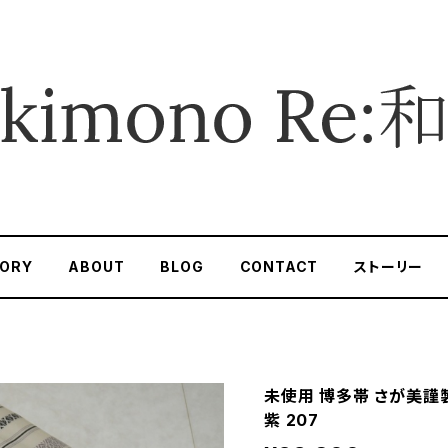
ORY
ABOUT
BLOG
CONTACT
ストーリー
未使用 博多帯 さが美謹製
紫 207