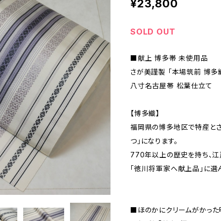
¥23,800
SOLD OUT
■献上 博多帯 未使用品
さが美謹製 「本場筑前 博多
八寸名古屋帯 松葉仕立て
【博多織】
福岡県の博多地区で特産とさ
つ」になります。
770年以上の歴史を持ち、
「徳川将軍家へ献上品」に選
■ほのかにクリームがかった