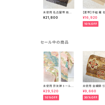
未使用 名古屋帯 両面
【夏帯】手組 羅 
全通 染め帯 銀通し 金
帯 絹 生成り色 
¥21,800
¥16,920
彩 華文 宝相華 正絹 黒
黄緑 639
青紫 赤紫 685
10%OFF
セール中の商品
未使用 京友禅 トールサ
未使用 金繍錦 引
イズ 染め分け 金彩 訪
江文 唐織 華紋 
¥29,520
¥9,660
問着 袷 正絹 ピンク 黄
絹 金糸 ゴールド
緑 紫 黄色 1438
710
10%OFF
30%OFF