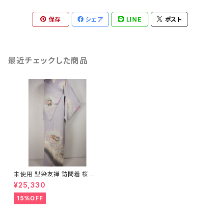
保存
シェア
LINE
ポスト
最近チェックした商品
未使用 型染友禅 訪問着 桜 鶴
扇 正絹 金銀箔 白菫色 紫 430
¥25,330
15%OFF