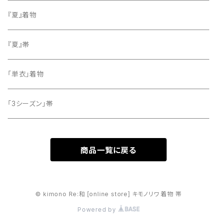
小紋
『夏』着物
留袖
『夏』帯
「単衣」着物
「3シーズン」帯
商品一覧に戻る
© kimono Re:和 [online store] キモノリワ 着物 帯
Powered by