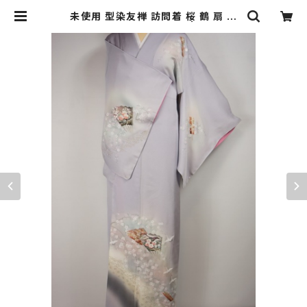
未使用 型染友禅 訪問着 桜 鶴 扇 正
絹 金銀箔 白菫色 紫 430 | kimono
Re:和 [online store] キモノリワ
着物 帯