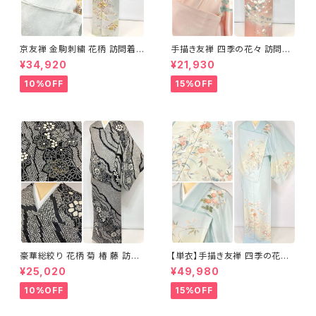
京友禅 金駒刺繍 花柄 訪問着
手描き友禅 四季の花々 訪問着
正絹 水色 黄緑 パステルカラー
袷 正絹 サーモンピンク クリー
¥34,920
¥21,930
アイスグリーン 1433
ム 白 桃花色 1434
10%OFF
15%OFF
豪華総絞り 花柄 菊 椿 藤 訪問
【単衣】手描き友禅 四季の花々
着 鹿の子絞り ラメ 正絹 黒 白
正絹 訪問着 水色 黄緑 白 パス
¥25,020
¥49,980
グレー 1435
テルカラー 1431
10%OFF
15%OFF