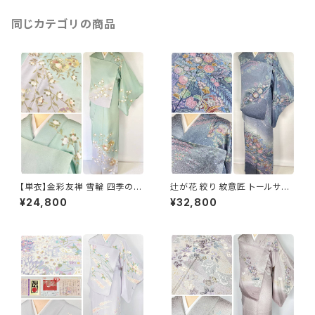
同じカテゴリの商品
【単衣】金彩友禅 雪輪 四季の
辻が花 絞り 紋意匠 トールサイ
花々 正絹 訪問着 黄緑 青緑 紫
ズ 金彩 訪問着 正絹 袷 青 ブル
¥24,800
¥32,800
1418
ー 紫 1273