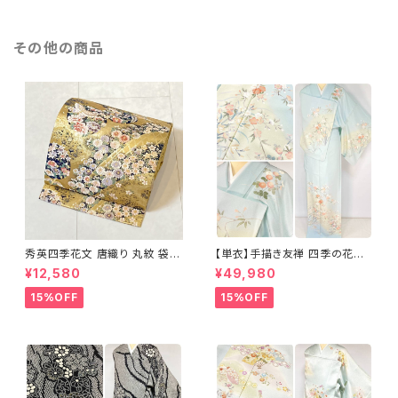
その他の商品
秀英四季花文 唐織り 丸紋 袋帯
【単衣】手描き友禅 四季の花々
正絹 金糸 ゴールド 紺 ピンク 7
正絹 訪問着 水色 黄緑 白 パス
¥12,580
¥49,980
05
テルカラー 1431
15%OFF
15%OFF