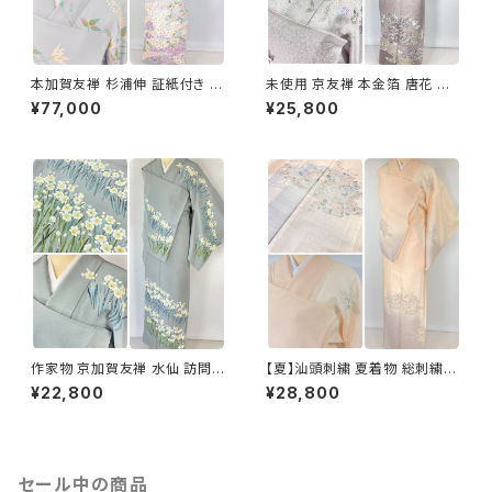
本加賀友禅 杉浦伸 証紙付き 訪
未使用 京友禅 本金箔 唐花 訪
問着 花柄 正絹 紫 白 パステル
問着 袷 正絹 紫 グレー 白 1165
¥77,000
¥25,800
白菫色 1080
作家物 京加賀友禅 水仙 訪問着
【夏】汕頭刺繍 夏着物 総刺繍
正絹 袷 浅葱鼠 青緑 グレー 白
絽 訪問着 正絹 オレンジ サーモ
¥22,800
¥28,800
1157
ンピンク 水色 1243
セール中の商品