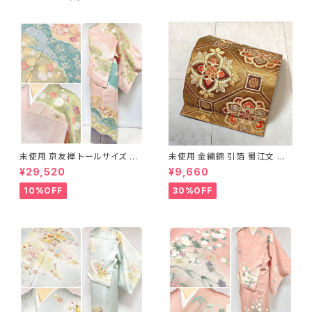
未使用 京友禅 トールサイズ 染
未使用 金繍錦 引箔 蜀江文 唐
め分け 金彩 訪問着 袷 正絹 ピ
織 華紋 袋帯 正絹 金糸 ゴール
¥29,520
¥9,660
ンク 黄緑 紫 黄色 1438
ド 赤 紫 710
10%OFF
30%OFF