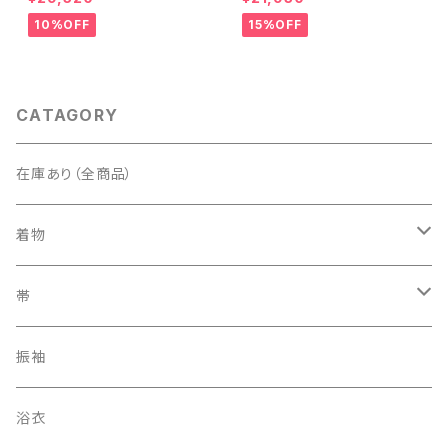
ンク 黄緑 紫 黄色 1438
ム 白 桃花色 1434
10%OFF
15%OFF
CATAGORY
在庫あり（全商品）
着物
訪問着・付下げ
帯
紬
袋帯
振袖
色無地
名古屋帯
浴衣