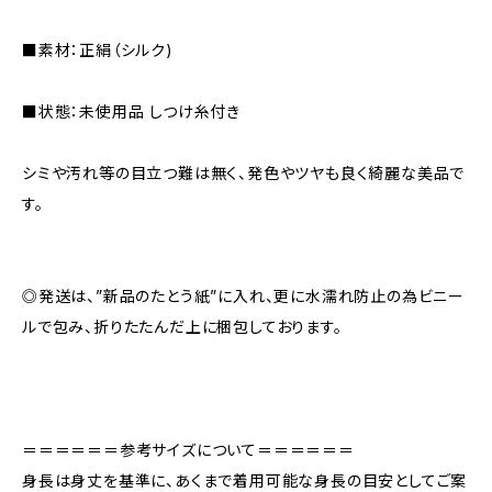
■素材：正絹（シルク)
■状態：未使用品 しつけ糸付き
シミや汚れ等の目立つ難は無く、発色やツヤも良く綺麗な美品で
す。
◎発送は、”新品のたとう紙”に入れ、更に水濡れ防止の為ビニー
ルで包み、折りたたんだ上に梱包しております。
＝＝＝＝＝＝参考サイズについて＝＝＝＝＝＝
身長は身丈を基準に、あくまで着用可能な身長の目安としてご案