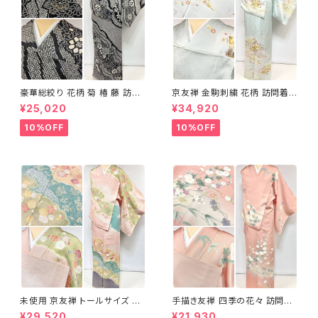
豪華総絞り 花柄 菊 椿 藤 訪問
京友禅 金駒刺繍 花柄 訪問着
着 鹿の子絞り ラメ 正絹 黒 白
正絹 水色 黄緑 パステルカラー
¥25,020
¥34,920
グレー 1435
アイスグリーン 1433
10%OFF
10%OFF
未使用 京友禅 トールサイズ 染
手描き友禅 四季の花々 訪問着
め分け 金彩 訪問着 袷 正絹 ピ
袷 正絹 サーモンピンク クリー
¥29,520
¥21,930