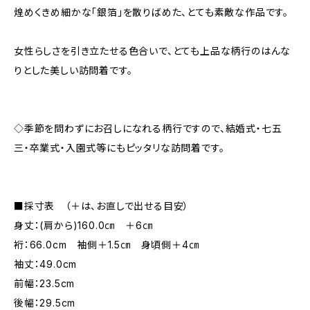
煌めくきめ細かな「銀箔」を散りばめた、とても素敵な作品です。
女性らしさを引き立たせる色合いで、とても上品な柄行のはんな
りとした美しい訪問着です。
◇季節を問わずにお召しになれる柄行ですので、結婚式・七五
三・卒業式・入園式等にもピッタリな訪問着です。
■採寸表 （＋は、お直しで出せる目安）
身丈：(肩から)160.0㎝ ＋6㎝
裄：66.0cm 袖側＋1.5㎝ 身頃側＋4㎝
袖丈：49.0cm
前幅：23.5cm
後幅：29.5cm