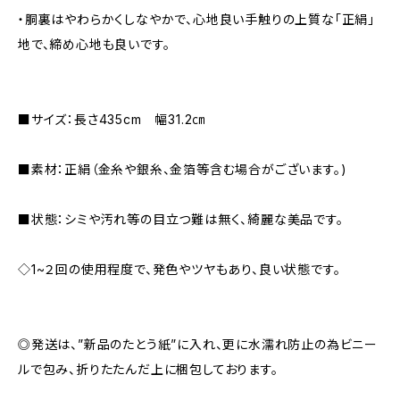
・胴裏はやわらかくしなやかで、心地良い手触りの上質な「正絹」
地で、締め心地も良いです。
■サイズ：長さ435cm 幅31.2㎝
■素材：正絹（金糸や銀糸、金箔等含む場合がございます。)
■状態：シミや汚れ等の目立つ難は無く、綺麗な美品です。
◇1~２回の使用程度で、発色やツヤもあり、良い状態です。
◎発送は、”新品のたとう紙”に入れ、更に水濡れ防止の為ビニー
ルで包み、折りたたんだ上に梱包しております。