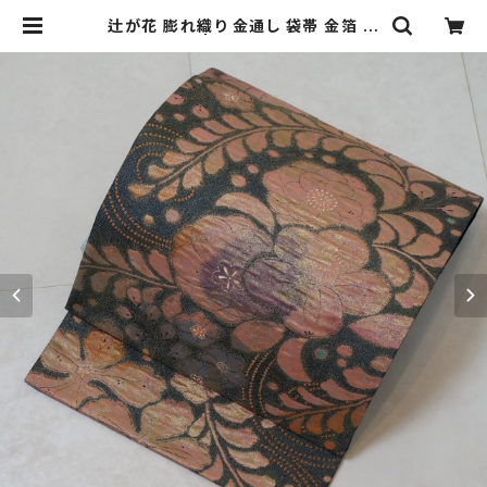
辻が花 膨れ織り 金通し 袋帯 金箔 紺
長春色 229 | kimono Re:和 [onli
ne store] キモノリワ 着物 帯