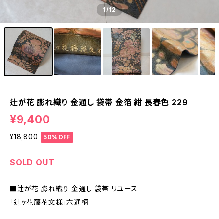
1
/12
辻が花 膨れ織り 金通し 袋帯 金箔 紺 長春色 229
¥9,400
¥18,800
50%OFF
SOLD OUT
■辻が花 膨れ織り 金通し 袋帯 リユース
「辻ヶ花藤花文様」六通柄