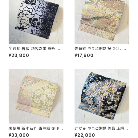
全通柄 薔薇 洒落袋帯 銀糸 長
佐賀錦 やまと誂製 桜づくし 袋
尺 正絹 白 黒 青紫 659
帯 正絹 金銀糸 ラメ ピンク 白
¥23,800
¥17,800
722
未使用 新小石丸 西陣織 御印華
辻が花 やまと誂製 美品 正絹
唐織 花柄 袋帯 正絹 金糸 白 ク
金糸 袋帯 黒 紺 紫 パステルカ
¥33,800
¥22,800
リーム ピンク 紫 576
ラー 702