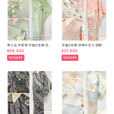
希少品 作家物 手描き友禅 花鳥
手描き友禅 四季の花々 訪問着
文 椿 沈丁花 訪問着 正絹 袷 黄
袷 正絹 サーモンピンク クリー
¥39,420
¥21,930
緑 青 白 1418
ム 白 桃花色 1434
10%OFF
15%OFF