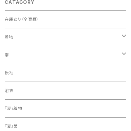
CATAGORY
在庫あり（全商品）
着物
訪問着・付下げ
帯
紬
袋帯
振袖
色無地
名古屋帯
浴衣
小紋
『夏』着物
留袖
『夏』帯