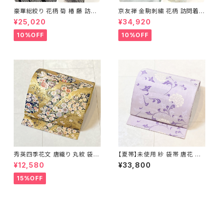
豪華総絞り 花柄 菊 椿 藤 訪問
京友禅 金駒刺繍 花柄 訪問着
着 鹿の子絞り ラメ 正絹 黒 白
正絹 水色 黄緑 パステルカラー
¥25,020
¥34,920
グレー 1435
アイスグリーン 1433
10%OFF
10%OFF
秀英四季花文 唐織り 丸紋 袋帯
【夏帯】未使用 紗 袋帯 唐花 正
正絹 金糸 ゴールド 紺 ピンク 7
絹 紫 白 淡藤色 729
¥12,580
¥33,800
05
15%OFF