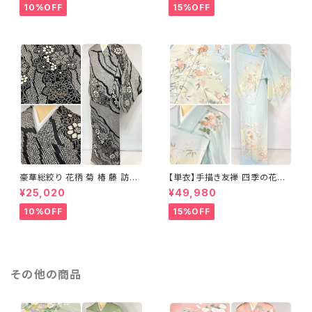
10%OFF
15%OFF
豪華総絞り 花柄 菊 椿 藤 訪問
【単衣】手描き友禅 四季の花々
着 鹿の子絞り ラメ 正絹 黒 白
正絹 訪問着 水色 黄緑 白 パス
¥25,020
¥49,980
グレー 1435
テルカラー 1431
10%OFF
15%OFF
その他の商品