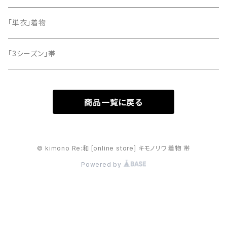
「単衣」着物
「3シーズン」帯
商品一覧に戻る
© kimono Re:和 [online store] キモノリワ 着物 帯
Powered by