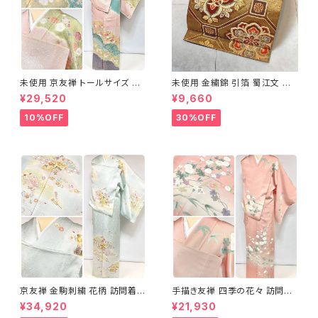
未使用 京友禅 トールサイズ 染
未使用 金繍錦 引箔 蜀江文 唐
め分け 金彩 訪問着 袷 正絹 ピ
織 華紋 袋帯 正絹 金糸 ゴール
¥29,520
¥9,660
ンク 黄緑 紫 黄色 1438
ド 赤 紫 710
10%OFF
30%OFF
京友禅 金駒刺繍 花柄 訪問着
手描き友禅 四季の花々 訪問着
正絹 水色 黄緑 パステルカラー
袷 正絹 サーモンピンク クリー
¥34,920
¥21,930
アイスグリーン 1433
ム 白 桃花色 1434