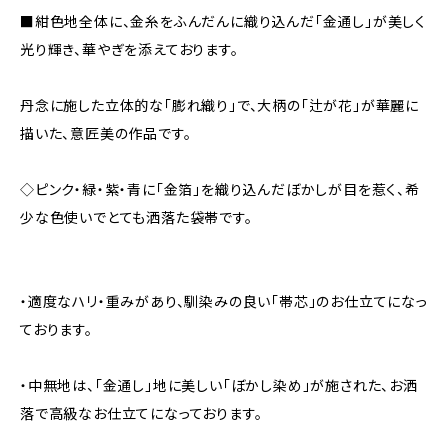
■紺色地全体に、金糸をふんだんに織り込んだ「金通し」が美しく
光り輝き、華やぎを添えております。
丹念に施した立体的な「膨れ織り」で、大柄の「辻が花」が華麗に
描いた、意匠美の作品です。
◇ピンク・緑・紫・青に「金箔」を織り込んだぼかしが目を惹く、希
少な色使いでとても洒落た袋帯です。
・適度なハリ・重みがあり、馴染みの良い「帯芯」のお仕立てになっ
ております。
・中無地は、「金通し」地に美しい「ぼかし染め」が施された、お洒
落で高級なお仕立てになっております。