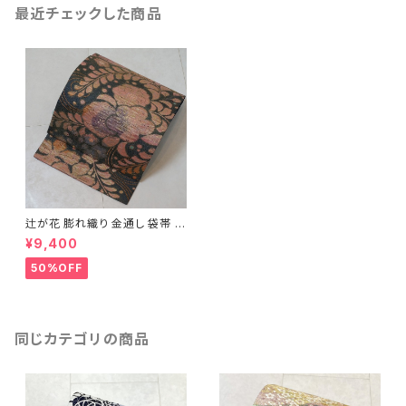
最近チェックした商品
辻が花 膨れ織り 金通し 袋帯 金
箔 紺 長春色 229
¥9,400
50%OFF
同じカテゴリの商品