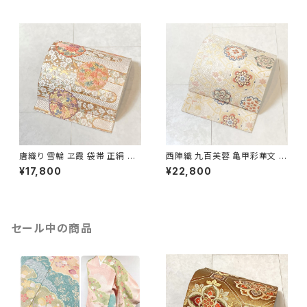
唐織り 雪輪 ヱ霞 袋帯 正絹 金
西陣織 九百芙蓉 亀甲彩華文 唐
糸 白 ピンク 水色 紫 パステルカ
織り 袋帯 正絹 金糸 クリーム色
¥17,800
¥22,800
ラー 531
白 667
セール中の商品