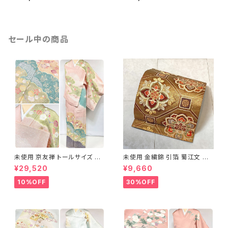
1157
ンピンク 水色 1243
セール中の商品
未使用 京友禅 トールサイズ 染
未使用 金繍錦 引箔 蜀江文 唐
め分け 金彩 訪問着 袷 正絹 ピ
織 華紋 袋帯 正絹 金糸 ゴール
¥29,520
¥9,660
ンク 黄緑 紫 黄色 1438
ド 赤 紫 710
10%OFF
30%OFF