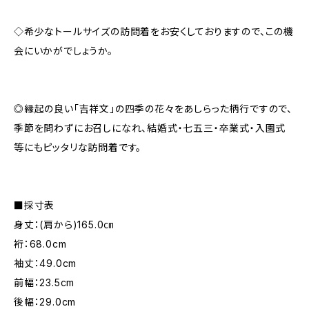
◇希少なトールサイズの訪問着をお安くしておりますので、この機
会にいかがでしょうか。
◎縁起の良い「吉祥文」の四季の花々をあしらった柄行ですので、
季節を問わずにお召しになれ、結婚式・七五三・卒業式・入園式
等にもピッタリな訪問着です。
■採寸表
身丈：(肩から)165.0㎝
裄：68.0cm
袖丈：49.0cm
前幅：23.5cm
後幅：29.0cm