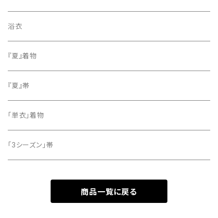
色無地
名古屋帯
浴衣
小紋
『夏』着物
留袖
『夏』帯
「単衣」着物
「3シーズン」帯
商品一覧に戻る