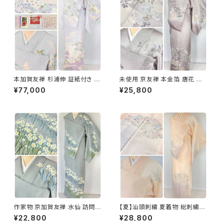
本加賀友禅 杉浦伸 証紙付き 訪
未使用 京友禅 本金箔 唐花 訪
問着 花柄 正絹 紫 白 パステル
問着 袷 正絹 紫 グレー 白 1165
¥77,000
¥25,800
白菫色 1080
作家物 京加賀友禅 水仙 訪問着
【夏】汕頭刺繍 夏着物 総刺繍
正絹 袷 浅葱鼠 青緑 グレー 白
絽 訪問着 正絹 オレンジ サーモ
¥22,800
¥28,800