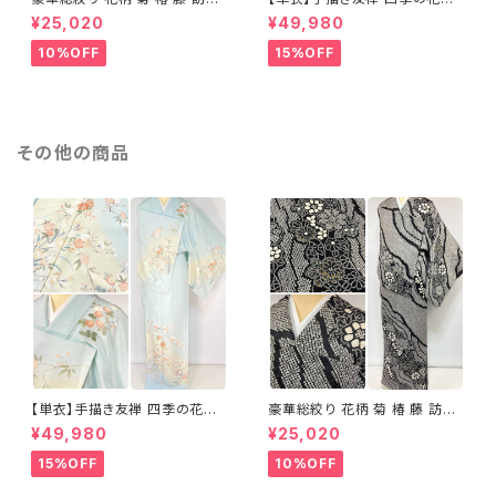
着 鹿の子絞り ラメ 正絹 黒 白
正絹 訪問着 水色 黄緑 白 パス
¥25,020
¥49,980
グレー 1435
テルカラー 1431
10%OFF
15%OFF
その他の商品
【単衣】手描き友禅 四季の花々
豪華総絞り 花柄 菊 椿 藤 訪問
正絹 訪問着 水色 黄緑 白 パス
着 鹿の子絞り ラメ 正絹 黒 白
¥49,980
¥25,020
テルカラー 1431
グレー 1435
15%OFF
10%OFF