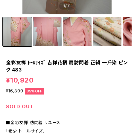
1
/11
金彩友禅 ﾄｰﾙｻｲｽﾞ 吉祥花柄 扇訪問着 正絹 一斤染 ピン
ク 483
¥10,920
¥16,800
35%OFF
SOLD OUT
■金彩友禅 訪問着 リユース
「希少 トールサイズ」