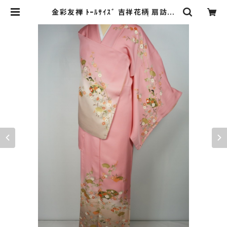
金彩友禅 ﾄｰﾙｻｲｽﾞ 吉祥花柄 扇訪問
着 正絹 一斤染 ピンク 483 | kimon
o Re:和 [online store] キモノリワ
着物 帯