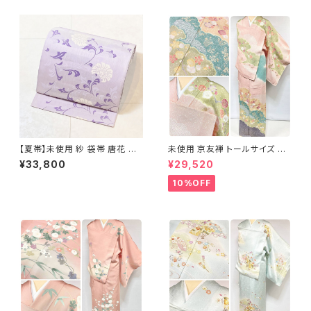
【夏帯】未使用 紗 袋帯 唐花 正
未使用 京友禅 トールサイズ 染
絹 紫 白 淡藤色 729
め分け 金彩 訪問着 袷 正絹 ピ
¥33,800
¥29,520
ンク 黄緑 紫 黄色 1438
10%OFF