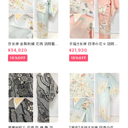
京友禅 金駒刺繍 花柄 訪問着
手描き友禅 四季の花々 訪問着
正絹 水色 黄緑 パステルカラー
袷 正絹 サーモンピンク クリー
¥34,920
¥21,930
アイスグリーン 1433
ム 白 桃花色 1434
10%OFF
15%OFF
豪華総絞り 花柄 菊 椿 藤 訪問
【単衣】手描き友禅 四季の花々