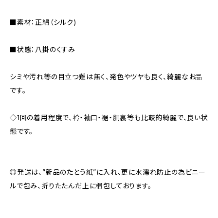
■素材：正絹（シルク)
■状態：八掛のくすみ
シミや汚れ等の目立つ難は無く、発色やツヤも良く、綺麗なお品
です。
◇1回の着用程度で、衿・袖口・裾・胴裏等も比較的綺麗で、良い状
態です。
◎発送は、”新品のたとう紙”に入れ、更に水濡れ防止の為ビニー
ルで包み、折りたたんだ上に梱包しております。