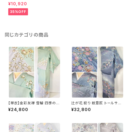
訪問着 正絹 一斤染 ピンク 48
¥10,920
3
35%OFF
同じカテゴリの商品
【単衣】金彩友禅 雪輪 四季の
辻が花 絞り 紋意匠 トールサイ
花々 正絹 訪問着 黄緑 青緑 紫
ズ 金彩 訪問着 正絹 袷 青 ブル
¥24,800
¥32,800
1418
ー 紫 1273