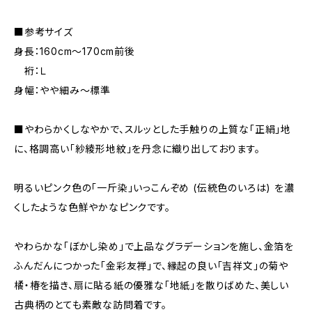
■参考サイズ
身長：160cm～170cm前後
裄：Ｌ
身幅：やや細み～標準
■やわらかくしなやかで、スルッとした手触りの上質な「正絹」地
に、格調高い「紗綾形地紋」を丹念に織り出しております。
明るいピンク色の「一斤染」いっこんぞめ (伝統色のいろは) を濃
くしたような色鮮やかなピンクです。
やわらかな「ぼかし染め」で上品なグラデーションを施し、金箔を
ふんだんにつかった「金彩友禅」で、縁起の良い「吉祥文」の菊や
橘・椿を描き、扇に貼る紙の優雅な「地紙」を散りばめた、美しい
古典柄のとても素敵な訪問着です。