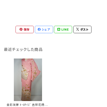
保存
シェア
LINE
ポスト
最近チェックした商品
金彩友禅 ﾄｰﾙｻｲｽﾞ 吉祥花柄 扇