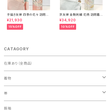
手描き友禅 四季の花々 訪問着
京友禅 金駒刺繍 花柄 訪問着
袷 正絹 サーモンピンク クリー
正絹 水色 黄緑 パステルカラー
¥21,930
¥34,920
ム 白 桃花色 1434
アイスグリーン 1433
15%OFF
10%OFF
CATAGORY
在庫あり（全商品）
着物
訪問着・付下げ
帯
紬
袋帯
振袖