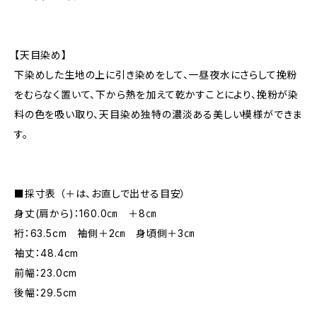
【天目染め】
下染めした生地の上に引き染めをして、一昼夜水にさらして挽粉
をむらなく置いて、下から熱を加えて乾かすことにより、挽粉が染
料の色を吸い取り、天目染め独特の濃淡ある美しい模様ができま
す。
■採寸表 （＋は、お直しで出せる目安）
身丈(肩から)：160.0㎝ ＋8㎝
裄：63.5cm 袖側＋2㎝ 身頃側＋3㎝
袖丈：48.4cm
前幅：23.0cm
後幅：29.5cm