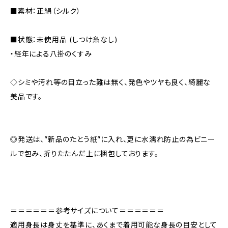
■素材：正絹（シルク）
■状態：未使用品 (しつけ糸なし)
・経年による八掛のくすみ
◇シミや汚れ等の目立った難は無く、発色やツヤも良く、綺麗な
美品です。
◎発送は、”新品のたとう紙”に入れ、更に水濡れ防止の為ビニー
ルで包み、折りたたんだ上に梱包しております。
＝＝＝＝＝＝参考サイズについて＝＝＝＝＝＝
適用身長は身丈を基準に、あくまで着用可能な身長の目安として