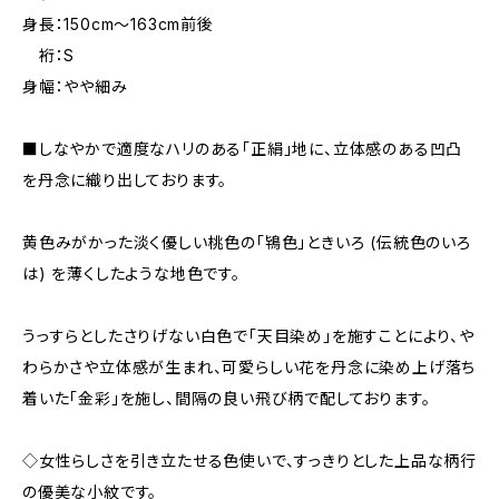
身長：150cm～163cm前後
裄：S
身幅：やや細み
■しなやかで適度なハリのある「正絹」地に、立体感のある凹凸
を丹念に織り出しております。
黄色みがかった淡く優しい桃色の「鴇色」ときいろ (伝統色のいろ
は) を薄くしたような地色です。
うっすらとしたさりげない白色で「天目染め」を施すことにより、や
わらかさや立体感が生まれ、可愛らしい花を丹念に染め上げ落ち
着いた「金彩」を施し、間隔の良い飛び柄で配しております。
◇女性らしさを引き立たせる色使いで、すっきりとした上品な柄行
の優美な小紋です。