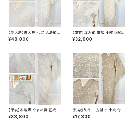
【夏大島】白大島 七宝 大島紬
【単衣】塩沢紬 市松 小紋 正絹
紗紬 正絹 小紋 トールサイズ 白
白 アイボリー 1033
¥48,800
¥32,800
グレー アイボリー 1053
【単衣】本塩沢 やまだ織 証紙付
手描き友禅 一方付け 小紋 付下
き 斜め縞 小紋 正絹 白 グレー
げ 唐花 花柄 正絹 ベージュ 11
¥38,800
¥17,800
オフホワイト 1330
33