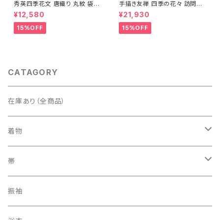
秀英四季花文 唐織り 丸紋 袋帯
手描き友禅 四季の花々 訪問着
正絹 金糸 ゴールド 紺 ピンク 7
袷 正絹 サーモンピンク クリー
¥12,580
¥21,930
05
ム 白 桃花色 1434
15%OFF
15%OFF
CATAGORY
在庫あり（全商品）
着物
訪問着・付下げ
帯
紬
袋帯
振袖