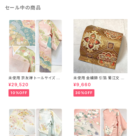
セール中の商品
未使用 京友禅 トールサイズ 染
未使用 金繍錦 引箔 蜀江文 唐
め分け 金彩 訪問着 袷 正絹 ピ
織 華紋 袋帯 正絹 金糸 ゴール
¥29,520
¥9,660
ンク 黄緑 紫 黄色 1438
ド 赤 紫 710
10%OFF
30%OFF