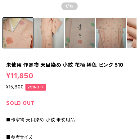
1
/12
未使用 作家物 天目染め 小紋 花柄 鴇色 ピンク 510
¥11,850
¥15,800
25%OFF
SOLD OUT
■作家物 天目染め 小紋 未使用品
■参考サイズ