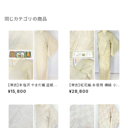
同じカテゴリの商品
【単衣】本塩沢 やまだ織 証紙付
【単衣】紅花紬 未使用 横縞 小
き 横縞 小紋 正絹 クリーム色 1
紋 正絹 黄緑 青 ピンク 薄柳 13
¥15,800
¥28,800
350
22