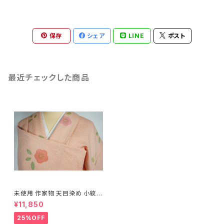
保存
シェア
LINE
ポスト
最近チェックした商品
未使用 作家物 天目染め 小紋
花柄 鴇色 ピンク 510
¥11,850
25%OFF