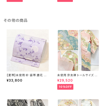
その他の商品
【夏帯】未使用 紗 袋帯 唐花 正
未使用 京友禅 トールサイズ 染
絹 紫 白 淡藤色 729
め分け 金彩 訪問着 袷 正絹 ピ
¥33,800
¥29,520
ンク 黄緑 紫 黄色 1438
10%OFF