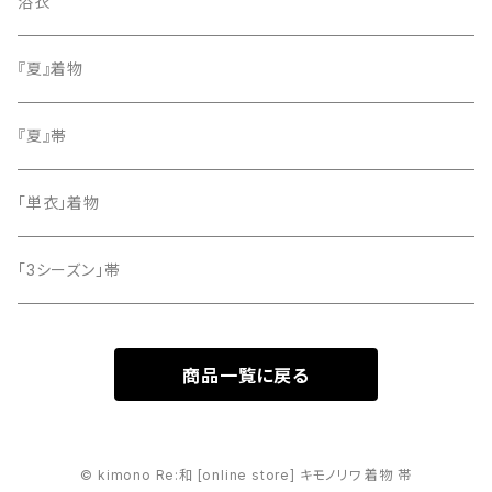
色無地
名古屋帯
浴衣
小紋
『夏』着物
留袖
『夏』帯
「単衣」着物
「3シーズン」帯
商品一覧に戻る
© kimono Re:和 [online store] キモノリワ 着物 帯