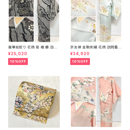
豪華総絞り 花柄 菊 椿 藤 訪問
京友禅 金駒刺繍 花柄 訪問着
着 鹿の子絞り ラメ 正絹 黒 白
正絹 水色 黄緑 パステルカラー
¥25,020
¥34,920
グレー 1435
アイスグリーン 1433
10%OFF
10%OFF