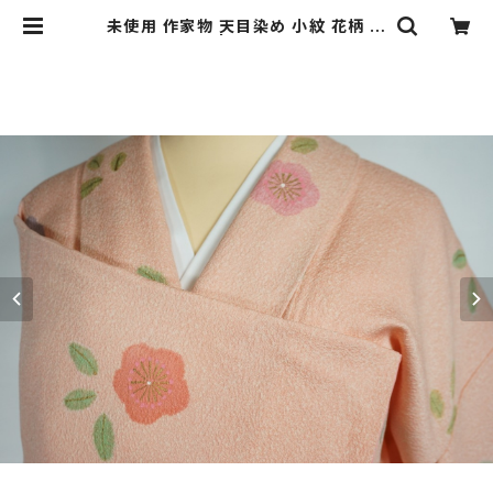
未使用 作家物 天目染め 小紋 花柄 鴇
色 ピンク 510 | kimono Re:和 [on
line store] キモノリワ 着物 帯