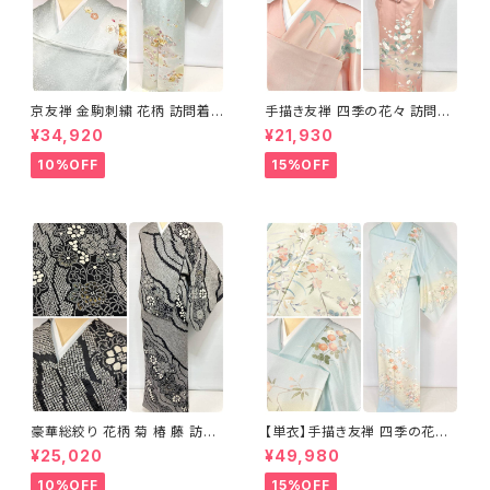
京友禅 金駒刺繍 花柄 訪問着
手描き友禅 四季の花々 訪問着
正絹 水色 黄緑 パステルカラー
袷 正絹 サーモンピンク クリー
¥34,920
¥21,930
アイスグリーン 1433
ム 白 桃花色 1434
10%OFF
15%OFF
豪華総絞り 花柄 菊 椿 藤 訪問
【単衣】手描き友禅 四季の花々
着 鹿の子絞り ラメ 正絹 黒 白
正絹 訪問着 水色 黄緑 白 パス
¥25,020
¥49,980
グレー 1435
テルカラー 1431
10%OFF
15%OFF