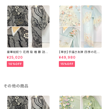
豪華総絞り 花柄 菊 椿 藤 訪問
【単衣】手描き友禅 四季の花々
着 鹿の子絞り ラメ 正絹 黒 白
正絹 訪問着 水色 黄緑 白 パス
¥25,020
¥49,980
グレー 1435
テルカラー 1431
10%OFF
15%OFF
その他の商品