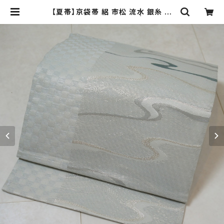
【夏帯】京袋帯 絽 市松 流水 銀糸 銀
箔 アイスブルー 水色 251 | kimono
Re:和 [online store] キモノリワ
着物 帯