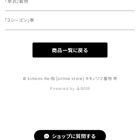
「単衣」着物
「3シーズン」帯
商品一覧に戻る
© kimono Re:和 [online store] キモノリワ 着物 帯
Powered by
ショップに質問する