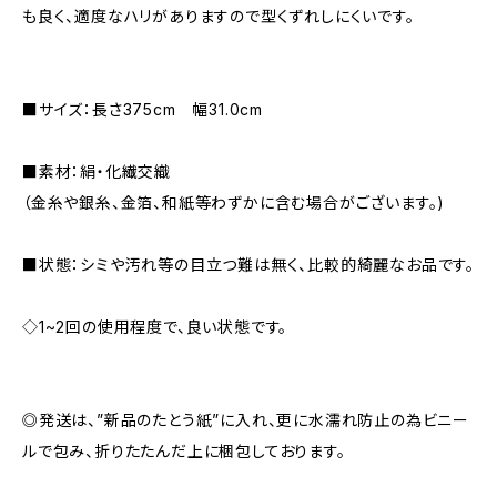
も良く、適度なハリがありますので型くずれしにくいです。
■サイズ：長さ375cm 幅31.0cm
■素材：絹・化繊交織
（金糸や銀糸、金箔、和紙等わずかに含む場合がございます。)
■状態：シミや汚れ等の目立つ難は無く、比較的綺麗なお品です。
◇1~2回の使用程度で、良い状態です。
◎発送は、”新品のたとう紙”に入れ、更に水濡れ防止の為ビニー
ルで包み、折りたたんだ上に梱包しております。