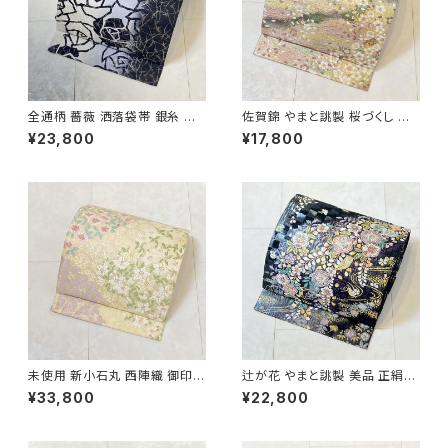
全通柄 薔薇 洒落袋帯 銀糸 長
佐賀錦 やまと誂製 桜づくし 袋
尺 正絹 白 黒 青紫 659
帯 正絹 金銀糸 ラメ ピンク 白
¥23,800
¥17,800
722
未使用 新小石丸 西陣織 御印華
辻が花 やまと誂製 美品 正絹
唐織 花柄 袋帯 正絹 金糸 白 ク
金糸 袋帯 黒 紺 紫 パステルカ
¥33,800
¥22,800
リーム ピンク 紫 576
ラー 702