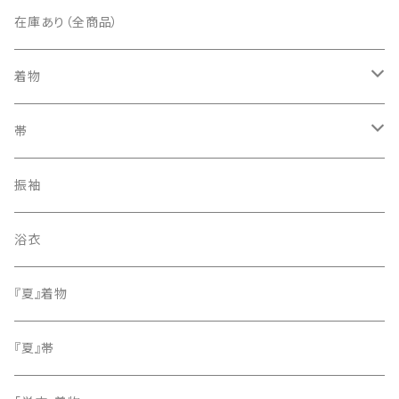
在庫あり（全商品）
着物
訪問着・付下げ
帯
紬
袋帯
振袖
色無地
名古屋帯
浴衣
小紋
『夏』着物
留袖
『夏』帯