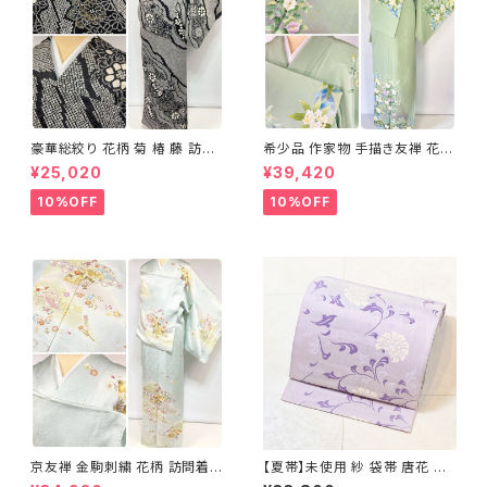
豪華総絞り 花柄 菊 椿 藤 訪問
希少品 作家物 手描き友禅 花鳥
着 鹿の子絞り ラメ 正絹 黒 白
文 椿 沈丁花 訪問着 正絹 袷 黄
¥25,020
¥39,420
グレー 1435
緑 青 白 1418
10%OFF
10%OFF
京友禅 金駒刺繍 花柄 訪問着
【夏帯】未使用 紗 袋帯 唐花 正
正絹 水色 黄緑 パステルカラー
絹 紫 白 淡藤色 729