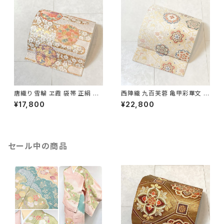
唐織り 雪輪 ヱ霞 袋帯 正絹 金
西陣織 九百芙蓉 亀甲彩華文 唐
糸 白 ピンク 水色 紫 パステルカ
織り 袋帯 正絹 金糸 クリーム色
¥17,800
¥22,800
ラー 531
白 667
セール中の商品