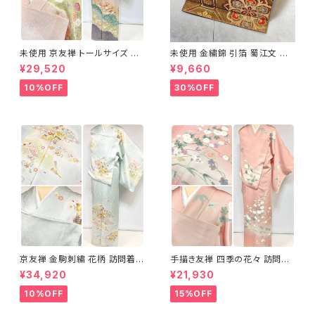
未使用 京友禅 トールサイズ 染
未使用 金繍錦 引箔 蜀江文 唐
め分け 金彩 訪問着 袷 正絹 ピ
織 華紋 袋帯 正絹 金糸 ゴール
¥29,520
¥9,660
ンク 黄緑 紫 黄色 1438
ド 赤 紫 710
10%OFF
30%OFF
京友禅 金駒刺繍 花柄 訪問着
手描き友禅 四季の花々 訪問着
正絹 水色 黄緑 パステルカラー
袷 正絹 サーモンピンク クリー
¥34,920
¥21,930
アイスグリーン 1433
ム 白 桃花色 1434
10%OFF
15%OFF