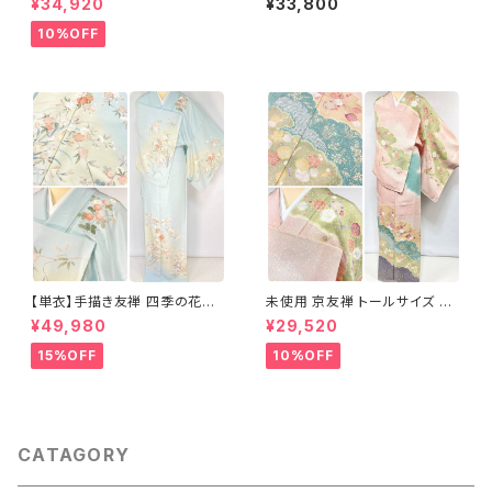
¥34,920
¥33,800
アイスグリーン 1433
10%OFF
【単衣】手描き友禅 四季の花々
未使用 京友禅 トールサイズ 染
正絹 訪問着 水色 黄緑 白 パス
め分け 金彩 訪問着 袷 正絹 ピ
¥49,980
¥29,520
テルカラー 1431
ンク 黄緑 紫 黄色 1438
15%OFF
10%OFF
CATAGORY