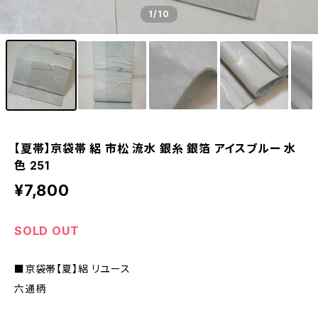
1
/10
【夏帯】京袋帯 絽 市松 流水 銀糸 銀箔 アイスブルー 水
色 251
¥7,800
SOLD OUT
■京袋帯【夏】絽 リユース
六通柄