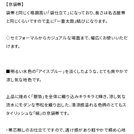
【京袋帯】
袋帯と同じく格調高い「袋仕立て」になっており、長さは名古屋帯
と同じくらいですので主に『一重太鼓』結びになります。
◇セミフォーマルからカジュアルな場面まで、幅広くお使いいただ
けます。
■明るい水色の「アイスブルー」を淡くしたような、とても爽やかで
涼し気な地色です。
上品に煌めく「銀箔」を全体に織り込みキラキラと輝き、涼し気な
流水にモダンな市松を織り出した、清涼感溢れる色柄のとてもス
タイリッシュな「絽」の京袋帯です。
・帯芯無しのお仕立てですので、透け感があり軽やかで締め心地