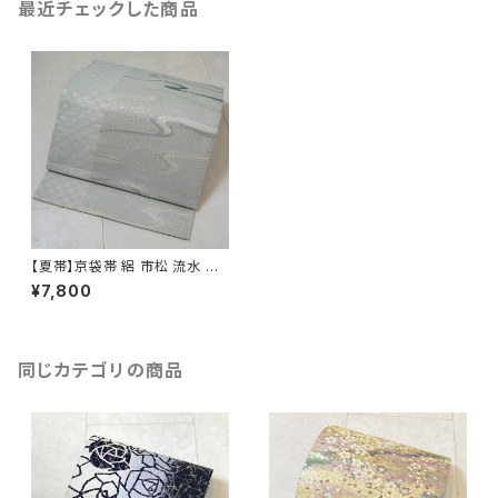
最近チェックした商品
【夏帯】京袋帯 絽 市松 流水 銀
糸 銀箔 アイスブルー 水色 251
¥7,800
同じカテゴリの商品