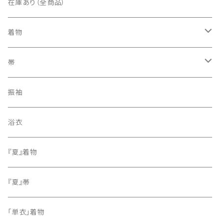
在庫あり（全商品）
着物
訪問着・付下げ
帯
紬
袋帯
振袖
色無地
名古屋帯
浴衣
小紋
『夏』着物
留袖
『夏』帯
「単衣」着物