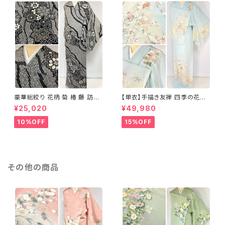
豪華総絞り 花柄 菊 椿 藤 訪問
【単衣】手描き友禅 四季の花々
着 鹿の子絞り ラメ 正絹 黒 白
正絹 訪問着 水色 黄緑 白 パス
¥25,020
¥49,980
グレー 1435
テルカラー 1431
10%OFF
15%OFF
その他の商品