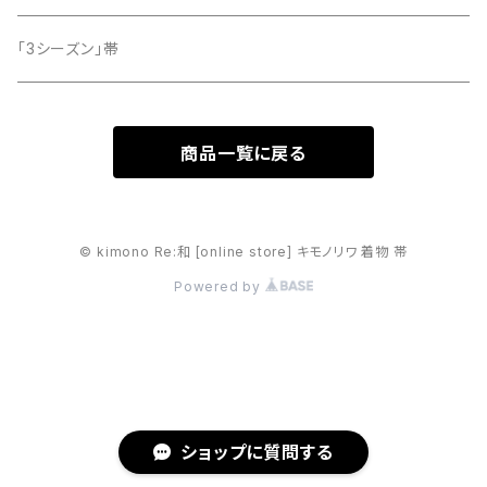
「3シーズン」帯
商品一覧に戻る
© kimono Re:和 [online store] キモノリワ 着物 帯
Powered by
ショップに質問する