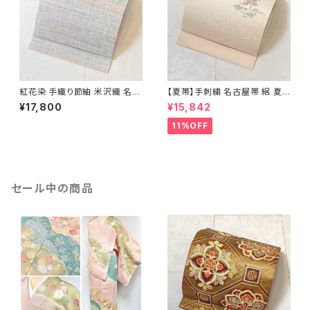
紅花染 手織り節紬 米沢織 名古
【夏帯】手刺繍 名古屋帯 絽 夏
屋帯 正絹 ピンク 青 水色 629
椿 絹 銀箔 白 クリーム ピンク
¥17,800
¥15,842
638
11%OFF
セール中の商品