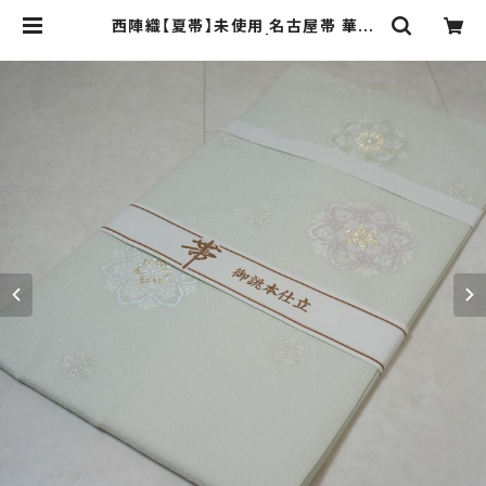
西陣織【夏帯】未使用 名古屋帯 華紋
絹 金銀糸 黄緑 246 | kimono Re:
和 [online store] キモノリワ 着物
帯