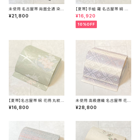
未使用 名古屋帯 両面全通 染め
【夏帯】手組 羅 名古屋帯 絹 生
帯 銀通し 金彩 華文 宝相華 正
成り色 ピンク 黄緑 639
¥21,800
¥16,920
絹 黒 青紫 赤紫 685
10%OFF
【夏帯】名古屋帯 絽 花柄 丸紋
未使用 高級唐織 名古屋帯 花菱
絹 銀糸 黄緑 水色 ピンク パス
正絹 白 紫 パステルカラー 藤色
¥16,800
¥28,800
テル 542
704