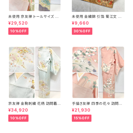
未使用 京友禅 トールサイズ 染
未使用 金繍錦 引箔 蜀江文 唐
め分け 金彩 訪問着 袷 正絹 ピ
織 華紋 袋帯 正絹 金糸 ゴール
¥29,520
¥9,660
ンク 黄緑 紫 黄色 1438
ド 赤 紫 710
10%OFF
30%OFF
京友禅 金駒刺繍 花柄 訪問着
手描き友禅 四季の花々 訪問着
正絹 水色 黄緑 パステルカラー
袷 正絹 サーモンピンク クリー
¥34,920
¥21,930
アイスグリーン 1433
ム 白 桃花色 1434
10%OFF
15%OFF