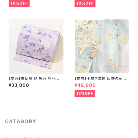
10%OFF
10%OFF
【夏帯】未使用 紗 袋帯 唐花 正
【単衣】手描き友禅 四季の花々
絹 紫 白 淡藤色 729
正絹 訪問着 水色 黄緑 白 パス
¥33,800
¥49,980
テルカラー 1431
15%OFF
CATAGORY