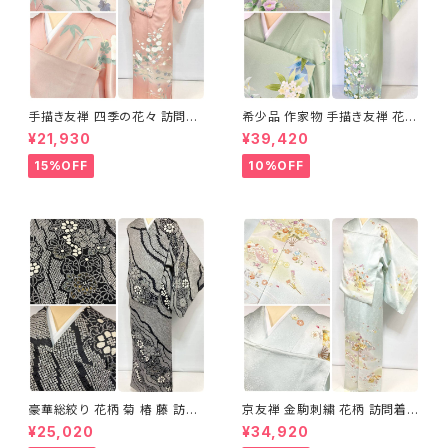
手描き友禅 四季の花々 訪問着
希少品 作家物 手描き友禅 花鳥
袷 正絹 サーモンピンク クリー
文 椿 沈丁花 訪問着 正絹 袷 黄
¥21,930
¥39,420
ム 白 桃花色 1434
緑 青 白 1418
15%OFF
10%OFF
豪華総絞り 花柄 菊 椿 藤 訪問
京友禅 金駒刺繍 花柄 訪問着
着 鹿の子絞り ラメ 正絹 黒 白
正絹 水色 黄緑 パステルカラー
¥25,020
¥34,920
グレー 1435
アイスグリーン 1433