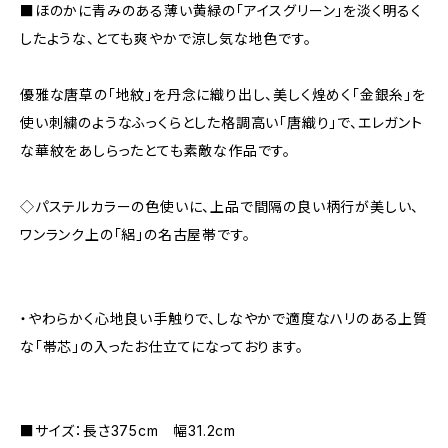
■ほのかに青みのある薄い黄緑の「アイスグリーン」を淡く明るく
したような、とても爽やかで涼し気な地色です。
優雅な唐草の「地紋」を丹念に織り出し、美しく煌めく「金銀糸」を
使い刺繍のようなふっくらとした格調高い「唐織り」で、エレガント
な華紋をあしらったとても素敵な作品です。
◇パステルカラーの色使いに、上品で間隔の良い柄行が美しい、
ワンランク上の「絽」の名古屋帯です。
・やわらかく心地良い手触りで、しなやかで適度なハリのある上質
な「帯芯」の入ったお仕立てになっております。
■サイズ：長さ375cm 幅31.2cm