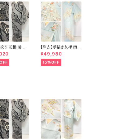
絞り 花柄 菊 椿
【単衣】手描き友禅 四季
問着 鹿の子絞り
の花々 正絹 訪問着 水
,020
¥49,980
正絹 黒 白 グレー
色 黄緑 白 パステルカラ
ー 1431
OFF
15%OFF