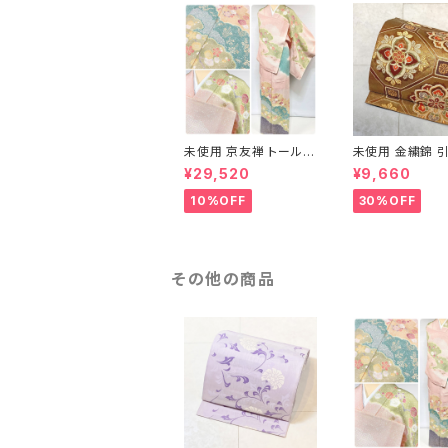
未使用 京友禅 トールサ
未使用 金繍錦 引
イズ 染め分け 金彩 訪
江文 唐織 華紋 
¥29,520
¥9,660
問着 袷 正絹 ピンク 黄
絹 金糸 ゴールド
緑 紫 黄色 1438
710
10%OFF
30%OFF
その他の商品