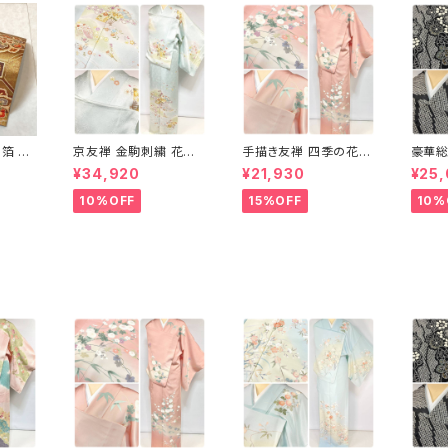
箔 蜀
京友禅 金駒刺繍 花柄
手描き友禅 四季の花々
豪華総
袋帯 正
訪問着 正絹 水色 黄緑
訪問着 袷 正絹 サーモ
藤 訪
¥34,920
¥21,930
¥25
 赤 紫
パステルカラー アイス
ンピンク クリーム 白 桃
ラメ 
グリーン 1433
花色 1434
1435
10%OFF
15%OFF
10%