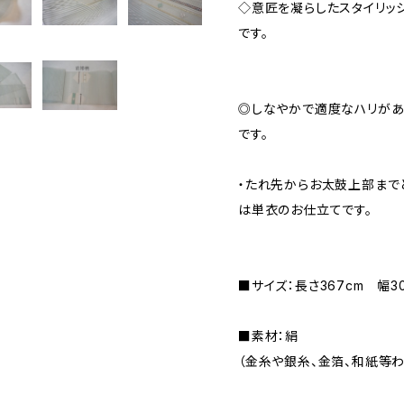
◇意匠を凝らしたスタイリッ
です。
◎しなやかで適度なハリがあ
です。
・たれ先からお太鼓上部まで
は単衣のお仕立てです。
■サイズ：長さ367cm 幅30
■素材：絹
（金糸や銀糸、金箔、和紙等