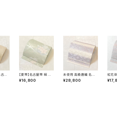
名古屋
【夏帯】名古屋帯 絽 花
未使用 高級唐織 名古
紅花染
ピンク
柄 丸紋 絹 銀糸 黄緑
屋帯 花菱 正絹 白 紫
沢織 
¥16,800
¥28,800
¥17,
水色 ピンク パステル 5
パステルカラー 藤色 7
ンク 青
42
04