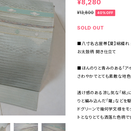
¥8,280
¥13,800
40%OFF
SOLD OUT
■八寸名古屋帯【夏】絽綴れ
お太鼓柄 開き仕立て
■ほんのりと青みのある「ア
さわやかでとても素敵な地色
透け感のある涼し気な「絽」に
りと編み込んだ「羅」などを駆
ドグリーンで幾何学文様をモ
トとなりとても洒落た色柄で