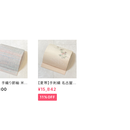
 手織り節紬 米
【夏帯】手刺繍 名古屋帯
名古屋帯 正絹 ピ
絽 夏椿 絹 銀箔 白 クリ
800
¥15,842
 水色 629
ーム ピンク 638
11%OFF