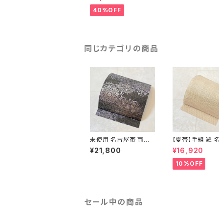
アイスグリーン 255
40%OFF
同じカテゴリの商品
未使用 名古屋帯 両面
【夏帯】手組 羅 
全通 染め帯 銀通し 金
帯 絹 生成り色 
¥21,800
¥16,920
彩 華文 宝相華 正絹 黒
黄緑 639
青紫 赤紫 685
10%OFF
セール中の商品