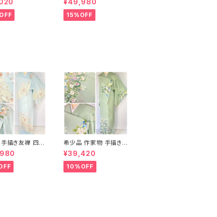
,020
¥49,980
正絹 黒 白 グレー
色 黄緑 白 パステルカラ
ー 1431
OFF
15%OFF
】手描き友禅 四季
希少品 作家物 手描き
 訪問着 水
友禅 花鳥文 椿 沈丁花
,980
¥39,420
緑 白 パステルカラ
訪問着 正絹 袷 黄緑 青
31
白 1418
OFF
10%OFF