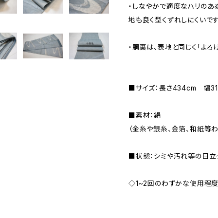
・しなやかで適度なハリのあ
地も良く型くずれしにくいです
・胴裏は、表地と同じく「よろ
■サイズ：長さ434cm 幅31
■素材：絹
（金糸や銀糸、金箔、和紙等
■状態：シミや汚れ等の目立
◇1~2回のわずかな使用程度