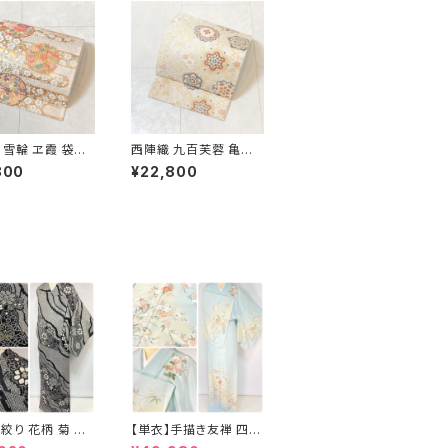
 雪輪 ヱ霞 袋帯
西陣織 九百芙蓉 亀甲
金糸 白 ピンク 水
彩華文 唐織り 袋帯 正
800
¥22,800
 パステルカラー 5
絹 金糸 クリーム色 白
667
絞り 花柄 菊 椿
【単衣】手描き友禅 四季
問着 鹿の子絞り
の花々 正絹 訪問着 水