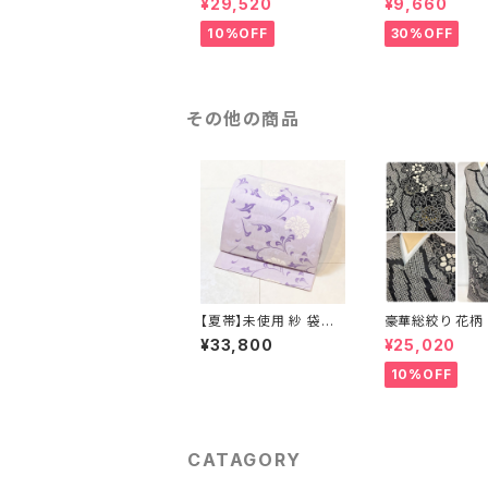
¥29,520
¥9,660
問着 袷 正絹 ピンク 黄
絹 金糸 ゴールド
緑 紫 黄色 1438
710
10%OFF
30%OFF
その他の商品
【夏帯】未使用 紗 袋帯
豪華総絞り 花柄 
唐花 正絹 紫 白 淡藤色
藤 訪問着 鹿の
¥33,800
¥25,020
729
ラメ 正絹 黒 白
1435
10%OFF
CATAGORY