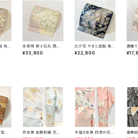
製 桜づ
未使用 新小石丸 西陣
辻が花 やまと誂製 美品
唐織り
金銀糸
織 御印華唐織 花柄 袋
正絹 金糸 袋帯 黒 紺
正絹 
¥33,800
¥22,800
¥17,
22
帯 正絹 金糸 白 クリー
紫 パステルカラー 702
色 紫
ム ピンク 紫 576
31
箔 蜀
京友禅 金駒刺繍 花柄
手描き友禅 四季の花々
豪華総
袋帯 正
訪問着 正絹 水色 黄緑
訪問着 袷 正絹 サーモ
藤 訪