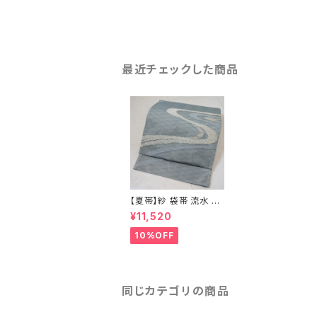
最近チェックした商品
【夏帯】紗 袋帯 流水 絹
銀糸 水色 グレー 258
¥11,520
10%OFF
同じカテゴリの商品