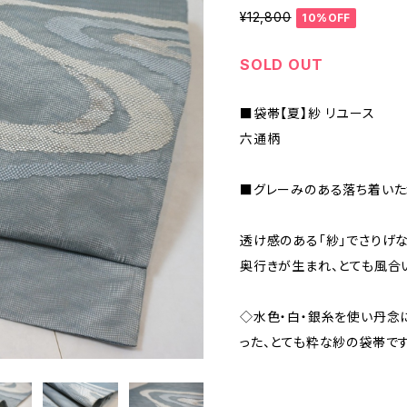
¥12,800
10%OFF
SOLD OUT
■袋帯【夏】紗 リユース
六通柄
■グレーみのある落ち着いた
透け感のある「紗」でさりげな
奥行きが生まれ、とても風合
◇水色・白・銀糸を使い丹念
った、とても粋な紗の袋帯です