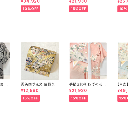
¥34,920
¥21,930
¥25
 赤 紫
パステルカラー アイス
ンピンク クリーム 白 桃
ラメ 
グリーン 1433
花色 1434
1435
10%OFF
15%OFF
10%
菊 椿
秀英四季花文 唐織り
手描き友禅 四季の花々
【単衣
子絞り
丸紋 袋帯 正絹 金糸 ゴ
訪問着 袷 正絹 サーモ
の花々 正絹
¥12,580
¥21,930
¥49
 グレー
ールド 紺 ピンク 705
ンピンク クリーム 白 桃
色 黄
花色 1434
ー 14
15%OFF
15%OFF
15%