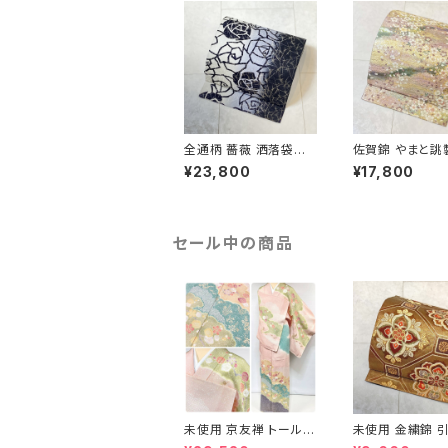
全通柄 薔薇 洒落袋帯
佐賀錦 やまと誂
銀糸 長尺 正絹 白 黒
くし 袋帯 正絹 
¥23,800
¥17,800
青紫 659
ラメ ピンク 白 7
セール中の商品
未使用 京友禅 トールサ
未使用 金繍錦 引
イズ 染め分け 金彩 訪
江文 唐織 華紋 