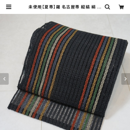
未使用【夏帯】羅 名古屋帯 縦縞 絹 黒
260 | kimono Re:和 [online st
ore] キモノリワ 着物 帯