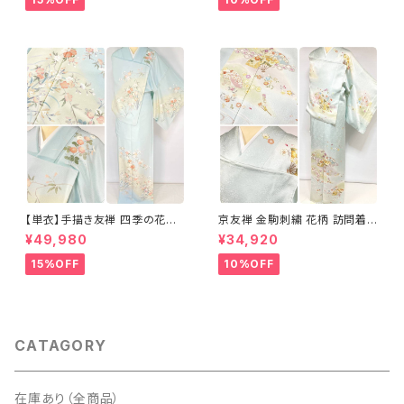
【単衣】手描き友禅 四季の花々
京友禅 金駒刺繍 花柄 訪問着
正絹 訪問着 水色 黄緑 白 パス
正絹 水色 黄緑 パステルカラー
¥49,980
¥34,920
テルカラー 1431
アイスグリーン 1433
15%OFF
10%OFF
CATAGORY
在庫あり（全商品）