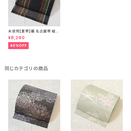
未使用【夏帯】羅 名古屋帯 縦縞
絹 黒 260
¥8,280
40%OFF
同じカテゴリの商品