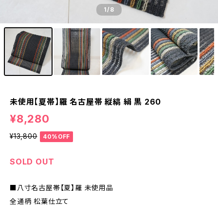
1
/8
未使用【夏帯】羅 名古屋帯 縦縞 絹 黒 260
¥8,280
¥13,800
40%OFF
SOLD OUT
■八寸名古屋帯【夏】羅 未使用品
全通柄 松葉仕立て