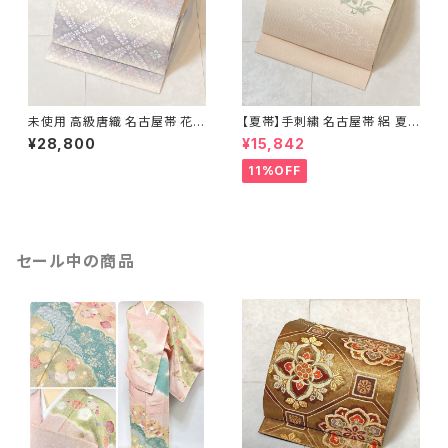
未使用 高級唐織 名古屋帯 花菱
【夏帯】手刺繍 名古屋帯 絽 夏
正絹 白 紫 パステルカラー 藤色
椿 絹 銀箔 白 クリーム ピンク
¥28,800
¥15,842
704
638
11%OFF
セール中の商品