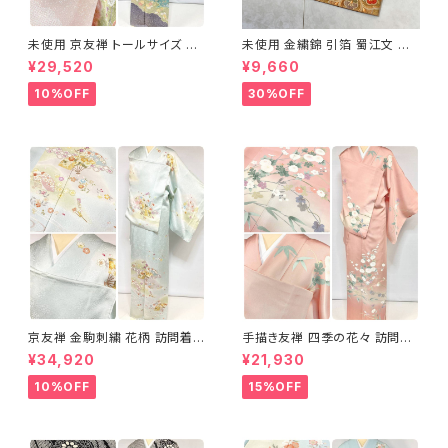
未使用 京友禅 トールサイズ 染
未使用 金繍錦 引箔 蜀江文 唐
め分け 金彩 訪問着 袷 正絹 ピ
織 華紋 袋帯 正絹 金糸 ゴール
¥29,520
¥9,660
ンク 黄緑 紫 黄色 1438
ド 赤 紫 710
10%OFF
30%OFF
京友禅 金駒刺繍 花柄 訪問着
手描き友禅 四季の花々 訪問着
正絹 水色 黄緑 パステルカラー
袷 正絹 サーモンピンク クリー
¥34,920
¥21,930
アイスグリーン 1433
ム 白 桃花色 1434
10%OFF
15%OFF