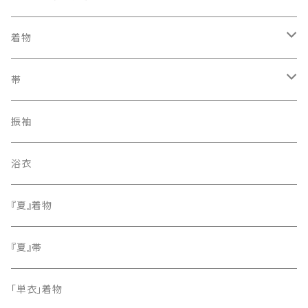
着物
訪問着・付下げ
帯
紬
袋帯
振袖
色無地
名古屋帯
浴衣
小紋
『夏』着物
留袖
『夏』帯
「単衣」着物