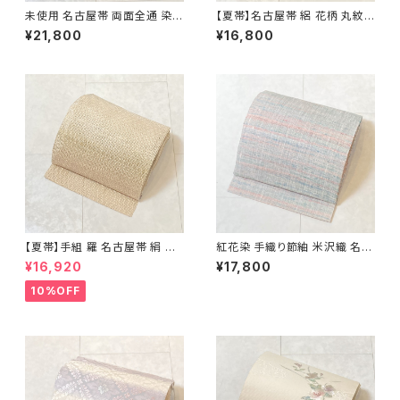
未使用 名古屋帯 両面全通 染め
【夏帯】名古屋帯 絽 花柄 丸紋
帯 銀通し 金彩 華文 宝相華 正
絹 銀糸 黄緑 水色 ピンク パス
¥21,800
¥16,800
絹 黒 青紫 赤紫 685
テル 542
【夏帯】手組 羅 名古屋帯 絹 生
紅花染 手織り節紬 米沢織 名古
成り色 ピンク 黄緑 639
屋帯 正絹 ピンク 青 水色 629
¥16,920
¥17,800
10%OFF