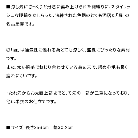
■涼し気にざっくりと丹念に編み上げられた羅織りに、スタイリッ
シュな縦縞をあしらった、洗練された色柄のとても洒落た「羅」の
名古屋帯です。
◎「羅」は通気性に優れる為とても涼しく、盛夏にぴったりな素材
です。
また、太い撚糸でねじり合わせている為丈夫で、締め心地も良く
疲れにくいです。
・たれ先からお太鼓上部までと、て先の一部が二重になっており、
他は単衣のお仕立てです。
■サイズ：長さ356cm 幅30.2cm