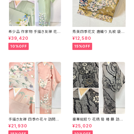
希少品 作家物 手描き友禅 花鳥
秀英四季花文 唐織り 丸紋 袋帯
文 椿 沈丁花 訪問着 正絹 袷 黄
正絹 金糸 ゴールド 紺 ピンク 7
¥39,420
¥12,580
緑 青 白 1418
05
10%OFF
15%OFF
手描き友禅 四季の花々 訪問着
豪華総絞り 花柄 菊 椿 藤 訪問
袷 正絹 サーモンピンク クリー
着 鹿の子絞り ラメ 正絹 黒 白
¥21,930
¥25,020
ム 白 桃花色 1434
グレー 1435
15%OFF
10%OFF