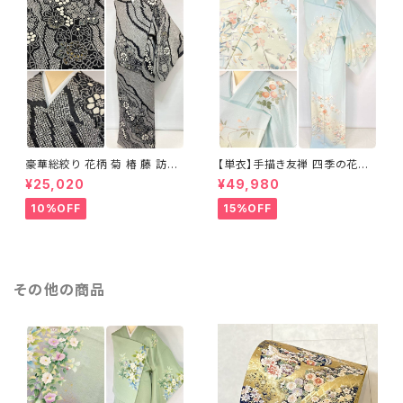
豪華総絞り 花柄 菊 椿 藤 訪問
【単衣】手描き友禅 四季の花々
着 鹿の子絞り ラメ 正絹 黒 白
正絹 訪問着 水色 黄緑 白 パス
¥25,020
¥49,980
グレー 1435
テルカラー 1431
10%OFF
15%OFF
その他の商品