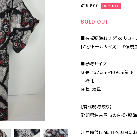
¥25,800
30%OFF
SOLD OUT
■有松鳴海絞り 浴衣 リユー
[希少トールサイズ] 『伝統
■参考サイズ
身長：157cm～169cm前後
裄：L
身幅：標準
【有松鳴海絞り】
愛知県名古屋市の有松・鳴海
江戸時代以降、日本国内にお