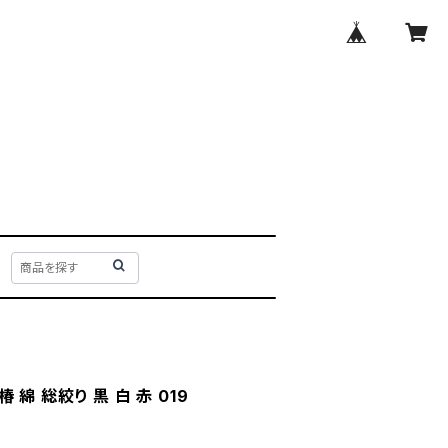
椿 綿 総絞り 黒 白 赤 019