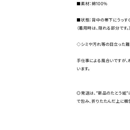
■素材：綿100％
■状態：背中の帯下にうっす
（着用時は、隠れる部分です。
◇シミや汚れ等の目立った難
手仕事による風合いですが、
います。
◎発送は、”新品のたとう紙
で包み、折りたたんだ上に梱