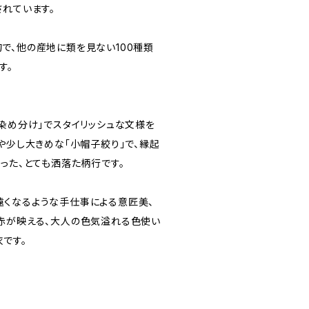
されています。
で、他の産地に類を見ない100種類
す。
「染め分け」でスタイリッシュな文様を
や少し大きめな「小帽子絞り」で、縁起
った、とても洒落た柄行です。
くなるような手仕事による意匠美、
赤が映える、大人の色気溢れる色使い
です。