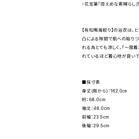
・花言葉「控えめな素晴らしさ
【有松鳴海絞り】の浴衣は、
凸による隙間で肌への貼りつ
れる為とても涼しく、『一度
れているほど着心地が良いで
■採寸表
身丈(肩から)：162.0㎝
裄：68.0cm
袖丈：48.0cm
前幅：23.5cm
後幅：29.5cm