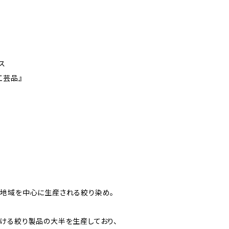
ス
工芸品』
地域を中心に生産される絞り染め。
ける絞り製品の大半を生産しており、