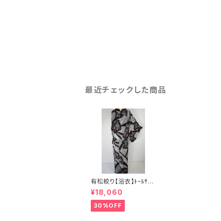
最近チェックした商品
有松絞り【浴衣】ﾄｰﾙｻｲ
ｽﾞ 椿 綿 総絞り 黒 白
¥18,060
赤 019
30%OFF