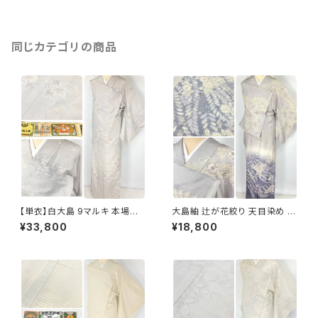
同じカテゴリの商品
【単衣】白大島 9マルキ 本場大
大島紬 辻が花絞り 天目染め 訪
島紬 証紙付き 小紋 正絹 蔦の
問着 本場大島紬 正絹 グレー
¥33,800
¥18,800
葉 白 紫 緑 オフホワイト 1229
水色 紫 1185