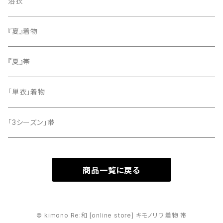
色無地
名古屋帯
浴衣
小紋
『夏』着物
留袖
『夏』帯
「単衣」着物
「3シーズン」帯
商品一覧に戻る
© kimono Re:和 [online store] キモノリワ 着物 帯