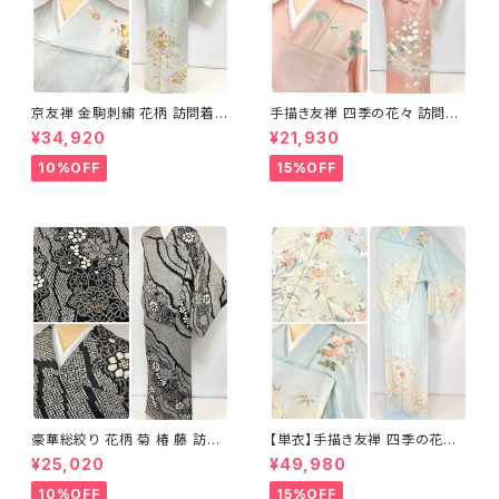
京友禅 金駒刺繍 花柄 訪問着
手描き友禅 四季の花々 訪問着
正絹 水色 黄緑 パステルカラー
袷 正絹 サーモンピンク クリー
¥34,920
¥21,930
アイスグリーン 1433
ム 白 桃花色 1434
10%OFF
15%OFF
豪華総絞り 花柄 菊 椿 藤 訪問
【単衣】手描き友禅 四季の花々
着 鹿の子絞り ラメ 正絹 黒 白
正絹 訪問着 水色 黄緑 白 パス
¥25,020
¥49,980
グレー 1435
テルカラー 1431
10%OFF
15%OFF