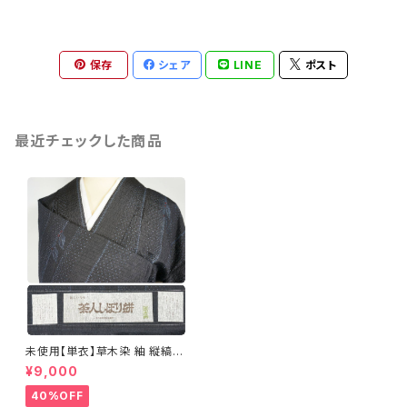
保存
シェア
LINE
ポスト
最近チェックした商品
未使用【単衣】草木染 紬 縦縞
小紋 正絹 紺 黒 556
¥9,000
40%OFF