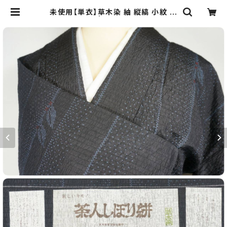
未使用【単衣】草木染 紬 縦縞 小紋 正
絹 紺 黒 556 | kimono Re:和 [onl
ine store] キモノリワ 着物 帯