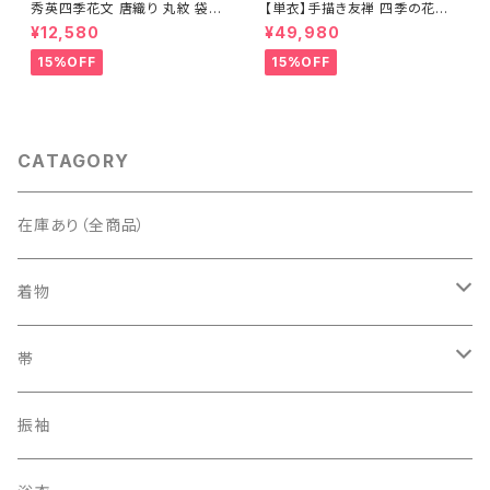
秀英四季花文 唐織り 丸紋 袋帯
【単衣】手描き友禅 四季の花々
正絹 金糸 ゴールド 紺 ピンク 7
正絹 訪問着 水色 黄緑 白 パス
¥12,580
¥49,980
05
テルカラー 1431
15%OFF
15%OFF
CATAGORY
在庫あり（全商品）
着物
訪問着・付下げ
帯
紬
袋帯
振袖