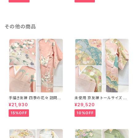
その他の商品
手描き友禅 四季の花々 訪問着
未使用 京友禅 トールサイズ 染
袷 正絹 サーモンピンク クリー
め分け 金彩 訪問着 袷 正絹 ピ
¥21,930
¥29,520
ム 白 桃花色 1434
ンク 黄緑 紫 黄色 1438
15%OFF
10%OFF