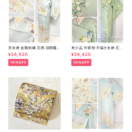
京友禅 金駒刺繍 花柄 訪問着
希少品 作家物 手描き友禅 花鳥
正絹 水色 黄緑 パステルカラー
文 椿 沈丁花 訪問着 正絹 袷 黄
¥34,920
¥39,420
アイスグリーン 1433
緑 青 白 1418
10%OFF
10%OFF