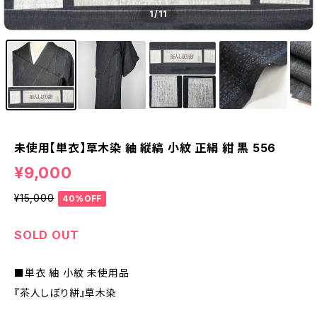
1
/11
未使用【単衣】草木染 紬 縦縞 小紋 正絹 紺 黒 556
¥9,000
¥15,000
40%OFF
SOLD OUT
■単衣 紬 小紋 未使用品
『茶人しぼり絣』草木染