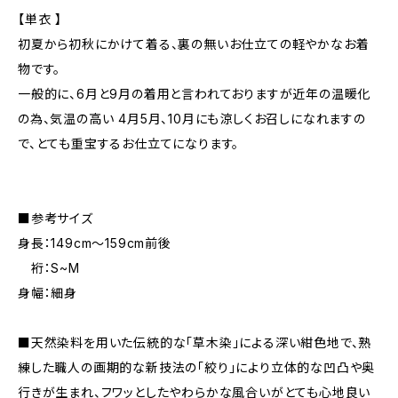
【単衣 】
初夏から初秋にかけて着る、裏の無いお仕立ての軽やかなお着
物です。
一般的に、6月と9月の着用と言われておりますが近年の温暖化
の為、気温の高い 4月5月、10月にも涼しくお召しになれますの
で、とても重宝するお仕立てになります。
■参考サイズ
身長：149cm～159cm前後
裄：S~M
身幅：細身
■天然染料を用いた伝統的な「草木染」による深い紺色地で、熟
練した職人の画期的な新技法の「絞り」により立体的な凹凸や奥
行きが生まれ、フワッとしたやわらかな風合いがとても心地良い