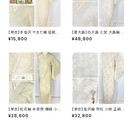
【単衣】本塩沢 やまだ織 証紙付
【夏大島】白大島 七宝 大島紬
き 横縞 小紋 正絹 クリーム色 1
紗紬 正絹 小紋 トールサイズ 白
¥15,800
¥48,800
350
グレー アイボリー 1053
【単衣】紅花紬 未使用 横縞 小
【単衣】塩沢紬 市松 小紋 正絹
紋 正絹 黄緑 青 ピンク 薄柳 13
白 アイボリー 1033
¥28,800
¥32,800
22