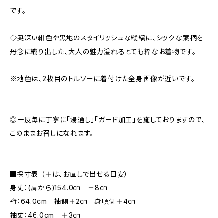
です。
◇奥深い紺色や黒地のスタイリッシュな縦縞に、シックな葉柄を
丹念に織り出した、大人の魅力溢れるとても粋なお着物です。
※地色は、2枚目のトルソーに着付けた全身画像が近いです。
◎一反毎に丁寧に「湯通し」「ガード加工」を施しておりますので、
このままお召しになれます。
■採寸表 （＋は、お直しで出せる目安）
身丈：(肩から)154.0㎝ ＋8㎝
裄：64.0cm 袖側＋2㎝ 身頃側＋4㎝
袖丈：46.0cm ＋3㎝