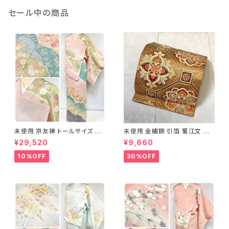
セール中の商品
未使用 京友禅 トールサイズ 染
未使用 金繍錦 引箔 蜀江文 唐
め分け 金彩 訪問着 袷 正絹 ピ
織 華紋 袋帯 正絹 金糸 ゴール
¥29,520
¥9,660
ンク 黄緑 紫 黄色 1438
ド 赤 紫 710
10%OFF
30%OFF