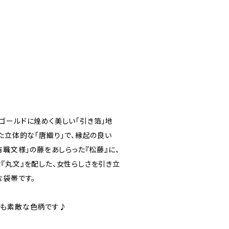
ゴールドに煌めく美しい「引き箔」地
た立体的な「唐織り」で、縁起の良い
有職文様」の藤をあしらった『松藤』に、
『丸文』を配した、女性らしさを引き立
な袋帯です。
ても素敵な色柄です♪