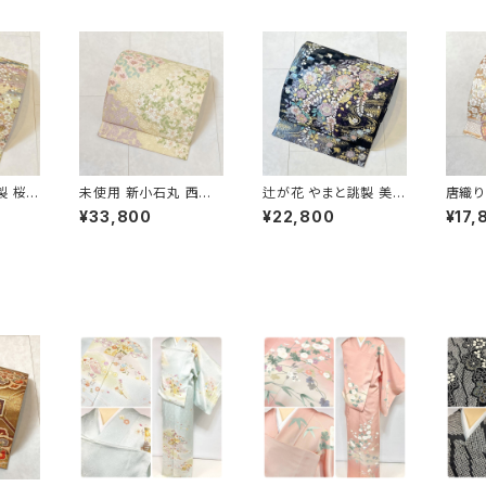
製 桜づ
未使用 新小石丸 西陣
辻が花 やまと誂製 美品
唐織り
金銀糸
織 御印華唐織 花柄 袋
正絹 金糸 袋帯 黒 紺
正絹 
¥33,800
¥22,800
¥17,
22
帯 正絹 金糸 白 クリー
紫 パステルカラー 702
色 紫
ム ピンク 紫 576
31