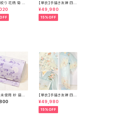
絞り 花柄 菊 椿
【単衣】手描き友禅 四季
問着 鹿の子絞り
の花々 正絹 訪問着 水
,020
¥49,980
正絹 黒 白 グレー
色 黄緑 白 パステルカラ
ー 1431
OFF
15%OFF
】未使用 紗 袋帯
【単衣】手描き友禅 四季
正絹 紫 白 淡藤色
の花々 正絹 訪問着 水
,800
¥49,980
色 黄緑 白 パステルカラ
ー 1431
15%OFF