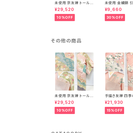
未使用 京友禅 トールサ
未使用 金繍錦 引
イズ 染め分け 金彩 訪
江文 唐織 華紋 
¥29,520
¥9,660
問着 袷 正絹 ピンク 黄
絹 金糸 ゴールド
緑 紫 黄色 1438
710
10%OFF
30%OFF
その他の商品
未使用 京友禅 トールサ
手描き友禅 四季
イズ 染め分け 金彩 訪
訪問着 袷 正絹 
¥29,520
¥21,930
問着 袷 正絹 ピンク 黄
ンピンク クリーム
緑 紫 黄色 1438
花色 1434
10%OFF
15%OFF