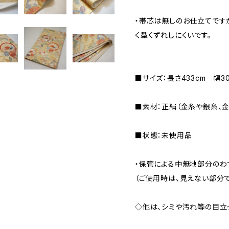
・帯芯は無しのお仕立てです
く型くずれしにくいです。
■サイズ：長さ433cm 幅30
■素材：正絹（金糸や銀糸、
■状態：未使用品
・保管による中無地部分のわ
（ご使用時は、見えない部分で
◇他は、シミや汚れ等の目立