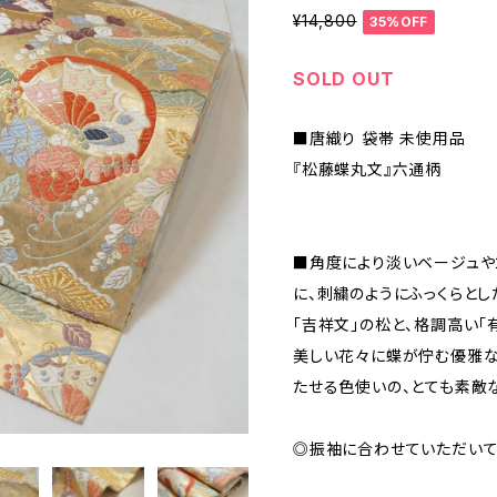
¥14,800
35%OFF
SOLD OUT
■唐織り 袋帯 未使用品
『松藤蝶丸文』六通柄
■角度により淡いベージュや
に、刺繍のようにふっくらとし
「吉祥文」の松と、格調高い「
美しい花々に蝶が佇む優雅な
たせる色使いの、とても素敵
◎振袖に合わせていただい