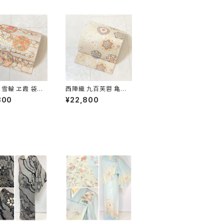
 雪輪 ヱ霞 袋帯
西陣織 九百芙蓉 亀甲
金糸 白 ピンク 水
彩華文 唐織り 袋帯 正
800
¥22,800
 パステルカラー 5
絹 金糸 クリーム色 白
667