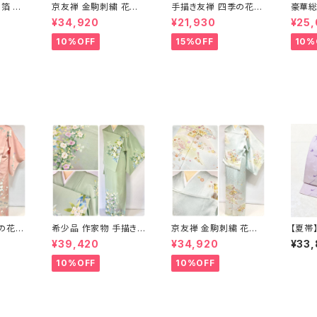
箔 蜀
京友禅 金駒刺繍 花柄
手描き友禅 四季の花々
豪華総
袋帯 正
訪問着 正絹 水色 黄緑
訪問着 袷 正絹 サーモ
藤 訪
¥34,920
¥21,930
¥25
 赤 紫
パステルカラー アイス
ンピンク クリーム 白 桃
ラメ 
グリーン 1433
花色 1434
1435
10%OFF
15%OFF
10%
の花々
希少品 作家物 手描き
京友禅 金駒刺繍 花柄
【夏帯
サーモ
友禅 花鳥文 椿 沈丁花
訪問着 正絹 水色 黄緑
唐花 
¥39,420
¥34,920
¥33
 白 桃
訪問着 正絹 袷 黄緑 青
パステルカラー アイス
729
白 1418
グリーン 1433
10%OFF
10%OFF