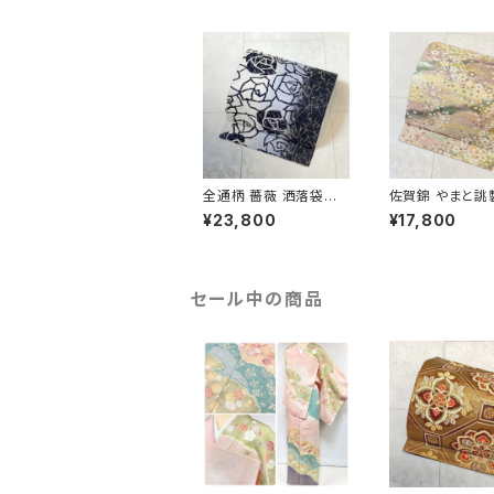
全通柄 薔薇 洒落袋帯
佐賀錦 やまと誂
銀糸 長尺 正絹 白 黒
くし 袋帯 正絹 
¥23,800
¥17,800
青紫 659
ラメ ピンク 白 7
セール中の商品