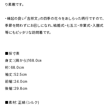
り素敵です。
・縁起の良い「吉祥文」の四季の花々をあしらった柄行ですので、
季節を問わずにお召しになれ、結婚式・七五三・卒業式・入園式
等にもピッタリな訪問着です。
■採寸表
身丈：(肩から)168.0㎝
裄：68.0cm
袖丈：52.5cm
前幅：24.0cm
後幅：29.8cm
■素材：正絹（シルク)