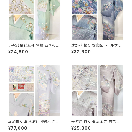
【単衣】金彩友禅 雪輪 四季の
辻が花 絞り 紋意匠 トールサイ
花々 正絹 訪問着 黄緑 青緑 紫
ズ 金彩 訪問着 正絹 袷 青 ブル
¥24,800
¥32,800
1418
ー 紫 1273
本加賀友禅 杉浦伸 証紙付き 訪
未使用 京友禅 本金箔 唐花 訪
問着 花柄 正絹 紫 白 パステル
問着 袷 正絹 紫 グレー 白 1165
¥77,000
¥25,800
白菫色 1080