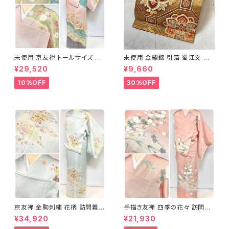
未使用 京友禅 トールサイズ 染
未使用 金繍錦 引箔 蜀江文 唐
め分け 金彩 訪問着 袷 正絹 ピ
織 華紋 袋帯 正絹 金糸 ゴール
¥29,520
¥9,660
ンク 黄緑 紫 黄色 1438
ド 赤 紫 710
10%OFF
30%OFF
京友禅 金駒刺繍 花柄 訪問着
手描き友禅 四季の花々 訪問着
正絹 水色 黄緑 パステルカラー
袷 正絹 サーモンピンク クリー
¥34,920
¥21,930
アイスグリーン 1433
ム 白 桃花色 1434