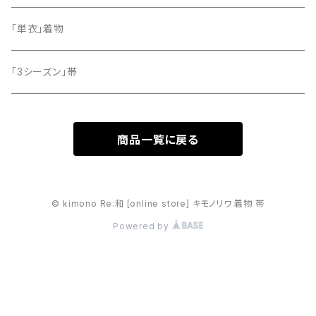
「単衣」着物
「3シーズン」帯
商品一覧に戻る
© kimono Re:和 [online store] キモノリワ 着物 帯
Powered by