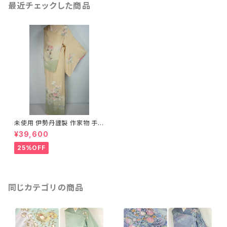
最近チェックした商品
未使用 伊勢丹謹製 作家物 手描
き友禅 花柄 訪問着 正絹 薄黄
¥39,600
蘗 黄色 ピンク 565
25%OFF
同じカテゴリの商品