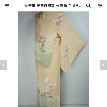
未使用 伊勢丹謹製 作家物 手描き友
禅 花柄 訪問着 正絹 薄黄蘗 黄色 ピ
ンク 565 | kimono Re:和 [online
store] キモノリワ 着物 帯