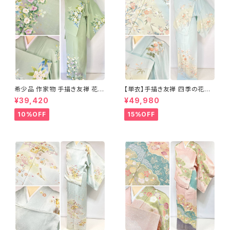
希少品 作家物 手描き友禅 花鳥
【単衣】手描き友禅 四季の花々
文 椿 沈丁花 訪問着 正絹 袷 黄
正絹 訪問着 水色 黄緑 白 パス
¥39,420
¥49,980
緑 青 白 1418
テルカラー 1431
10%OFF
15%OFF