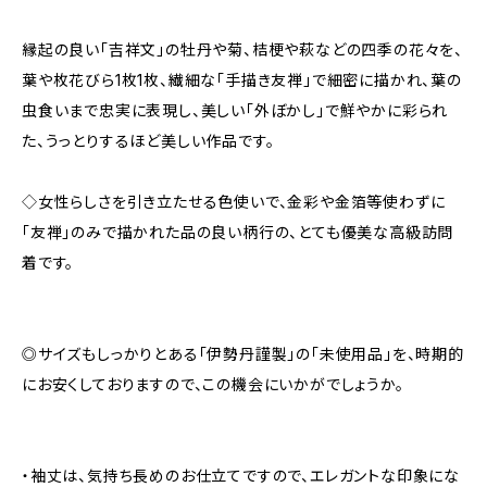
縁起の良い「吉祥文」の牡丹や菊、桔梗や萩などの四季の花々を、
葉や枚花びら1枚1枚、繊細な「手描き友禅」で細密に描かれ、葉の
虫食いまで忠実に表現し、美しい「外ぼかし」で鮮やかに彩られ
た、うっとりするほど美しい作品です。
◇女性らしさを引き立たせる色使いで、金彩や金箔等使わずに
「友禅」のみで描かれた品の良い柄行の、とても優美な高級訪問
着です。
◎サイズもしっかりとある「伊勢丹謹製」の「未使用品」を、時期的
にお安くしておりますので、この機会にいかがでしょうか。
・袖丈は、気持ち長めのお仕立てですので、エレガントな印象にな