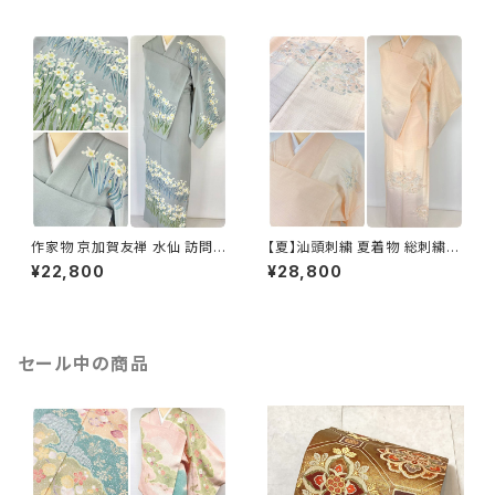
作家物 京加賀友禅 水仙 訪問着
【夏】汕頭刺繍 夏着物 総刺繍
正絹 袷 浅葱鼠 青緑 グレー 白
絽 訪問着 正絹 オレンジ サーモ
¥22,800
¥28,800
1157
ンピンク 水色 1243
セール中の商品