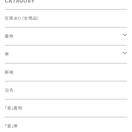
CATAGORY
在庫あり（全商品）
着物
訪問着・付下げ
帯
紬
袋帯
振袖
色無地
名古屋帯
浴衣
小紋
『夏』着物
留袖
『夏』帯