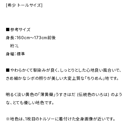
[希少 トールサイズ]
■参考サイズ
身長：160cm～173cm前後
裄：L
身幅：標準
■やわらかくて馴染みが良く、しっとりとした心地良い風合いで、
きめ細かなシボの照りが美しい大変上質な「ちりめん」地です。
明るく淡い黄色の「薄黄蘗」うすきはだ (伝統色のいろは) のよう
な、とても優しい地色です。
※地色は、1枚目のトルソーに着付けた全身画像が近いです。