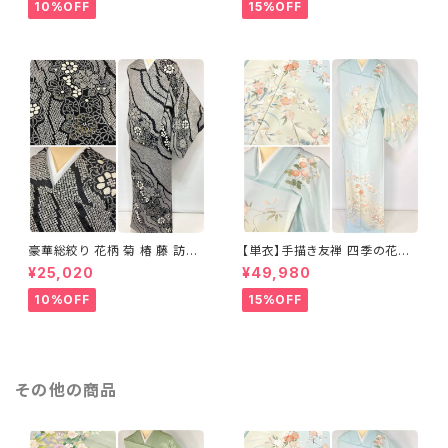
10%OFF
15%OFF
豪華総絞り 花柄 菊 椿 藤 訪問
【単衣】手描き友禅 四季の花々
着 鹿の子絞り ラメ 正絹 黒 白
正絹 訪問着 水色 黄緑 白 パス
¥25,020
¥49,980
グレー 1435
テルカラー 1431
10%OFF
15%OFF
その他の商品