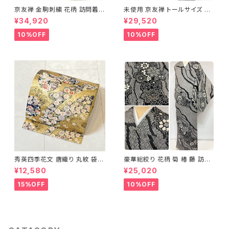
京友禅 金駒刺繍 花柄 訪問着
未使用 京友禅 トールサイズ 染
正絹 水色 黄緑 パステルカラー
め分け 金彩 訪問着 袷 正絹 ピ
¥34,920
¥29,520
アイスグリーン 1433
ンク 黄緑 紫 黄色 1438
10%OFF
10%OFF
秀英四季花文 唐織り 丸紋 袋帯
豪華総絞り 花柄 菊 椿 藤 訪問
正絹 金糸 ゴールド 紺 ピンク 7
着 鹿の子絞り ラメ 正絹 黒 白
¥12,580
¥25,020
05
グレー 1435
15%OFF
10%OFF