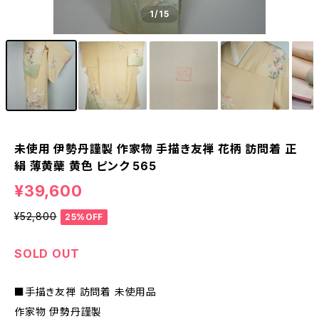
1
/15
未使用 伊勢丹謹製 作家物 手描き友禅 花柄 訪問着 正
絹 薄黄蘗 黄色 ピンク 565
¥39,600
¥52,800
25%OFF
SOLD OUT
■手描き友禅 訪問着 未使用品
作家物 伊勢丹謹製