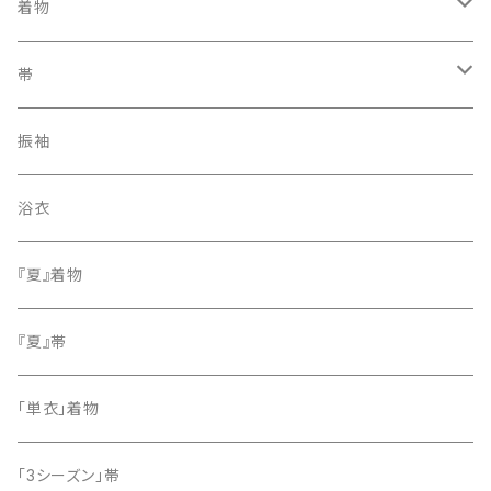
着物
訪問着・付下げ
帯
紬
袋帯
振袖
色無地
名古屋帯
浴衣
小紋
『夏』着物
留袖
『夏』帯
「単衣」着物
「3シーズン」帯