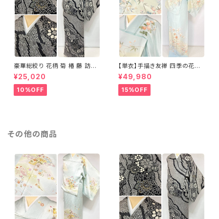
豪華総絞り 花柄 菊 椿 藤 訪問
【単衣】手描き友禅 四季の花々
着 鹿の子絞り ラメ 正絹 黒 白
正絹 訪問着 水色 黄緑 白 パス
¥25,020
¥49,980
グレー 1435
テルカラー 1431
10%OFF
15%OFF
その他の商品