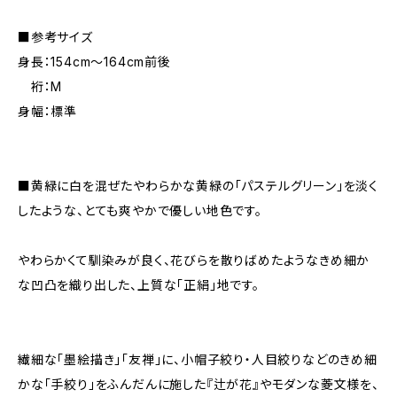
■参考サイズ
身長：154cm～164cm前後
裄：M
身幅：標準
■黄緑に白を混ぜたやわらかな黄緑の「パステルグリーン」を淡く
したような、とても爽やかで優しい地色です。
やわらかくて馴染みが良く、花びらを散りばめたようなきめ細か
な凹凸を織り出した、上質な「正絹」地です。
繊細な「墨絵描き」「友禅」に、小帽子絞り・人目絞りなどのきめ細
かな「手絞り」をふんだんに施した『辻が花』やモダンな菱文様を、