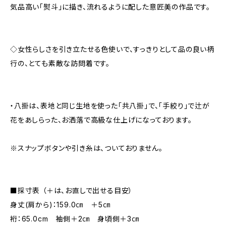
気品高い「熨斗」に描き、流れるように配した意匠美の作品です。
◇女性らしさを引き立たせる色使いで、すっきりとして品の良い柄
行の、とても素敵な訪問着です。
・八掛は、表地と同じ生地を使った「共八掛」で、「手絞り」で辻が
花をあしらった、お洒落で高級な仕上げになっております。
※スナップボタンや引き糸は、ついておりません。
■採寸表 （＋は、お直しで出せる目安）
身丈(肩から)：159.0㎝ ＋5㎝
裄：65.0cm 袖側＋2㎝ 身頃側＋3㎝