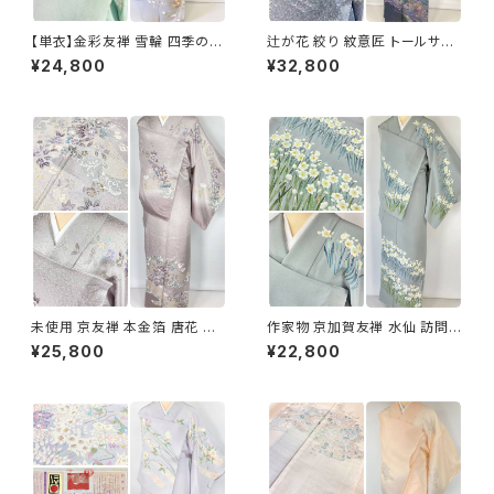
【単衣】金彩友禅 雪輪 四季の
辻が花 絞り 紋意匠 トールサイ
花々 正絹 訪問着 黄緑 青緑 紫
ズ 金彩 訪問着 正絹 袷 青 ブル
¥24,800
¥32,800
1418
ー 紫 1273
未使用 京友禅 本金箔 唐花 訪
作家物 京加賀友禅 水仙 訪問着
問着 袷 正絹 紫 グレー 白 1165
正絹 袷 浅葱鼠 青緑 グレー 白
¥25,800
¥22,800
1157