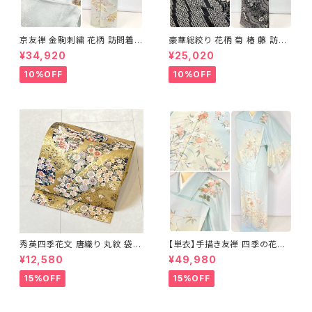
京友禅 金駒刺繍 花柄 訪問着
豪華総絞り 花柄 菊 椿 藤 訪問
正絹 水色 黄緑 パステルカラー
着 鹿の子絞り ラメ 正絹 黒 白
¥34,920
¥25,020
アイスグリーン 1433
グレー 1435
10%OFF
10%OFF
秀英四季花文 唐織り 丸紋 袋帯
【単衣】手描き友禅 四季の花々
正絹 金糸 ゴールド 紺 ピンク 7
正絹 訪問着 水色 黄緑 白 パス
¥12,580
¥49,980
05
テルカラー 1431
15%OFF
15%OFF