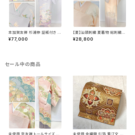
本加賀友禅 杉浦伸 証紙付き 訪
【夏】汕頭刺繍 夏着物 総刺繍
問着 花柄 正絹 紫 白 パステル
絽 訪問着 正絹 オレンジ サーモ
¥77,000
¥28,800
白菫色 1080
ンピンク 水色 1243
セール中の商品
未使用 京友禅 トールサイズ 染
未使用 金繍錦 引箔 蜀江文 唐