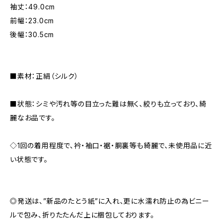
袖丈：49.0cm
前幅：23.0cm
後幅：30.5cm
■素材：正絹（シルク）
■状態：シミや汚れ等の目立った難は無く、絞りも立っており、綺
麗なお品です。
◇1回の着用程度で、衿・袖口・裾・胴裏等も綺麗で、未使用品に近
い状態です。
◎発送は、”新品のたとう紙”に入れ、更に水濡れ防止の為ビニー
ルで包み、折りたたんだ上に梱包しております。