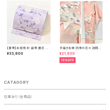
【夏帯】未使用 紗 袋帯 唐花 正
手描き友禅 四季の花々 訪問着
絹 紫 白 淡藤色 729
袷 正絹 サーモンピンク クリー
¥33,800
¥21,930
ム 白 桃花色 1434
15%OFF
CATAGORY
在庫あり（全商品）