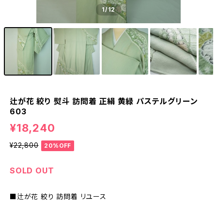
1
/12
辻が花 絞り 熨斗 訪問着 正絹 黄緑 パステルグリーン
603
¥18,240
¥22,800
20%OFF
SOLD OUT
■辻が花 絞り 訪問着 リユース