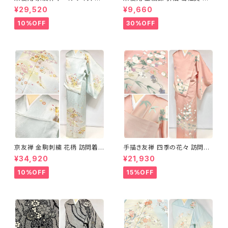
め分け 金彩 訪問着 袷 正絹 ピ
織 華紋 袋帯 正絹 金糸 ゴール
¥29,520
¥9,660
ンク 黄緑 紫 黄色 1438
ド 赤 紫 710
10%OFF
30%OFF
京友禅 金駒刺繍 花柄 訪問着
手描き友禅 四季の花々 訪問着
正絹 水色 黄緑 パステルカラー
袷 正絹 サーモンピンク クリー
¥34,920
¥21,930
アイスグリーン 1433
ム 白 桃花色 1434
10%OFF
15%OFF