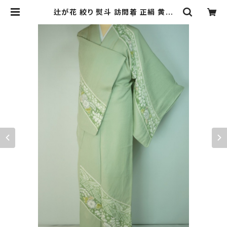
辻が花 絞り 熨斗 訪問着 正絹 黄緑
パステルグリーン 603 | kimono R
e:和 [online store] キモノリワ 着
物 帯