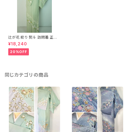
辻が花 絞り 熨斗 訪問着 正絹
黄緑 パステルグリーン 603
¥18,240
20%OFF
同じカテゴリの商品