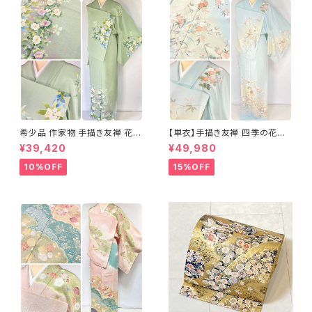
希少品 作家物 手描き友禅 花鳥
【単衣】手描き友禅 四季の花々
文 椿 沈丁花 訪問着 正絹 袷 黄
正絹 訪問着 水色 黄緑 白 パス
¥39,420
¥49,980
緑 青 白 1418
テルカラー 1431
10%OFF
15%OFF