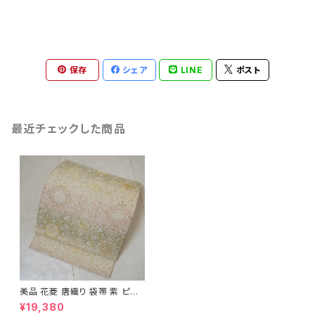
保存
シェア
LINE
ポスト
最近チェックした商品
美品 花菱 唐織り 袋帯 紫 ピン
ク 黄緑 白 302
¥19,380