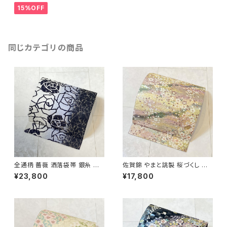
15%OFF
同じカテゴリの商品
全通柄 薔薇 洒落袋帯 銀糸 長
佐賀錦 やまと誂製 桜づくし 袋
尺 正絹 白 黒 青紫 659
帯 正絹 金銀糸 ラメ ピンク 白
¥23,800
¥17,800
722