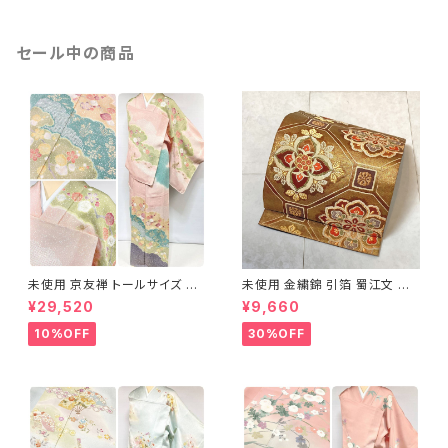
セール中の商品
未使用 京友禅 トールサイズ 染
未使用 金繍錦 引箔 蜀江文 唐
め分け 金彩 訪問着 袷 正絹 ピ
織 華紋 袋帯 正絹 金糸 ゴール
¥29,520
¥9,660
ンク 黄緑 紫 黄色 1438
ド 赤 紫 710
10%OFF
30%OFF