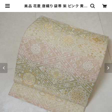
美品 花菱 唐織り 袋帯 紫 ピンク 黄緑
白 302 | kimono Re:和 [online
store] キモノリワ 着物 帯