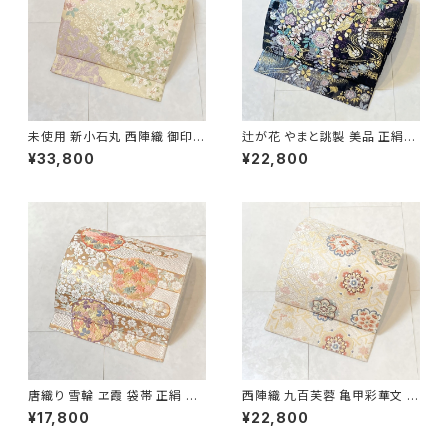
未使用 新小石丸 西陣織 御印華
辻が花 やまと誂製 美品 正絹
唐織 花柄 袋帯 正絹 金糸 白 ク
金糸 袋帯 黒 紺 紫 パステルカ
¥33,800
¥22,800
リーム ピンク 紫 576
ラー 702
唐織り 雪輪 ヱ霞 袋帯 正絹 金
西陣織 九百芙蓉 亀甲彩華文 唐
糸 白 ピンク 水色 紫 パステルカ
織り 袋帯 正絹 金糸 クリーム色
¥17,800
¥22,800
ラー 531
白 667