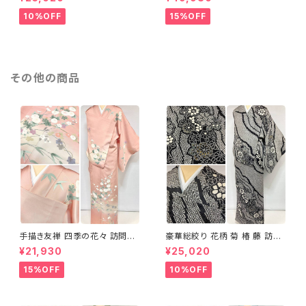
グレー 1435
テルカラー 1431
10%OFF
15%OFF
その他の商品
手描き友禅 四季の花々 訪問着
豪華総絞り 花柄 菊 椿 藤 訪問
袷 正絹 サーモンピンク クリー
着 鹿の子絞り ラメ 正絹 黒 白
¥21,930
¥25,020
ム 白 桃花色 1434
グレー 1435
15%OFF
10%OFF