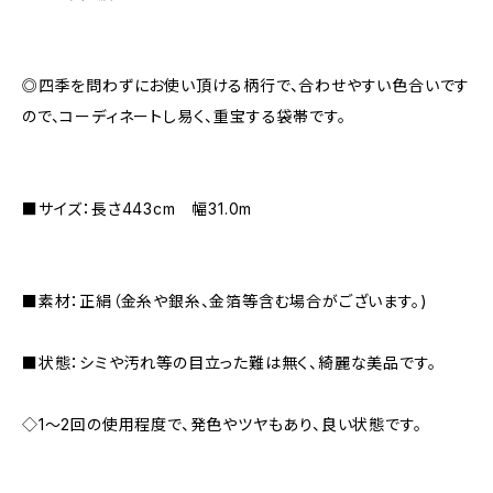
◎四季を問わずにお使い頂ける柄行で、合わせやすい色合いです
ので、コーディネートし易く、重宝する袋帯です。
■サイズ：長さ443cm 幅31.0m
■素材：正絹（金糸や銀糸、金箔等含む場合がございます。)
■状態：シミや汚れ等の目立った難は無く、綺麗な美品です。
◇1～2回の使用程度で、発色やツヤもあり、良い状態です。