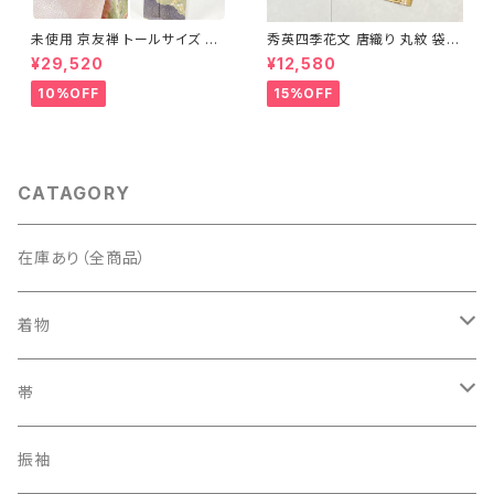
未使用 京友禅 トールサイズ 染
秀英四季花文 唐織り 丸紋 袋帯
め分け 金彩 訪問着 袷 正絹 ピ
正絹 金糸 ゴールド 紺 ピンク 7
¥29,520
¥12,580
ンク 黄緑 紫 黄色 1438
05
10%OFF
15%OFF
CATAGORY
在庫あり（全商品）
着物
訪問着・付下げ
帯
紬
袋帯
振袖