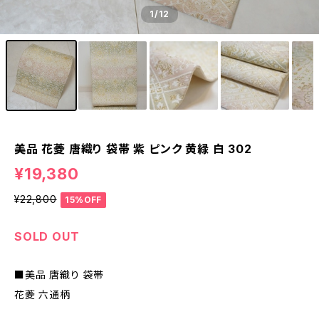
1
/12
美品 花菱 唐織り 袋帯 紫 ピンク 黄緑 白 302
¥19,380
¥22,800
15%OFF
SOLD OUT
■美品 唐織り 袋帯
花菱 六通柄