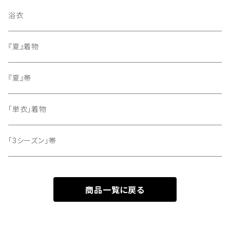
色無地
名古屋帯
浴衣
小紋
『夏』着物
留袖
『夏』帯
「単衣」着物
「3シーズン」帯
商品一覧に戻る