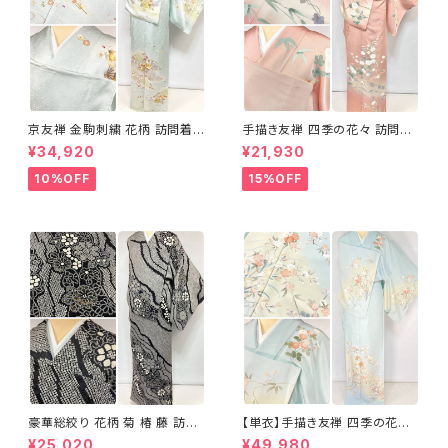
京友禅 金駒刺繍 花柄 訪問着
手描き友禅 四季の花々 訪問着
正絹 水色 黄緑 パステルカラー
袷 正絹 サーモンピンク クリー
¥34,920
¥21,930
アイスグリーン 1433
ム 白 桃花色 1434
10%OFF
15%OFF
豪華総絞り 花柄 菊 椿 藤 訪問
【単衣】手描き友禅 四季の花々
着 鹿の子絞り ラメ 正絹 黒 白
正絹 訪問着 水色 黄緑 白 パス
¥25,020
¥49,980