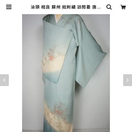
汕頭 相良 蘇州 総刺繍 訪問着 唐花
正絹 水色 620 | kimono Re:和 [o
nline store] キモノリワ 着物 帯