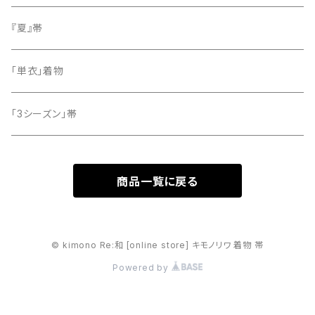
留袖
『夏』帯
「単衣」着物
「3シーズン」帯
商品一覧に戻る
© kimono Re:和 [online store] キモノリワ 着物 帯
Powered by