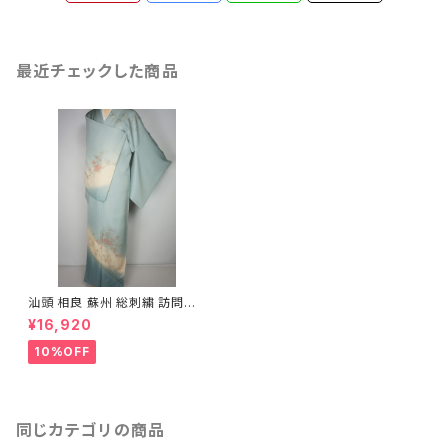
最近チェックした商品
汕頭 相良 蘇州 総刺繍 訪問着
唐花 正絹 水色 620
¥16,920
10%OFF
同じカテゴリの商品