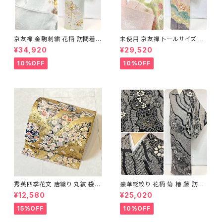
京友禅 金駒刺繍 花柄 訪問着
未使用 京友禅 トールサイズ 染
正絹 水色 黄緑 パステルカラー
め分け 金彩 訪問着 袷 正絹 ピ
¥34,920
¥29,520
アイスグリーン 1433
ンク 黄緑 紫 黄色 1438
10%OFF
10%OFF
秀英四季花文 唐織り 丸紋 袋帯
豪華総絞り 花柄 菊 椿 藤 訪問
正絹 金糸 ゴールド 紺 ピンク 7
着 鹿の子絞り ラメ 正絹 黒 白
¥12,580
¥25,020
05
グレー 1435
15%OFF
10%OFF