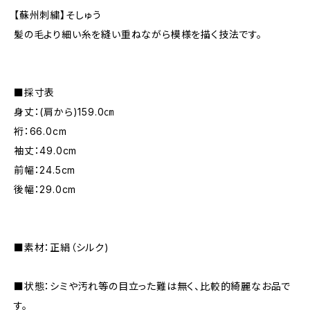
【蘇州刺繍】そしゅう
髪の毛より細い糸を縫い重ねながら模様を描く技法です。
■採寸表
身丈：(肩から)159.0㎝
裄：66.0cm
袖丈：49.0cm
前幅：24.5cm
後幅：29.0cm
■素材：正絹（シルク)
■状態：シミや汚れ等の目立った難は無く、比較的綺麗なお品で
す。