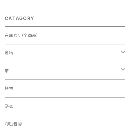
CATAGORY
在庫あり（全商品）
着物
訪問着・付下げ
帯
紬
袋帯
振袖
色無地
名古屋帯
浴衣
小紋
『夏』着物