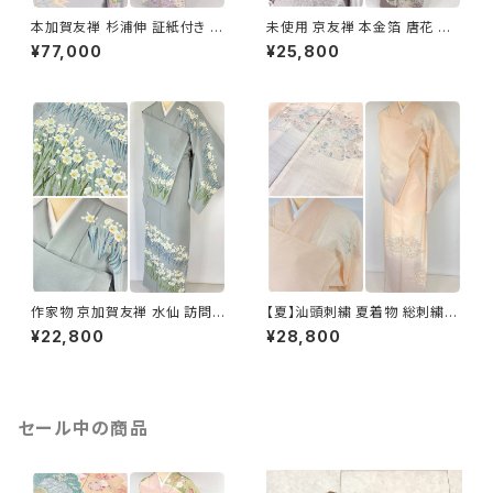
本加賀友禅 杉浦伸 証紙付き 訪
未使用 京友禅 本金箔 唐花 訪
問着 花柄 正絹 紫 白 パステル
問着 袷 正絹 紫 グレー 白 1165
¥77,000
¥25,800
白菫色 1080
作家物 京加賀友禅 水仙 訪問着
【夏】汕頭刺繍 夏着物 総刺繍
正絹 袷 浅葱鼠 青緑 グレー 白
絽 訪問着 正絹 オレンジ サーモ
¥22,800
¥28,800
1157
ンピンク 水色 1243
セール中の商品