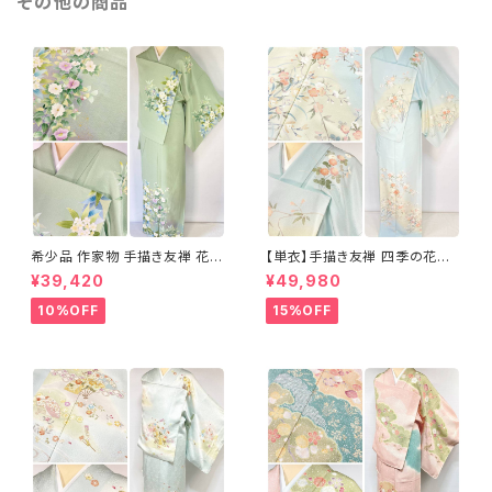
その他の商品
希少品 作家物 手描き友禅 花鳥
【単衣】手描き友禅 四季の花々
文 椿 沈丁花 訪問着 正絹 袷 黄
正絹 訪問着 水色 黄緑 白 パス
¥39,420
¥49,980
緑 青 白 1418
テルカラー 1431
10%OFF
15%OFF