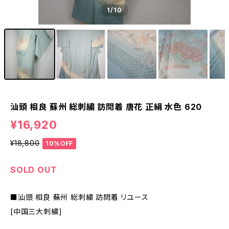
1
/10
汕頭 相良 蘇州 総刺繍 訪問着 唐花 正絹 水色 620
¥16,920
¥18,800
10%OFF
SOLD OUT
■汕頭 相良 蘇州 総刺繍 訪問着 リユース
[中国三大刺繍]