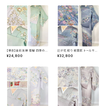
【単衣】金彩友禅 雪輪 四季の
辻が花 絞り 紋意匠 トールサイ
花々 正絹 訪問着 黄緑 青緑 紫
ズ 金彩 訪問着 正絹 袷 青 ブル
¥24,800
¥32,800
1418
ー 紫 1273