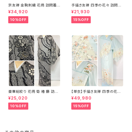
京友禅 金駒刺繍 花柄 訪問着
手描き友禅 四季の花々 訪問着
正絹 水色 黄緑 パステルカラー
袷 正絹 サーモンピンク クリー
¥34,920
¥21,930
アイスグリーン 1433
ム 白 桃花色 1434
10%OFF
15%OFF
豪華総絞り 花柄 菊 椿 藤 訪問
【単衣】手描き友禅 四季の花々
着 鹿の子絞り ラメ 正絹 黒 白
正絹 訪問着 水色 黄緑 白 パス
¥25,020
¥49,980
グレー 1435
テルカラー 1431
10%OFF
15%OFF