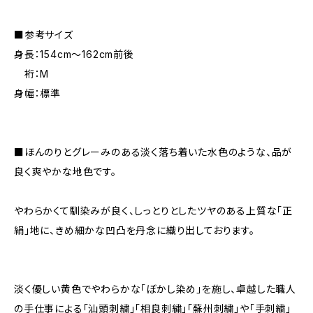
■参考サイズ
身長：154cm～162cm前後
裄：M
身幅：標準
■ほんのりとグレーみのある淡く落ち着いた水色のような、品が
良く爽やかな地色です。
やわらかくて馴染みが良く、しっとりとしたツヤのある上質な「正
絹」地に、きめ細かな凹凸を丹念に織り出しております。
淡く優しい黄色でやわらかな「ぼかし染め」を施し、卓越した職人
の手仕事による「汕頭刺繍」「相良刺繍」「蘇州刺繍」や「手刺繍」