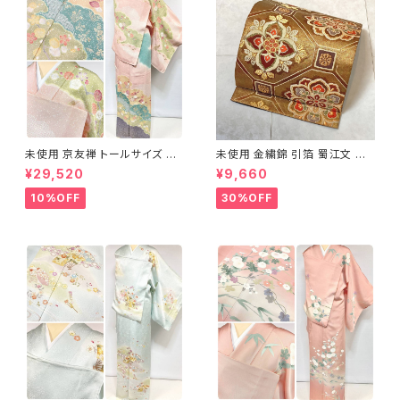
未使用 京友禅 トールサイズ 染
未使用 金繍錦 引箔 蜀江文 唐
め分け 金彩 訪問着 袷 正絹 ピ
織 華紋 袋帯 正絹 金糸 ゴール
¥29,520
¥9,660
ンク 黄緑 紫 黄色 1438
ド 赤 紫 710
10%OFF
30%OFF