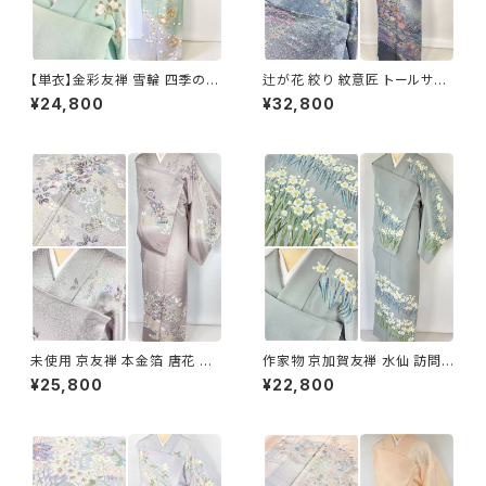
【単衣】金彩友禅 雪輪 四季の
辻が花 絞り 紋意匠 トールサイ
花々 正絹 訪問着 黄緑 青緑 紫
ズ 金彩 訪問着 正絹 袷 青 ブル
¥24,800
¥32,800
1418
ー 紫 1273
未使用 京友禅 本金箔 唐花 訪
作家物 京加賀友禅 水仙 訪問着
問着 袷 正絹 紫 グレー 白 1165
正絹 袷 浅葱鼠 青緑 グレー 白
¥25,800
¥22,800
1157