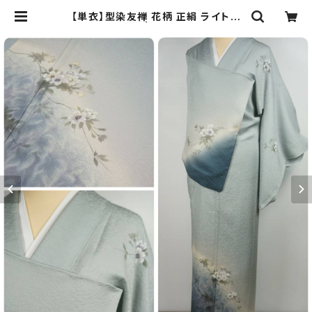
【単衣】型染友禅 花柄 正絹 ライトブ
ルー 水色 697 | kimono Re:和 [o
nline store] キモノリワ 着物 帯