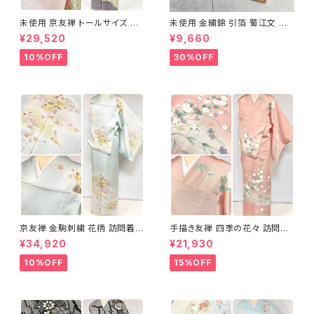
未使用 京友禅 トールサイズ 染
未使用 金繍錦 引箔 蜀江文 唐
め分け 金彩 訪問着 袷 正絹 ピ
織 華紋 袋帯 正絹 金糸 ゴール
¥29,520
¥9,660
ンク 黄緑 紫 黄色 1438
ド 赤 紫 710
10%OFF
30%OFF
京友禅 金駒刺繍 花柄 訪問着
手描き友禅 四季の花々 訪問着
正絹 水色 黄緑 パステルカラー
袷 正絹 サーモンピンク クリー
¥34,920
¥21,930
アイスグリーン 1433
ム 白 桃花色 1434
10%OFF
15%OFF