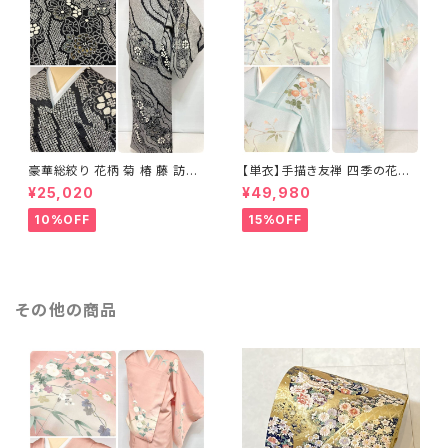
豪華総絞り 花柄 菊 椿 藤 訪問
【単衣】手描き友禅 四季の花々
着 鹿の子絞り ラメ 正絹 黒 白
正絹 訪問着 水色 黄緑 白 パス
¥25,020
¥49,980
グレー 1435
テルカラー 1431
10%OFF
15%OFF
その他の商品