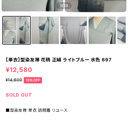
1
/13
【単衣】型染友禅 花柄 正絹 ライトブルー 水色 697
¥12,580
¥14,800
15%OFF
SOLD OUT
■型染友禅 単衣 訪問着 リユース