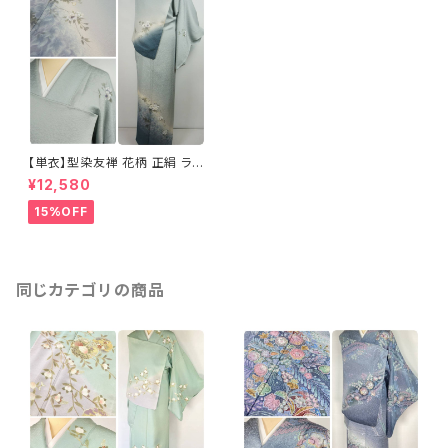
【単衣】型染友禅 花柄 正絹 ライ
トブルー 水色 697
¥12,580
15%OFF
同じカテゴリの商品