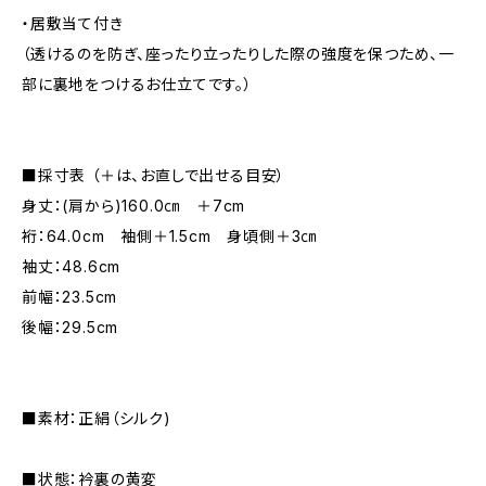
・居敷当て付き
（透けるのを防ぎ、座ったり立ったりした際の強度を保つため、一
部に裏地をつけるお仕立てです。）
■採寸表 （＋は、お直しで出せる目安）
身丈：(肩から)160.0㎝ ＋7cm
裄：64.0cm 袖側＋1.5cm 身頃側＋3㎝
袖丈：48.6cm
前幅：23.5cm
後幅：29.5cm
■素材：正絹（シルク)
■状態：衿裏の黄変