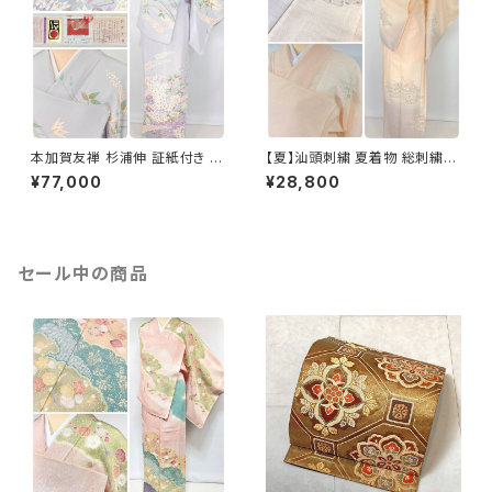
本加賀友禅 杉浦伸 証紙付き 訪
【夏】汕頭刺繍 夏着物 総刺繍
問着 花柄 正絹 紫 白 パステル
絽 訪問着 正絹 オレンジ サーモ
¥77,000
¥28,800
白菫色 1080
ンピンク 水色 1243
セール中の商品