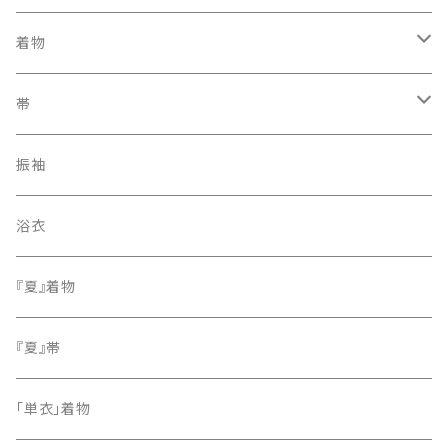
着物
訪問着・付下げ
帯
紬
袋帯
振袖
色無地
名古屋帯
浴衣
小紋
『夏』着物
留袖
『夏』帯
「単衣」着物