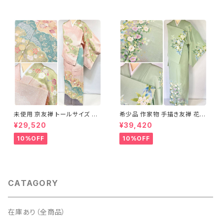
未使用 京友禅 トールサイズ 染
希少品 作家物 手描き友禅 花鳥
め分け 金彩 訪問着 袷 正絹 ピ
文 椿 沈丁花 訪問着 正絹 袷 黄
¥29,520
¥39,420
ンク 黄緑 紫 黄色 1438
緑 青 白 1418
10%OFF
10%OFF
CATAGORY
在庫あり（全商品）