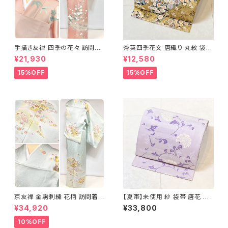
手描き友禅 四季の花々 訪問着
秀英四季花文 唐織り 丸紋 袋帯
袷 正絹 サーモンピンク クリー
正絹 金糸 ゴールド 紺 ピンク 7
¥21,930
¥12,580
ム 白 桃花色 1434
05
15%OFF
15%OFF
京友禅 金駒刺繍 花柄 訪問着
【夏帯】未使用 紗 袋帯 唐花 正
正絹 水色 黄緑 パステルカラー
絹 紫 白 淡藤色 729
¥34,920
¥33,800
アイスグリーン 1433
10%OFF